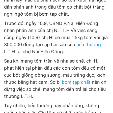
dân phản ánh trong đầu tôm có chất bột trắng,
nghi ngờ tôm bị bơm tạp chất.
Đọc Thanh Niên trên điện thoại
Trước đó, ngày 10.9, UBND P.Nại Hiên Đông
nhận phản ánh của chị N.T.T.H về việc sáng
cùng ngày (10.9) chị H. có mua 1,5kg tôm với giá
300.000 đồng tại sạp hải sản của
tiểu thương
Theo dõi báo trên
L.T.H tại chợ Nại Hiên Đông.
Sau khi mang tôm trên về nhà sơ chế, chị H.
Hotline
Liên hệ quảng cáo
phát hiện tại phần đầu các con tôm đều có một
0906 645 777
0908 780 404
cục bột giống đông sương, màu trắng đục, kích
thước bằng hạt cam. Sợ bị
bơm tạp chất
nên chị
Đặt báo
Quảng cáo
RSS
Tòa soạn
Chính sách bảo
dừng việc sơ chế, mang tôm đến trả lại cho tiểu
Tổng biên tập: Nguyễn Ngọc Toàn
thương L.T.H.
Phó tổng biên tập thường trực: Hải Thành
Phó tổng biên tập: Lâm Hiếu Dũng
Phó tổng biên tập: Trần Việt Hưng
Tuy nhiên, tiểu thương này phản ứng, không
Tổng thư ký tòa soạn: Đức Trung
chấp nhận việc đầu tôm có chất màu trắng lạ