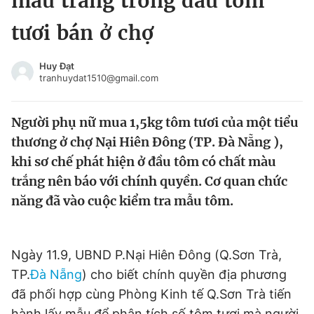
màu trắng trong đầu tôm
Chuyên mục khác
tươi bán ở chợ
Tin đã xem
Chào ngày mới
Tin 24h
Huy Đạt
Đăng xuất
tranhuydat1510@gmail.com
Tin thị trường
Tin 360
Người phụ nữ mua 1,5kg tôm tươi của một tiểu
Video
Magazine
thương ở chợ Nại Hiên Đông (TP. Đà Nẵng ),
khi sơ chế phát hiện ở đầu tôm có chất màu
trắng nên báo với chính quyền. Cơ quan chức
Sản phẩm khác
năng đã vào cuộc kiểm tra mẫu tôm.
Tiện ích
Bạn cần biết
Ngày 11.9, UBND P.Nại Hiên Đông (Q.Sơn Trà,
Thông tin tòa soạn
Liên hệ quảng cáo
TP.
Đà Nẵng
) cho biết chính quyền địa phương
đã phối hợp cùng Phòng Kinh tế Q.Sơn Trà tiến
hành lấy mẫu để phân tích số tôm tươi mà người