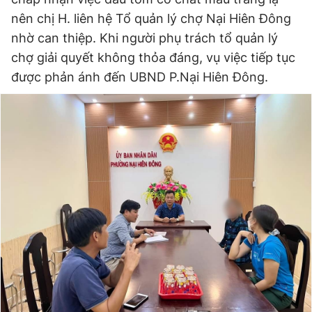
Giấy phép xuất bản số 110/GP - BTTTT cấp ngày 24.3.2020
nên
chị H. liên hệ Tổ quản lý chợ Nại Hiên Đông
© 2003-2026 Bản quyền thuộc về Báo Thanh Niên. Cấm sao
nhờ can thiệp. Khi người phụ trách tổ quản lý
chép dưới mọi hình thức nếu không có sự chấp thuận bằng văn
bản. Phát triển bởi ePi Technologies, JSC.
chợ giải quyết không thỏa đáng, vụ việc tiếp tục
được phản ánh đến UBND P.Nại Hiên Đông.