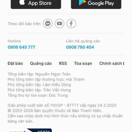
Theo dõi báo trên
Hotline
Liên hệ quảng cáo
0906 645 777
0908 780 404
Đặt báo
Quảng cáo
RSS
Tòa soạn
Chính sách bảo
Tổng biên tập: Nguyễn Ngọc Toàn
Phó tổng biên tập thường trực: Hải Thành
Phó tổng biên tập: Lâm Hiếu Dũng
Phó tổng biên tập: Trần Việt Hưng
Tổng thư ký tòa soạn: Đức Trung
Giấy phép xuất bản số 110/GP - BTTTT cấp ngày 24.3.2020
© 2003-2026 Bản quyền thuộc về Báo Thanh Niên.
Cấm sao chép dưới mọi hình thức nếu không có sự chấp thuận
bằng văn bản.