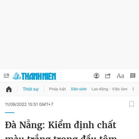
Thời sự
Pháp luật
Dân sinh
Lao động - Việc làm
Quy
QUẢNG CÁO
ĐẶT BÁO
11/09/2022 15:51 GMT+7
Thông tin tài khoản
Đà Nẵng: Kiểm định chất
Đổi mật khẩu
Chuyên mục
Tin đã lưu