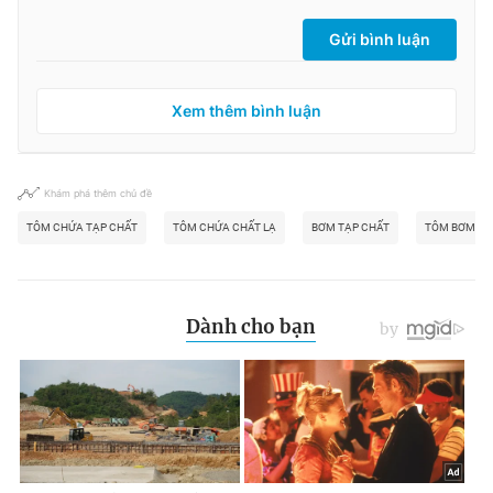
Gửi bình luận
Xem thêm bình luận
Khám phá thêm chủ đề
TÔM CHỨA TẠP CHẤT
TÔM CHỨA CHẤT LẠ
BƠM TẠP CHẤT
TÔM BƠM TẠ