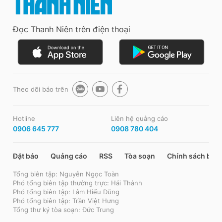
Đọc Thanh Niên trên điện thoại
Theo dõi báo trên
Hotline
Liên hệ quảng cáo
0906 645 777
0908 780 404
Đặt báo
Quảng cáo
RSS
Tòa soạn
Chính sách bảo
Tổng biên tập: Nguyễn Ngọc Toàn
Phó tổng biên tập thường trực: Hải Thành
Phó tổng biên tập: Lâm Hiếu Dũng
Phó tổng biên tập: Trần Việt Hưng
Tổng thư ký tòa soạn: Đức Trung