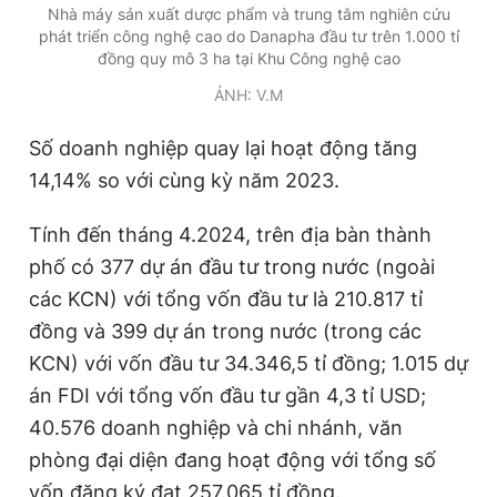
Nhà máy sản xuất dược phẩm và trung tâm nghiên cứu
Giấy phép xuất bản số 110/GP - BTTTT cấp ngày 24.3.2020
phát triển công nghệ cao do Danapha đầu tư trên 1.000 tỉ
© 2003-2026 Bản quyền thuộc về Báo Thanh Niên. Cấm sao
đồng quy mô 3 ha tại Khu Công nghệ cao
chép dưới mọi hình thức nếu không có sự chấp thuận bằng văn
bản. Phát triển bởi ePi Technologies, JSC.
ẢNH: V.M
Số doanh nghiệp quay lại hoạt động tăng
14,14% so với cùng kỳ năm 2023.
Tính đến tháng 4.2024, trên địa bàn thành
phố có 377 dự án đầu tư trong nước (ngoài
các KCN) với tổng vốn đầu tư là 210.817 tỉ
đồng và 399 dự án trong nước (trong các
KCN) với vốn đầu tư 34.346,5 tỉ đồng; 1.015 dự
án FDI với tổng vốn đầu tư gần 4,3 tỉ USD;
40.576 doanh nghiệp và chi nhánh, văn
phòng đại diện đang hoạt động với tổng số
vốn đăng ký đạt 257.065 tỉ đồng.