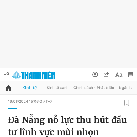
Kinh tế
Kinh tế xanh
Chính sách - Phát triển
Ngân hàn
QUẢNG CÁO
ĐẶT BÁO
19/06/2024 15:06 GMT+7
Thông tin tài khoản
Đà Nẵng nỗ lực thu hút đầu
Đổi mật khẩu
Chuyên mục
tư lĩnh vực mũi nhọn
Tin đã lưu