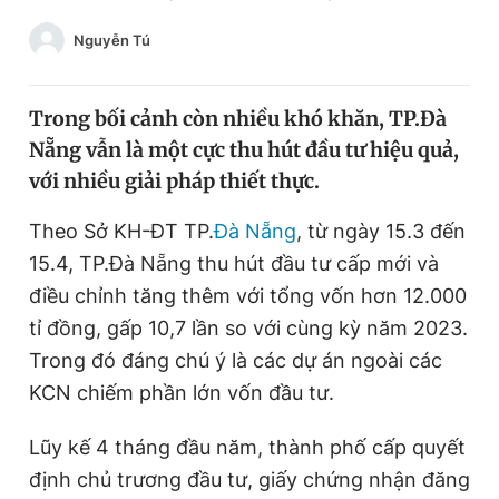
Chuyên mục khác
Nguyễn Tú
Tin đã xem
Chào ngày mới
Tin 24h
Đăng xuất
Trong bối cảnh còn nhiều khó khăn, TP.Đà
Tin thị trường
Tin 360
Nẵng vẫn là một cực thu hút đầu tư hiệu quả,
với nhiều giải pháp thiết thực.
Video
Magazine
Theo Sở KH-ĐT TP.
Đà Nẵng
, từ ngày 15.3 đến
15.4, TP.Đà Nẵng thu hút đầu tư cấp mới và
điều chỉnh tăng thêm với tổng vốn hơn 12.000
Sản phẩm khác
tỉ đồng, gấp 10,7 lần so với cùng kỳ năm 2023.
Tiện ích
Bạn cần biết
Trong đó đáng chú ý là các dự án ngoài các
KCN chiếm phần lớn vốn đầu tư.
Thông tin tòa soạn
Liên hệ quảng cáo
Lũy kế 4 tháng đầu năm, thành phố cấp quyết
định chủ trương đầu tư, giấy chứng nhận đăng