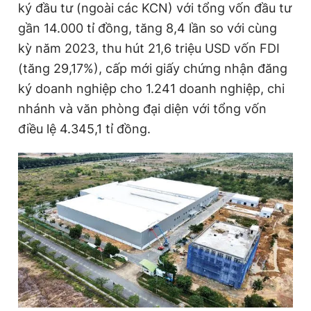
ký đầu tư (ngoài các KCN) với tổng vốn đầu tư
gần 14.000 tỉ đồng, tăng 8,4 lần so với cùng
kỳ năm 2023, thu hút 21,6 triệu USD vốn FDI
Đọc Thanh Niên trên điện thoại
(tăng 29,17%), cấp mới giấy chứng nhận đăng
ký doanh nghiệp cho 1.241 doanh nghiệp, chi
nhánh và văn phòng đại diện với tổng vốn
điều lệ 4.345,1 tỉ đồng.
Theo dõi báo trên
Hotline
Liên hệ quảng cáo
0906 645 777
0908 780 404
Đặt báo
Quảng cáo
RSS
Tòa soạn
Chính sách bảo
Tổng biên tập: Nguyễn Ngọc Toàn
Phó tổng biên tập thường trực: Hải Thành
Phó tổng biên tập: Lâm Hiếu Dũng
Phó tổng biên tập: Trần Việt Hưng
Tổng thư ký tòa soạn: Đức Trung