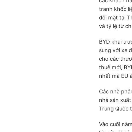
các khách h
tranh khốc l
đối mặt tại 
và tỷ lệ từ c
BYD khai trư
sung với xe 
cho các thươ
thuế mới, BY
nhất mà EU 
Các nhà phân
nhà sản xuất
Trung Quốc tr
Vào cuối năm