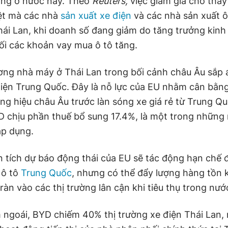
àng ở nước này. Theo
Reuters,
việc giảm giá cho thấy
iệt mà các nhà
sản xuất xe điện
và các nhà sản xuất ô
Thái Lan, khi doanh số đang giảm do tăng trưởng kinh
hối các khoản vay mua ô tô tăng.
ơng nhà máy ở Thái Lan trong bối cảnh châu Âu sắp 
điện Trung Quốc. Đây là nỗ lực của EU nhằm cân bằng
ng hiệu châu Âu trước làn sóng xe giá rẻ từ Trung Q
D chịu phần thuế bổ sung 17.4%, là một trong những
áp dụng.
 tích dự báo động thái của EU sẽ tác động hạn chế đ
 ô tô
Trung Quốc
, nhưng có thể đẩy lượng hàng tồn 
àn vào các thị trường lân cận khi tiêu thụ trong nướ
 ngoái, BYD chiếm 40% thị trường xe điện Thái Lan, 