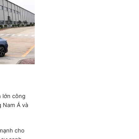
n lớn công
g Nam Á và
 mạnh cho