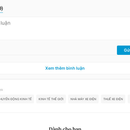
0
)
Gử
Xem thêm bình luận
 đề
HUYỂN ĐỘNG KINH TẾ
KINH TẾ THẾ GIỚI
NHÀ MÁY XE ĐIỆN
THUẾ XE ĐIỆN