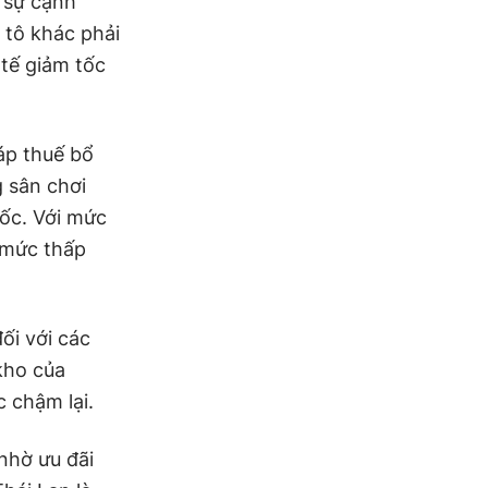
 sự cạnh
 tô khác phải
 tế giảm tốc
áp thuế bổ
 sân chơi
uốc. Với mức
 mức thấp
ối với các
kho của
c chậm lại.
nhờ ưu đãi