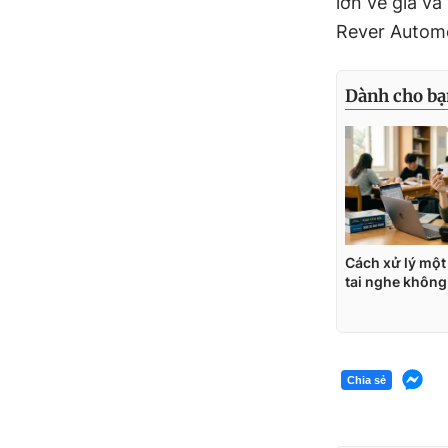
lớn về giá và
Rever Automo
Chia sẻ