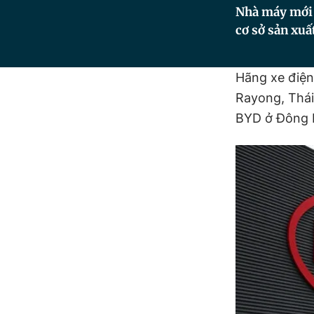
Nhà máy mới c
cơ sở sản xuấ
Hãng xe điệ
Rayong, Thái
BYD ở Đông N