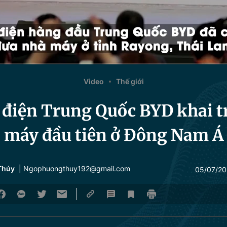
Video
Thế giới
e điện Trung Quốc BYD khai 
máy đầu tiên ở Đông Nam Á
Thúy
| Ngophuongthuy192@gmail.com
05/07/2