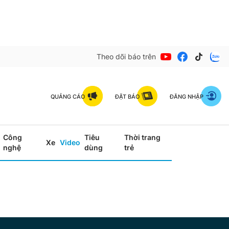
Theo dõi báo trên
QUẢNG CÁO
ĐẶT BÁO
ĐĂNG NHẬP
Công
Tiêu
Thời trang
Xe
Video
nghệ
dùng
trẻ