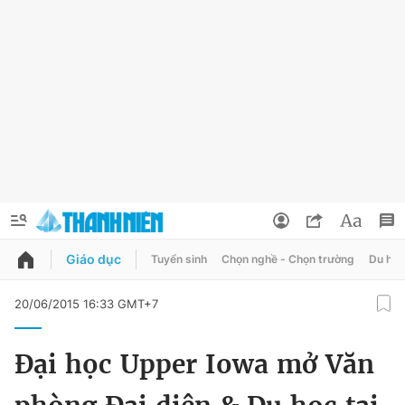
Giáo dục
Tuyển sinh
Chọn nghề - Chọn trường
Du học
QUẢNG CÁO
ĐẶT BÁO
20/06/2015 16:33 GMT+7
Thông tin tài khoản
Đại học Upper Iowa mở Văn
Đổi mật khẩu
Chuyên mục
Tin đã lưu