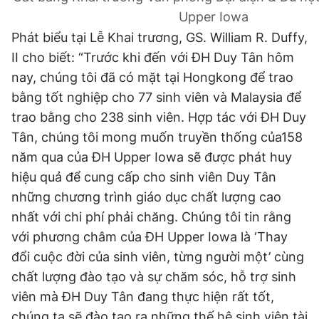
Giấy phép xuất bản số 110/GP - BTTTT cấp ngày 24.3.2020
Upper Iowa
© 2003-2026 Bản quyền thuộc về Báo Thanh Niên. Cấm sao
Phát biểu tại Lễ Khai trương, GS. William R. Duffy,
chép dưới mọi hình thức nếu không có sự chấp thuận bằng văn
bản. Phát triển bởi ePi Technologies, JSC.
II cho biết: “Trước khi đến với ĐH Duy Tân hôm
nay, chúng tôi đã có mặt tại Hongkong để trao
bằng tốt nghiệp cho 77 sinh viên và Malaysia để
trao bằng cho 238 sinh viên. Hợp tác với ĐH Duy
Tân, chúng tôi mong muốn truyền thống của158
năm qua của ĐH Upper Iowa sẽ được phát huy
hiệu quả để cung cấp cho sinh viên Duy Tân
những chương trình giáo dục chất lượng cao
nhất với chi phí phải chăng. Chúng tôi tin rằng
với phương châm của ĐH Upper Iowa là ‘Thay
đổi cuộc đời của sinh viên, từng người một’ cùng
chất lượng đào tạo và sự chăm sóc, hỗ trợ sinh
viên mà ĐH Duy Tân đang thực hiện rất tốt,
chúng ta sẽ đào tạo ra những thế hệ sinh viên tài