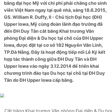
bằng đại học Mỹ với chi phí phải chăng cho sinh
viên Việt Nam ngay tại quê nhà, sáng 18.6.2015,
GS. William R. Duffy, II - Chủ tịch Đại học (ĐH)
Đọc Thanh Niên trên điện thoại
Upper Iowa, Mỹ cùng đoàn lãnh đạo trường đã
đến ĐH Duy Tân cắt băng Khai trương Văn
phòng Đại diện & Du học tại chỗ của ĐH Upper
Iowa, được đặt tại cơ sở 182 Nguyễn Văn Linh,
Theo dõi báo trên
TP.Đà Nẵng. Đây là hoạt động tiếp nối Lễ Ký kết
hợp tác thành công giữa ĐH Duy Tân và ĐH
Hotline
Liên hệ quảng cáo
Upper Iowa vào ngày 3.12.2014 để triển khai
0906 645 777
0908 780 404
chương trình đào tạo Du học tại chỗ tại ĐH Duy
Tân do ĐH Upper Iowa cấp bằng.
Đặt báo
Quảng cáo
RSS
Tòa soạn
Chính sách bảo
Tổng biên tập: Nguyễn Ngọc Toàn
Phó tổng biên tập thường trực: Hải Thành
Phó tổng biên tập: Lâm Hiếu Dũng
Phó tổng biên tập: Trần Việt Hưng
Tổng thư ký tòa soạn: Đức Trung
Cắt băng Khai trương Văn phòng Đại diện & Du học