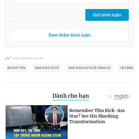
Gửi bình luận
Xem thêm bình luận
Khám phá thêm chủ đề
ĐH DUY TÂN
NHÀ GIÁO ƯU TÚ
NHÀ GIÁO ƯU TÚ LÊ CÔNG CƠ
LÊ CÔNG CƠ