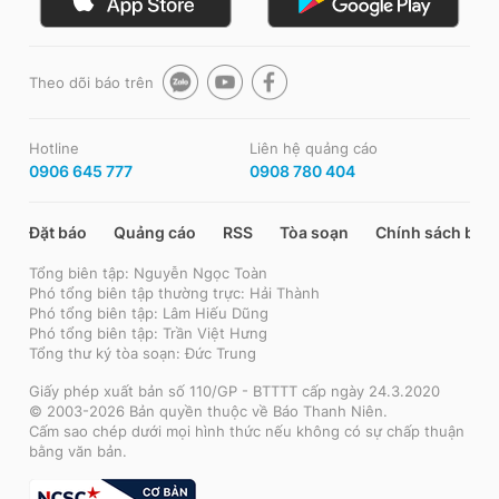
Theo dõi báo trên
Hotline
Liên hệ quảng cáo
0906 645 777
0908 780 404
Đặt báo
Quảng cáo
RSS
Tòa soạn
Chính sách bảo
Tổng biên tập: Nguyễn Ngọc Toàn
Phó tổng biên tập thường trực: Hải Thành
Phó tổng biên tập: Lâm Hiếu Dũng
Phó tổng biên tập: Trần Việt Hưng
Tổng thư ký tòa soạn: Đức Trung
Giấy phép xuất bản số 110/GP - BTTTT cấp ngày 24.3.2020
© 2003-2026 Bản quyền thuộc về Báo Thanh Niên.
Cấm sao chép dưới mọi hình thức nếu không có sự chấp thuận
bằng văn bản.