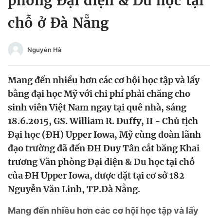
phòng Đại diện & Du học tại
Chuyên mục khác
chỗ ở Đà Nẵng
Tin đã xem
Chào ngày mới
Tin 24h
Đăng xuất
Nguyễn Hà
Tin thị trường
Tin 360
Mang đến nhiều hơn các cơ hội học tập và lấy
Video
Magazine
bằng đại học Mỹ với chi phí phải chăng cho
sinh viên Việt Nam ngay tại quê nhà, sáng
18.6.2015, GS. William R. Duffy, II - Chủ tịch
Sản phẩm khác
Đại học (ĐH) Upper Iowa, Mỹ cùng đoàn lãnh
đạo trường đã đến ĐH Duy Tân cắt băng Khai
Tiện ích
Bạn cần biết
trương Văn phòng Đại diện & Du học tại chỗ
của ĐH Upper Iowa, được đặt tại cơ sở 182
Thông tin tòa soạn
Liên hệ quảng cáo
Nguyễn Văn Linh, TP.Đà Nẵng.
Mang đến nhiều hơn các cơ hội học tập và lấy