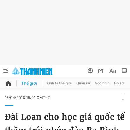
Thế giới
Kinh tế thế giới
Quân sự
Góc nhìn
Hồ sơ
QUẢNG CÁO
ĐẶT BÁO
16/04/2016 15:01 GMT+7
Thông tin tài khoản
Đài Loan cho học giả quốc tế
Đổi mật khẩu
Chuyên mục
Tin đã lưu