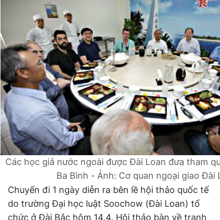
Đọc Thanh Niên trên điện thoại
Theo dõi báo trên
Hotline
Liên hệ quảng cáo
0906 645 777
0908 780 404
Đặt báo
Quảng cáo
RSS
Tòa soạn
Chính sách bảo
Các học giả nước ngoài được Đài Loan đưa tham qu
Ba Bình - Ảnh: Cơ quan ngoại giao Đài
Tổng biên tập: Nguyễn Ngọc Toàn
Phó tổng biên tập thường trực: Hải Thành
Chuyến đi 1 ngày diễn ra bên lề hội thảo quốc tế
Phó tổng biên tập: Lâm Hiếu Dũng
do trường Đại học luật Soochow (Đài Loan) tổ
Phó tổng biên tập: Trần Việt Hưng
Tổng thư ký tòa soạn: Đức Trung
chức ở Đài Bắc hôm 14.4. Hội thảo bàn về tranh