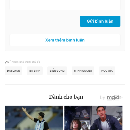
Gửi bình luận
Xem thêm bình luận
Khám phá thêm chủ đề
ĐÀI LOAN
BA BÌNH
BIỂN ĐÔNG
MINH QUANG
HỌC GIẢ