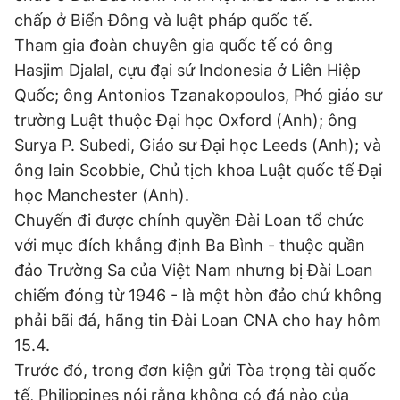
Giấy phép xuất bản số 110/GP - BTTTT cấp ngày 24.3.2020
chấp ở Biển Đông và luật pháp quốc tế.
© 2003-2026 Bản quyền thuộc về Báo Thanh Niên. Cấm sao
Tham gia đoàn chuyên gia quốc tế có ông
chép dưới mọi hình thức nếu không có sự chấp thuận bằng văn
bản. Phát triển bởi ePi Technologies, JSC.
Hasjim Djalal, cựu đại sứ Indonesia ở Liên Hiệp
Quốc; ông Antonios Tzanakopoulos, Phó giáo sư
trường Luật thuộc Đại học Oxford (Anh); ông
Surya P. Subedi, Giáo sư Đại học Leeds (Anh); và
ông Iain Scobbie, Chủ tịch khoa Luật quốc tế Đại
học Manchester (Anh).
Chuyến đi được chính quyền Đài Loan tổ chức
với mục đích khẳng định Ba Bình - thuộc quần
đảo Trường Sa của Việt Nam nhưng bị Đài Loan
chiếm đóng từ 1946 - là một hòn đảo chứ không
phải bãi đá, hãng tin Đài Loan CNA cho hay hôm
15.4.
Trước đó, trong đơn kiện gửi Tòa trọng tài quốc
tế, Philippines nói rằng không có đá nào của