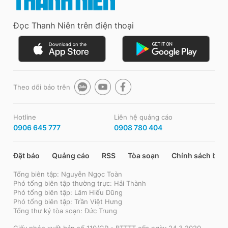
Đọc Thanh Niên trên điện thoại
Theo dõi báo trên
Hotline
Liên hệ quảng cáo
0906 645 777
0908 780 404
Đặt báo
Quảng cáo
RSS
Tòa soạn
Chính sách bảo
Tổng biên tập: Nguyễn Ngọc Toàn
Phó tổng biên tập thường trực: Hải Thành
Phó tổng biên tập: Lâm Hiếu Dũng
Phó tổng biên tập: Trần Việt Hưng
Tổng thư ký tòa soạn: Đức Trung
Giấy phép xuất bản số 110/GP - BTTTT cấp ngày 24.3.2020