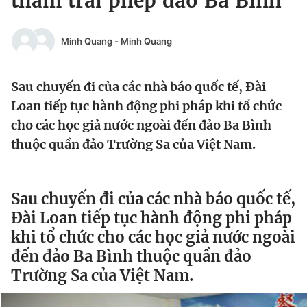
thăm trái phép đảo Ba Bình
Chuyên mục khác
Tin đã xem
Minh Quang
-
Minh Quang
Chào ngày mới
Tin 24h
Đăng xuất
Sau chuyến đi của các nhà báo quốc tế, Đài
Tin thị trường
Tin 360
Loan tiếp tục hành động phi pháp khi tổ chức
cho các học giả nước ngoài đến đảo Ba Bình
Video
Magazine
thuộc quần đảo Trường Sa của Việt Nam.
Sản phẩm khác
Sau chuyến đi của các nhà báo quốc tế,
Tiện ích
Bạn cần biết
Đài Loan tiếp tục hành động phi pháp
khi tổ chức cho các học giả nước ngoài
Thông tin tòa soạn
Liên hệ quảng cáo
đến đảo Ba Bình thuộc quần đảo
Trường Sa của Việt Nam.