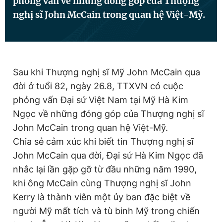
phỏng vấn về những đóng góp của Thượng
nghị sĩ John McCain trong quan hệ Việt-Mỹ.
Đọc Thanh Niên trên điện thoại
Sau khi Thượng nghị sĩ Mỹ John McCain qua
đời ở tuổi 82, ngày 26.8, TTXVN có cuộc
Theo dõi báo trên
phỏng vấn Đại sứ Việt Nam tại Mỹ Hà Kim
Ngọc về những đóng góp của Thượng nghị sĩ
Hotline
Liên hệ quảng cáo
John McCain trong quan hệ Việt-Mỹ.
0906 645 777
0908 780 404
Chia sẻ cảm xúc khi biết tin Thượng nghị sĩ
John McCain qua đời, Đại sứ Hà Kim Ngọc đã
Đặt báo
Quảng cáo
RSS
Tòa soạn
Chính sách bảo
nhắc lại lần gặp gỡ từ đầu những năm 1990,
Tổng biên tập: Nguyễn Ngọc Toàn
khi ông McCain cùng Thượng nghị sĩ John
Phó tổng biên tập thường trực: Hải Thành
Kerry là thành viên một ủy ban đặc biệt về
Phó tổng biên tập: Lâm Hiếu Dũng
Phó tổng biên tập: Trần Việt Hưng
người Mỹ mất tích và tù binh Mỹ trong chiến
Tổng thư ký tòa soạn: Đức Trung