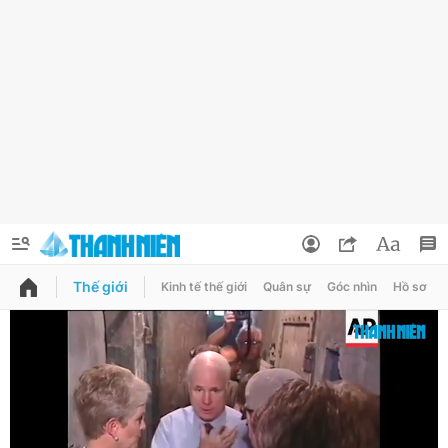
Thế giới
Kinh tế thế giới
Quân sự
Góc nhìn
Hồ sơ
QUẢNG CÁO
ĐẶT BÁO
Thông tin tài khoản
Đổi mật khẩu
Chuyên mục
Tin đã lưu