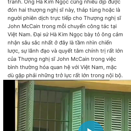
tranh. Ông Hà Kim Ngọc cũng nhiều dịp được
Giấy phép xuất bản số 110/GP - BTTTT cấp ngày 24.3.2020
đón hai thượng nghị sĩ này, tháp tùng hoặc là
© 2003-2026 Bản quyền thuộc về Báo Thanh Niên. Cấm sao
chép dưới mọi hình thức nếu không có sự chấp thuận bằng văn
người phiên dịch trực tiếp cho Thượng nghị sĩ
bản. Phát triển bởi ePi Technologies, JSC.
John McCain trong mỗi chuyến công tác tại
Việt Nam. Đại sứ Hà Kim Ngọc bày tỏ ông cảm
nhận sâu sắc nhất ở đây là tầm nhìn chiến
lược, sự lãnh đạo và quyết tâm chính trị rất lớn
của Thượng nghị sĩ John McCain trong việc
bình thường hóa quan hệ với Việt Nam, mặc
dù gặp phải những trở lực rất lớn trong nội bộ.