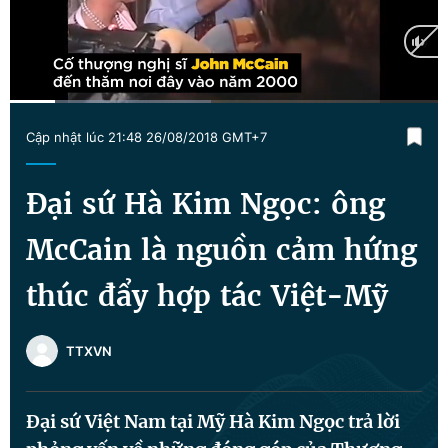
Chuyên mục khác
Tin đã xem
Chào ngày mới
Tin 24h
Đăng xuất
Current
0:10
/
Duration
1:31
Tin thị trường
Tin 360
Cập nhật lúc 21:48 26/08/2018 GMT+7
Time
Video
Magazine
Đại sứ Hà Kim Ngọc: ông
McCain là nguồn cảm hứng
Sản phẩm khác
thúc đẩy hợp tác Việt-Mỹ
Tiện ích
Bạn cần biết
TTXVN
Thông tin tòa soạn
Liên hệ quảng cáo
Đại sứ Việt Nam tại Mỹ Hà Kim Ngọc trả lời