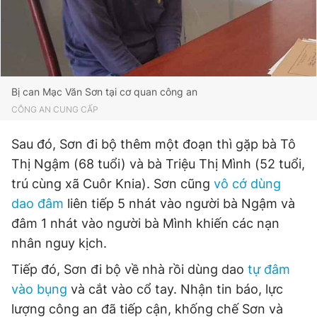
Giấy phép xuất bản số 110/GP - BTTTT cấp ngày 24.3.2020
© 2003-2026 Bản quyền thuộc về Báo Thanh Niên. Cấm sao
chép dưới mọi hình thức nếu không có sự chấp thuận bằng văn
bản. Phát triển bởi ePi Technologies, JSC.
Bị can Mạc Văn Sơn tại cơ quan công an
CÔNG AN CUNG CẤP
Sau đó, Sơn đi bộ thêm một đoạn thì gặp bà Tô
Thị Ngậm (68 tuổi) và bà Triệu Thị Mình (52 tuổi,
trú cùng xã Cuôr Knia). Sơn cũng
vô cớ dùng
dao đâm
liên tiếp 5 nhát vào người bà Ngậm và
đâm 1 nhát vào người bà Mình khiến các nạn
nhân nguy kịch.
Tiếp đó, Sơn đi bộ về nhà rồi dùng dao
tự đâm
vào bụng
và cắt vào cổ tay. Nhận tin báo, lực
lượng công an đã tiếp cận, khống chế Sơn và