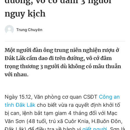
đường, vô cớ đâm 3 người
Chuyên mục khác
nguy kịch
Tin đã xem
Chào ngày mới
Tin 24h
Đăng xuất
Trung Chuyên
Tin thị trường
Tin 360
Một người đàn ông trung niên nghiện rượu ở
Video
Magazine
Đắk Lắk cầm dao đi trên đường, vô cớ đâm
trọng thương 3 người dù không có mâu thuẫn
với nhau.
Sản phẩm khác
Tiện ích
Bạn cần biết
Ngày 15.12, Văn phòng cơ quan CSĐT
Công an
tỉnh Đắk Lắk
cho biết vừa ra quyết định khởi tố
Thông tin tòa soạn
Liên hệ quảng cáo
bị can, lệnh bắt tạm giam 4 tháng đối với Mạc
Văn Sơn (48 tuổi, trú xã Cuôr Knia, H.Buôn Đôn,
Đắk Lắk) để điều tra về hành vi
giết người
. Sơn là