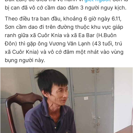
bị can đã vô cớ cầm dao đâm 3 người nguy kịch.
Theo điều tra ban đầu, khoảng 6 giờ ngày 6.11,
Đọc Thanh Niên trên điện thoại
Sơn cầm dao đi trên đường thuộc khu vực giáp
ranh giữa xã Cuôr Knia và xã Ea Bar (H.Buôn
Đôn) thì gặp ông Vương Văn Lạnh (43 tuổi, trú
xã Cuôr Knia) và vô cớ đâm một nhát vào vùng
Theo dõi báo trên
bụng người này.
Hotline
Liên hệ quảng cáo
0906 645 777
0908 780 404
Đặt báo
Quảng cáo
RSS
Tòa soạn
Chính sách bảo
Tổng biên tập: Nguyễn Ngọc Toàn
Phó tổng biên tập thường trực: Hải Thành
Phó tổng biên tập: Lâm Hiếu Dũng
Phó tổng biên tập: Trần Việt Hưng
Tổng thư ký tòa soạn: Đức Trung