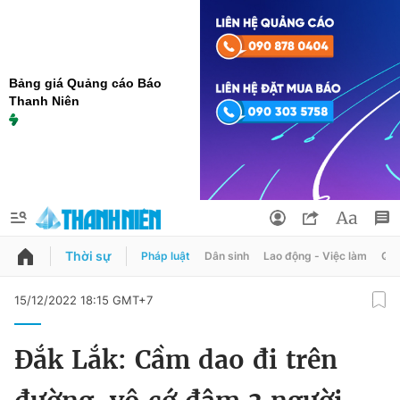
Bảng giá Quảng cáo Báo
Thanh Niên
Thời sự
Pháp luật
Dân sinh
Lao động - Việc làm
Quy
QUẢNG CÁO
ĐẶT BÁO
15/12/2022 18:15 GMT+7
Thông tin tài khoản
Đắk Lắk: Cầm dao đi trên
Đổi mật khẩu
Chuyên mục
Tin đã lưu