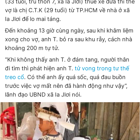
(33 tuổi, trú thôn 7, xã Ia Jlơi) thuê xe đưa thi thể
vợ là chị C.T.K (29 tuổi) từ TP.HCM về nhà ở xã
Đọc Thanh Niên trên điện thoại
Ia Jlơi để lo mai táng.
Đến khoảng 13 giờ cùng ngày, sau khi khâm liệm
xong cho vợ, anh T. bỏ ra sau khu rẫy, cách nhà
khoảng 200 m tự tử.
Theo dõi báo trên
“Khi không thấy anh T. ở đám tang, người thân
đi tìm thì phát hiện anh T.
tử vong trong tư thế
Hotline
Liên hệ quảng cáo
0906 645 777
0908 780 404
treo cổ
. Có thể anh ấy quá sốc, quá đau buồn
trước việc vợ mất nên đã hành động như vậy”,
Đặt báo
Quảng cáo
RSS
Tòa soạn
Chính sách bảo
lãnh đạo UBND xã Ia Jlơi nói.
Tổng biên tập: Nguyễn Ngọc Toàn
Phó tổng biên tập thường trực: Hải Thành
Phó tổng biên tập: Lâm Hiếu Dũng
Phó tổng biên tập: Trần Việt Hưng
Tổng thư ký tòa soạn: Đức Trung
Giấy phép xuất bản số 110/GP - BTTTT cấp ngày 24.3.2020