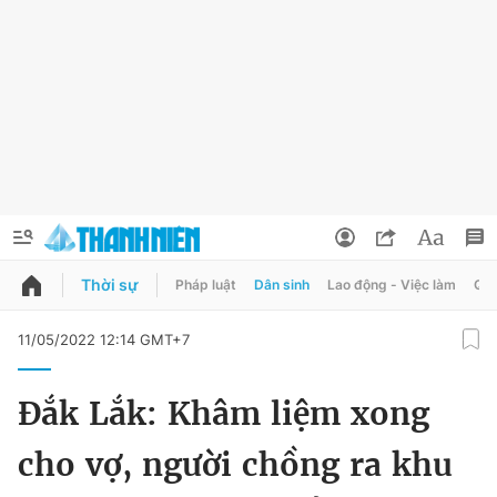
Thời sự
Pháp luật
Dân sinh
Lao động - Việc làm
Quy
QUẢNG CÁO
ĐẶT BÁO
11/05/2022 12:14 GMT+7
Thông tin tài khoản
Đắk Lắk: Khâm liệm xong
Đổi mật khẩu
Chuyên mục
cho vợ, người chồng ra khu
Tin đã lưu
Chuyên mục khác