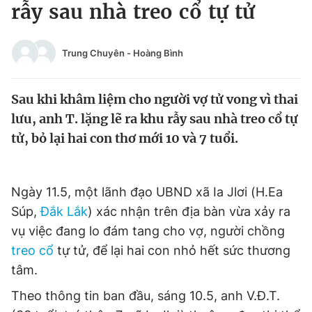
rẫy sau nhà treo cổ tự tử
Tin đã xem
Chào ngày mới
Tin 24h
Đăng xuất
Trung Chuyên
-
Hoàng Bình
Tin thị trường
Tin 360
Sau khi khâm liệm cho người vợ tử vong vì thai
Video
Magazine
lưu, anh T. lặng lẽ ra khu rẫy sau nhà treo cổ tự
tử, bỏ lại hai con thơ mới 10 và 7 tuổi.
Sản phẩm khác
Tiện ích
Ngày 11.5, một lãnh đạo UBND xã Ia Jlơi (H.Ea
Bạn cần biết
Súp,
Đắk Lắk
) xác nhận trên địa bàn vừa xảy ra
vụ việc đang lo đám tang cho vợ, người chồng
Thông tin tòa soạn
Liên hệ quảng cáo
treo cổ
tự tử, để lại hai con nhỏ hết sức thương
tâm.
Theo thông tin ban đầu, sáng 10.5, anh V.Đ.T.