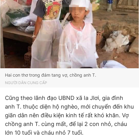
© 2003-2026 Bản quyền thuộc về Báo Thanh Niên. Cấm sao
chép dưới mọi hình thức nếu không có sự chấp thuận bằng văn
bản. Phát triển bởi ePi Technologies, JSC.
Hai con thơ trong đám tang vợ, chồng anh T.
NGƯỜI DÂN CUNG CẤP
Cũng theo lãnh đạo UBND xã Ia Jlơi, gia đình
anh T. thuộc diện hộ nghèo, mới chuyển đến khu
giãn dân nên điều kiện kinh tế rất khó khăn. Vợ
chồng anh T. cùng mất, để lại 2 con nhỏ, cháu
lớn 10 tuổi và cháu nhỏ 7 tuổi.