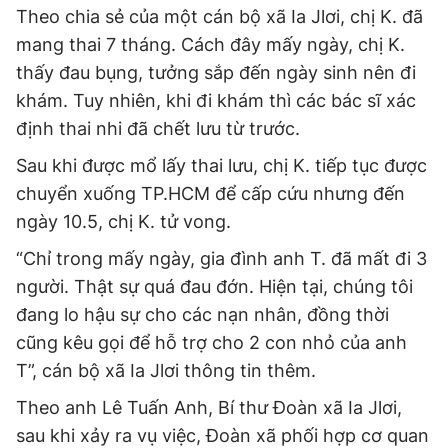
Theo chia sẻ của một cán bộ xã Ia Jlơi, chị K. đã
mang thai 7 tháng. Cách đây mấy ngày, chị K.
thấy đau bụng, tưởng sắp đến ngày sinh nên đi
khám. Tuy nhiên, khi đi khám thì các bác sĩ xác
định thai nhi đã chết lưu từ trước.
Sau khi được mổ lấy thai lưu, chị K. tiếp tục được
chuyển xuống TP.HCM để cấp cứu nhưng đến
ngày 10.5, chị K. tử vong.
“Chỉ trong mấy ngày, gia đình anh T. đã mất đi 3
người. Thật sự quá đau đớn. Hiện tại, chúng tôi
đang lo hậu sự cho các nạn nhân, đồng thời
cũng kêu gọi để hỗ trợ cho 2 con nhỏ của anh
T”, cán bộ xã Ia Jlơi thông tin thêm.
Theo anh Lê Tuấn Anh, Bí thư Đoàn xã Ia Jlơi,
sau khi xảy ra vụ việc, Đoàn xã phối hợp cơ quan