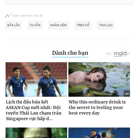
Khám phá thêm chủ đề
ĐẮK LẮK
TỰ VẪN
KHÂM LIỆM
TREO CỔ
THAI LƯU