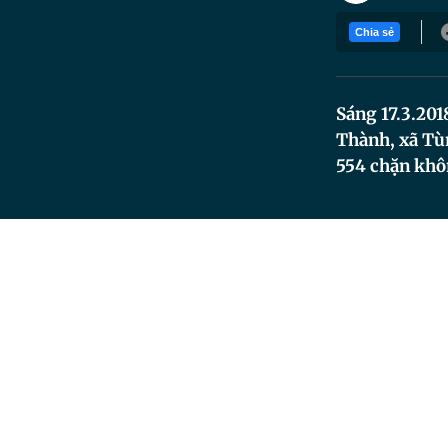
Chia sẻ
Sáng 17.3.20
Thành, xã Tùn
554 chặn khôn