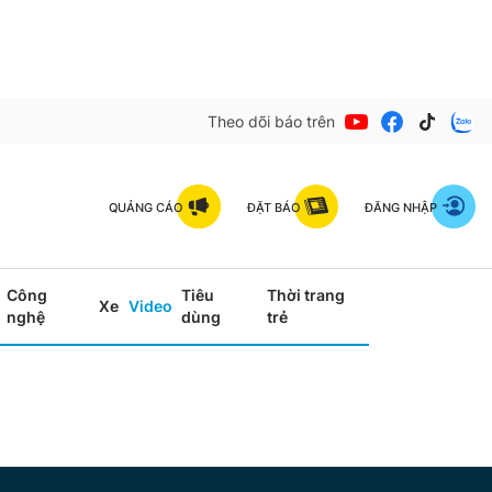
Theo dõi báo trên
QUẢNG CÁO
ĐẶT BÁO
ĐĂNG NHẬP
Công
Tiêu
Thời trang
Xe
Video
nghệ
dùng
trẻ