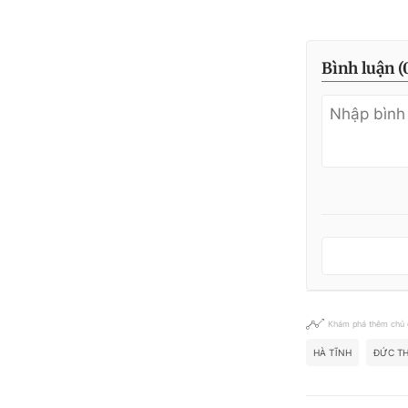
Bình luận (
Khám phá thêm chủ
HÀ TĨNH
ĐỨC T