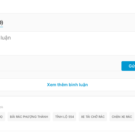
0
)
Gử
Xem thêm bình luận
 đề
HỌ
BÃI RÁC PHƯỢNG THÀNH
TỈNH LỘ 554
XE TẢI CHỞ RÁC
CHẶN XE RÁC