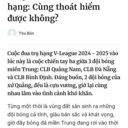
hạng: Cùng thoát hiểm
Chuyên mục khác
Tin đã xem
được không?
Chào ngày mới
Tin 24h
Đăng xuất
Thu Bồn
Tin thị trường
Tin 360
Cuộc đua trụ hạng V-League 2024 - 2025 vào
Video
Magazine
lúc này là cuộc chiến tay ba giữa 3 đội bóng
miền Trung: CLB Quảng Nam, CLB Đà Nẵng
Sản phẩm khác
và CLB Bình Định. Đáng buồn, 2 đội bóng của
xứ Quảng, đều là cựu vương, giờ lại cùng
Tiện ích
Bạn cần biết
nhau lâm vào tình cảnh khó khăn.
Thông tin tòa soạn
Liên hệ quảng cáo
Từng một thời là vùng đất sản sinh ra những
đội bóng cá tính, giàu bản sắc và khát vọng,
giờ đây bóng đá miền Trung đang rơi vào thời