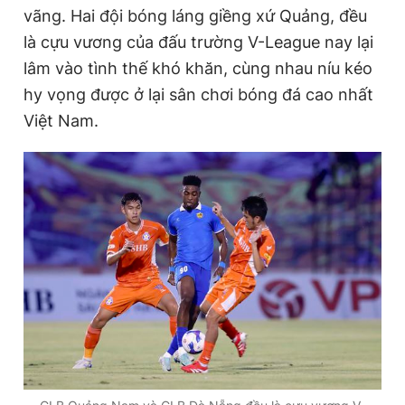
vãng. Hai đội bóng láng giềng xứ Quảng, đều
Giấy phép xuất bản số 110/GP - BTTTT cấp ngày 24.3.2020
© 2003-2026 Bản quyền thuộc về Báo Thanh Niên. Cấm sao
là cựu vương của đấu trường V-League nay lại
chép dưới mọi hình thức nếu không có sự chấp thuận bằng văn
lâm vào tình thế khó khăn, cùng nhau níu kéo
bản. Phát triển bởi ePi Technologies, JSC.
hy vọng được ở lại sân chơi bóng đá cao nhất
Việt Nam.