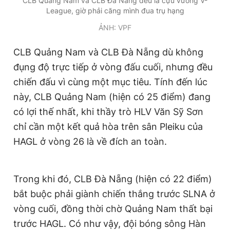
CLB Quảng Nam và CLB Đà Nẵng đều là cựu vương V-
League, giờ phải căng mình đua trụ hạng
ẢNH: VPF
CLB Quảng Nam và CLB Đà Nẵng dù không
đụng độ trực tiếp ở vòng đấu cuối, nhưng đều
chiến đấu vì cùng một mục tiêu. Tính đến lúc
này, CLB Quảng Nam (hiện có 25 điểm) đang
có lợi thế nhất, khi thầy trò HLV Văn Sỹ Sơn
chỉ cần một kết quả hòa trên sân Pleiku của
HAGL ở vòng 26 là về đích an toàn.
Trong khi đó, CLB Đà Nẵng (hiện có 22 điểm)
bắt buộc phải giành chiến thắng trước SLNA ở
vòng cuối, đồng thời chờ Quảng Nam thất bại
trước HAGL. Có như vậy, đội bóng sông Hàn