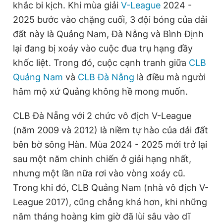
khắc bi kịch. Khi mùa giải
V-League
2024 -
2025 bước vào chặng cuối, 3 đội bóng của dải
đất này là Quảng Nam, Đà Nẵng và Bình Định
Đọc Thanh Niên trên điện thoại
lại đang bị xoáy vào cuộc đua trụ hạng đầy
khốc liệt. Trong đó, cuộc cạnh tranh giữa
CLB
Quảng Nam
và
CLB Đà Nẵng
là điều mà người
hâm mộ xứ Quảng không hề mong muốn.
Theo dõi báo trên
CLB Đà Nẵng với 2 chức vô địch V-League
Hotline
Liên hệ quảng cáo
(năm 2009 và 2012) là niềm tự hào của dải đất
0906 645 777
0908 780 404
bên bờ sông Hàn. Mùa 2024 - 2025 mới trở lại
sau một năm chinh chiến ở giải hạng nhất,
Đặt báo
Quảng cáo
RSS
Tòa soạn
Chính sách bảo
nhưng một lần nữa rơi vào vòng xoáy cũ.
Tổng biên tập: Nguyễn Ngọc Toàn
Trong khi đó, CLB Quảng Nam (nhà vô địch V-
Phó tổng biên tập thường trực: Hải Thành
Phó tổng biên tập: Lâm Hiếu Dũng
League 2017), cũng chẳng khá hơn, khi những
Phó tổng biên tập: Trần Việt Hưng
Tổng thư ký tòa soạn: Đức Trung
năm tháng hoàng kim giờ đã lùi sâu vào dĩ