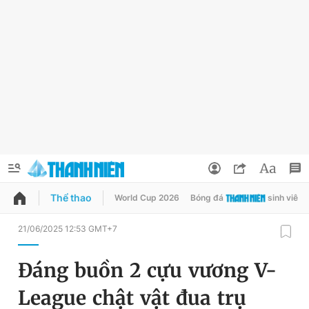
Thể thao
World Cup 2026
Bóng đá
sinh viên
QUẢNG CÁO
ĐẶT BÁO
21/06/2025 12:53 GMT+7
Thông tin tài khoản
Đáng buồn 2 cựu vương V-
Đổi mật khẩu
Chuyên mục
League chật vật đua trụ
Tin đã lưu