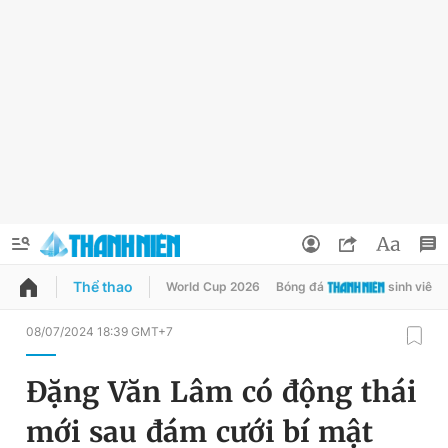
Thể thao
World Cup 2026
Bóng đá
sinh viên
QUẢNG CÁO
ĐẶT BÁO
08/07/2024 18:39 GMT+7
Thông tin tài khoản
Đặng Văn Lâm có động thái
Đổi mật khẩu
Chuyên mục
mới sau đám cưới bí mật
Tin đã lưu