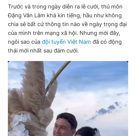
Trước và trong ngày diễn ra lễ cưới, thủ môn
Đặng Văn Lâm khá kín tiếng, hầu như không
Đọc Thanh Niên trên điện thoại
chia sẻ bất cứ thông tin nào về ngày trọng đại
của mình trên mạng xã hội. Nhưng mới đây,
ngôi sao của
đội tuyển Việt Nam
đã có động
thái mới nhất sau đám cưới.
Theo dõi báo trên
Hotline
Liên hệ quảng cáo
0906 645 777
0908 780 404
Đặt báo
Quảng cáo
RSS
Tòa soạn
Chính sách bảo
Tổng biên tập: Nguyễn Ngọc Toàn
Phó tổng biên tập thường trực: Hải Thành
Phó tổng biên tập: Lâm Hiếu Dũng
Phó tổng biên tập: Trần Việt Hưng
Tổng thư ký tòa soạn: Đức Trung