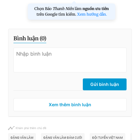
Chọn Báo
Thanh Niên
làm
nguồn ưu tiên
trên Google tìm kiếm.
Xem hướng dẫn.
Bình luận (
0
)
Gửi bình luận
Xem thêm bình luận
Khám phá thêm chủ đề
ĐẶNG VĂN LÂM
ĐẶNG VĂN LÂM ĐÁM CƯỚI
ĐỘI TUYỂN VIỆT NAM
YẾN