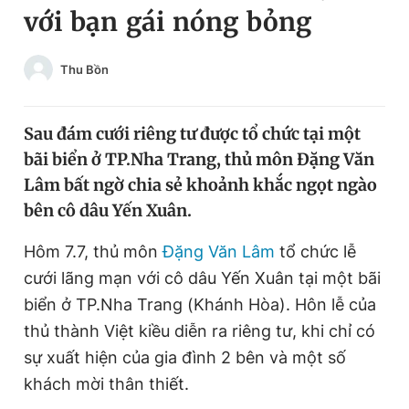
với bạn gái nóng bỏng
Chuyên mục khác
Tin đã xem
Chào ngày mới
Tin 24h
Thu Bồn
Đăng xuất
Tin thị trường
Tin 360
Sau đám cưới riêng tư được tổ chức tại một
bãi biển ở TP.Nha Trang, thủ môn Đặng Văn
Video
Magazine
Lâm bất ngờ chia sẻ khoảnh khắc ngọt ngào
bên cô dâu Yến Xuân.
Sản phẩm khác
Hôm 7.7, thủ môn
Đặng Văn Lâm
tổ chức lễ
cưới lãng mạn với cô dâu Yến Xuân tại một bãi
Tiện ích
Bạn cần biết
biển ở TP.Nha Trang (Khánh Hòa). Hôn lễ của
thủ thành Việt kiều diễn ra riêng tư, khi chỉ có
Thông tin tòa soạn
Liên hệ quảng cáo
sự xuất hiện của gia đình 2 bên và một số
khách mời thân thiết.