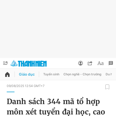
Giáo dục
Tuyển sinh
Chọn nghề - Chọn trường
Du học
QUẢNG CÁO
ĐẶT BÁO
09/08/2025 12:54 GMT+7
Thông tin tài khoản
Danh sách 344 mã tổ hợp
Đổi mật khẩu
Chuyên mục
môn xét tuyển đại học, cao
Tin đã lưu