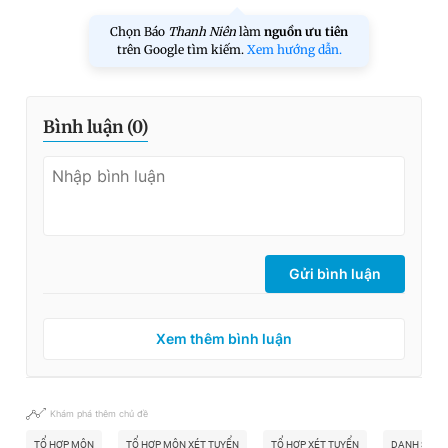
Chọn Báo
Thanh Niên
làm
nguồn ưu tiên
trên Google tìm kiếm.
Xem hướng dẫn.
Bình luận (
0
)
Gửi bình luận
Xem thêm bình luận
Khám phá thêm chủ đề
TỔ HỢP MÔN
TỔ HỢP MÔN XÉT TUYỂN
TỔ HỢP XÉT TUYỂN
DANH SÁCH 