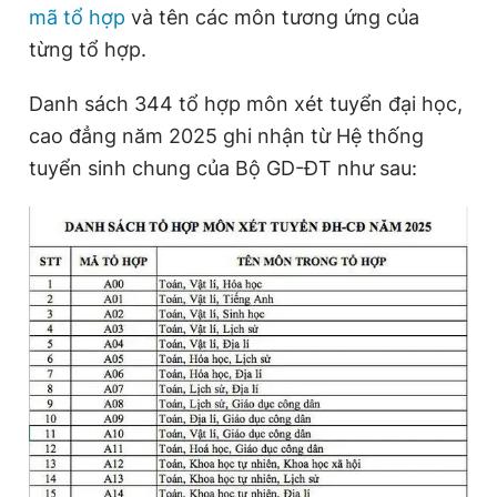
mã tổ hợp
và tên các môn tương ứng của
từng tổ hợp.
Đọc Thanh Niên trên điện thoại
Danh sách 344 tổ hợp môn xét tuyển đại học,
cao đẳng năm 2025 ghi nhận từ Hệ thống
tuyển sinh chung của Bộ GD-ĐT như sau:
Theo dõi báo trên
Hotline
Liên hệ quảng cáo
0906 645 777
0908 780 404
Đặt báo
Quảng cáo
RSS
Tòa soạn
Chính sách bảo
Tổng biên tập: Nguyễn Ngọc Toàn
Phó tổng biên tập thường trực: Hải Thành
Phó tổng biên tập: Lâm Hiếu Dũng
Phó tổng biên tập: Trần Việt Hưng
Tổng thư ký tòa soạn: Đức Trung