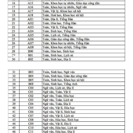
Giấy phép xuất bản số 110/GP - BTTTT cấp ngày 24.3.2020
© 2003-2026 Bản quyền thuộc về Báo Thanh Niên. Cấm sao
chép dưới mọi hình thức nếu không có sự chấp thuận bằng văn
bản. Phát triển bởi ePi Technologies, JSC.