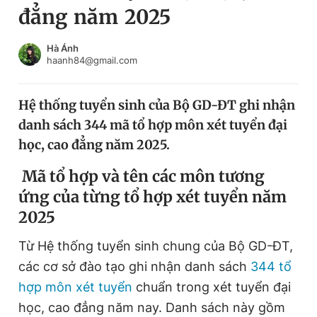
đẳng năm 2025
Chuyên mục khác
Tin đã xem
Chào ngày mới
Tin 24h
Hà Ánh
haanh84@gmail.com
Đăng xuất
Tin thị trường
Tin 360
Hệ thống tuyển sinh của Bộ GD-ĐT ghi nhận
danh sách 344 mã tổ hợp môn xét tuyển đại
Video
Magazine
học, cao đẳng năm 2025.
Mã tổ hợp và tên các môn tương
Sản phẩm khác
ứng của từng tổ hợp xét tuyển năm
2025
Tiện ích
Bạn cần biết
Từ Hệ thống tuyển sinh chung của Bộ GD-ĐT,
Thông tin tòa soạn
Liên hệ quảng cáo
các cơ sở đào tạo ghi nhận danh sách
344 tổ
hợp môn xét tuyển
chuẩn trong xét tuyển đại
học, cao đẳng năm nay. Danh sách này gồm