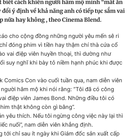
ất biết cách khiến người hâm mộ mình “mất ăn
y đổi ý định về khả năng anh có tiếp tục sắm vai
p nữa hay không , theo Cinema Blend.
 xáo cho cộng đồng những người yêu mến sê ri
chỉ đóng phim vì tiền hay thậm chí thà cứa cổ
ào vai điệp viên huyền thoại, thì dường như
đổi suy nghĩ khi bày tỏ niềm hạnh phúc khi được
k Comics Con vào cuối tuần qua, nam diễn viên
 người hâm mộ khi nói rằng: “Tôi đã có công
 vai điệp viên James Bond. Những điều tôi có
phim thật không còn gì bằng”.
ẫn yêu thích. Nếu tôi ngừng công việc này lại thì
tiếc nuối”, nam diễn viên khẳng định.
g tới chỉ sau ít ngày khi Giám đốc sản xuất cấp