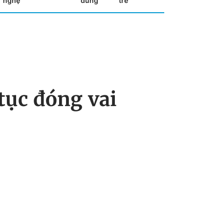
nghệ
dùng
trẻ
 tục đóng vai