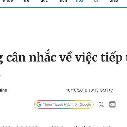
khỏe
trẻ
dục
lịch
hóa
trí
thao
g cân nhắc về việc tiếp
d
Minh
10/10/2016 10:13 GMT+7