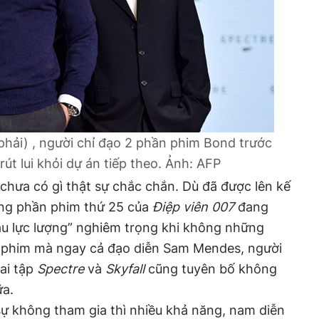
hải) , người chỉ đạo 2 phần phim Bond trước
út lui khỏi dự án tiếp theo.
Ảnh: AFP
chưa có gì thật sự chắc chắn. Dù đã được lên kế
ưng phần phim thứ 25 của
Điệp viên 007
đang
áu lực lượng” nghiêm trọng khi không những
ời phim mà ngay cả đạo diễn Sam Mendes, người
ai tập
Spectre
và
Skyfall
cũng tuyên bố không
ữa.
sự không tham gia thì nhiều khả năng, nam diễn