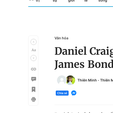
trị
sự
giới
tế
sống
Văn hóa
Daniel Crai
James Bon
Thiên Minh
-
Thiên 
Chia sẻ