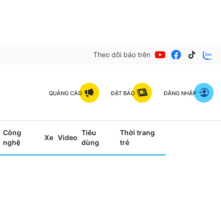
Theo dõi báo trên
QUẢNG CÁO
ĐẶT BÁO
ĐĂNG NHẬP
Công
Tiêu
Thời trang
Xe
Video
nghệ
dùng
trẻ