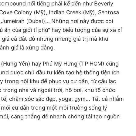
 compound nổi tiếng phải kể đến như Beverly
 Cove Colony (Mỹ), Indian Creek (Mỹ), Sentosa
m Jumeirah (Dubai)… Những nơi này được coi
ú ẩn của giới tỉ phú" hay biểu tượng của sự xa xỉ
giá cả đắt đỏ nhưng những giá trị mà khu
nh giá là xứng đáng.
k (Hưng Yên) hay Phú Mỹ Hưng (TP HCM) cũng
d được chủ đầu tư kiến tạo hệ thống tiện ích
 trong nội khu để phục vụ cư dân, từ câu lạc
 trong nhà và ngoài trời, hồ bơi, khu tổ chức
y tế, chăm sóc sắc đẹp, yoga, gym… Tất cả nhằm
 mỗi cư dân trong một môi trường sống lý
mỏi, căng thẳng để nhanh chóng tái tạo nguồn