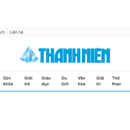
ích
Liên hệ
Sức
Giới
Giáo
Du
Văn
Giải
Thể
khỏe
trẻ
dục
lịch
hóa
trí
thao