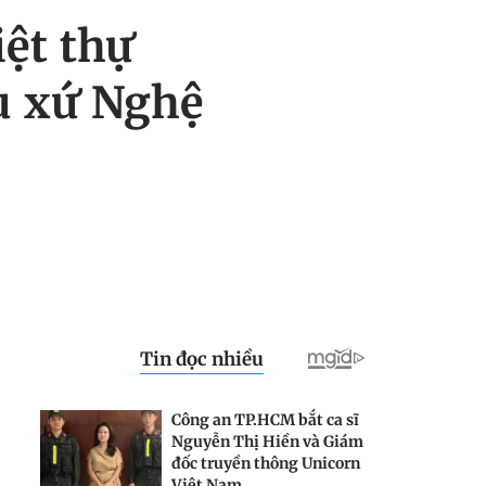
iệt thự
u xứ Nghệ