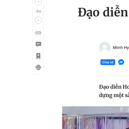
Đạo diễn
Minh Hy
Chia sẻ
Đạo diễn Ho
dựng một sà