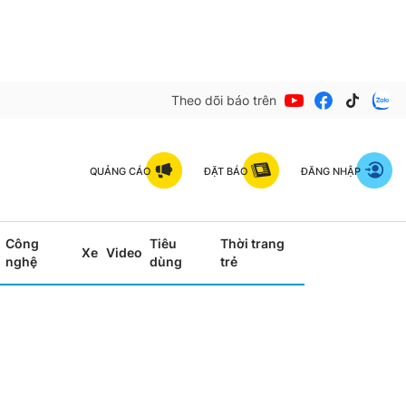
Theo dõi báo trên
QUẢNG CÁO
ĐẶT BÁO
ĐĂNG NHẬP
Công
Tiêu
Thời trang
Xe
Video
nghệ
dùng
trẻ