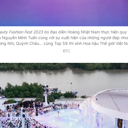
auty Fashion Fest 2023
do đạo diễn Hoàng Nhật Nam thực hiện quy tụ
à Nguyễn Minh Tuấn cùng với sự xuất hiện của những người đẹp nh
ng Nhi, Quỳnh Châu... cùng Top 59 thí sinh Hoa hậu Thế giới Việt 
BTC