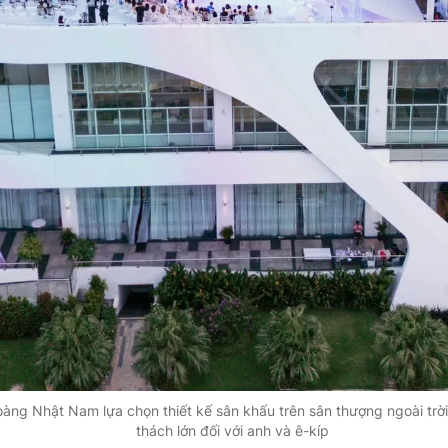
oàng Nhật Nam lựa chọn thiết kế sân khấu trên sân thượng ngoài trờ
thách lớn đối với anh và ê-kíp