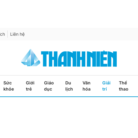
ích
Liên hệ
Sức
Giới
Giáo
Du
Văn
Giải
Thể
khỏe
trẻ
dục
lịch
hóa
trí
thao