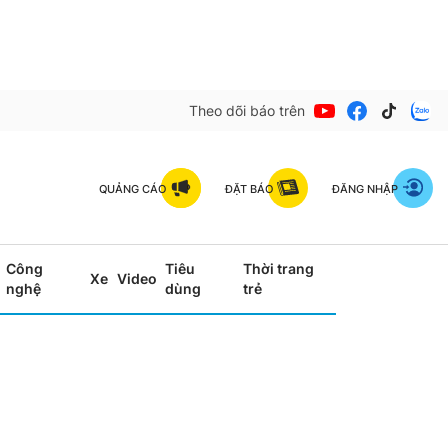
Theo dõi báo trên
QUẢNG CÁO
ĐẶT BÁO
ĐĂNG NHẬP
Công
Tiêu
Thời trang
Xe
Video
nghệ
dùng
trẻ