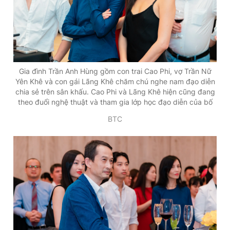
Gia đình Trần Anh Hùng gồm con trai Cao Phi, vợ Trần Nữ
Yên Khê và con gái Lãng Khê chăm chú nghe nam đạo diễn
chia sẻ trên sân khấu. Cao Phi và Lãng Khê hiện cũng đang
theo đuổi nghệ thuật và tham gia lớp học đạo diễn của bố
BTC