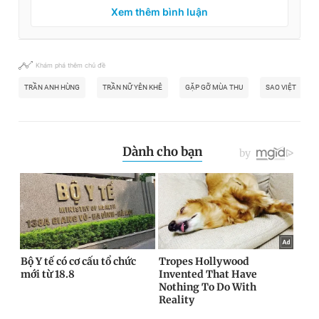
Xem thêm bình luận
Khám phá thêm chủ đề
TRẦN ANH HÙNG
TRẦN NỮ YÊN KHÊ
GẶP GỠ MÙA THU
SAO VIỆT