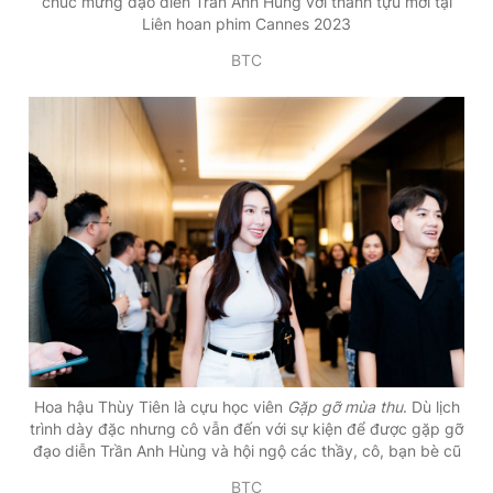
chúc mừng đạo diễn Trần Anh Hùng với thành tựu mới tại
Liên hoan phim Cannes 2023
BTC
Hoa hậu Thùy Tiên là cựu học viên
Gặp gỡ mùa thu
. Dù lịch
trình dày đặc nhưng cô vẫn đến với sự kiện để được gặp gỡ
đạo diễn Trần Anh Hùng và hội ngộ các thầy, cô, bạn bè cũ
BTC