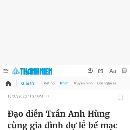
Giải trí
Kết nối
Phim
Truyền hình
Đời nghệ sĩ
QUẢNG CÁO
ĐẶT BÁO
13/07/2023 11:27 GMT+7
Thông tin tài khoản
Đạo diễn Trần Anh Hùng
Đổi mật khẩu
Chuyên mục
cùng gia đình dự lễ bế mạc
Tin đã lưu