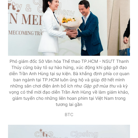
Giấy phép xuất bản số 110/GP - BTTTT cấp ngày 24.3.2020
© 2003-2026 Bản quyền thuộc về Báo Thanh Niên. Cấm sao
chép dưới mọi hình thức nếu không có sự chấp thuận bằng văn
bản. Phát triển bởi ePi Technologies, JSC.
Phó giám đốc Sở Văn hóa Thể thao TP.HCM - NSƯT Thanh
Thúy cũng bày tỏ sự hào hứng, xúc động khi gặp gỡ đạo
diễn Trần Anh Hùng tại sự kiện. Bà khẳng định phía cơ quan
ban ngành tại TP.HCM luôn ủng hộ và giúp đỡ hết mình
những sân chơi điện ảnh bổ ích như
Gặp gỡ mùa thu
và kỳ
vọng có thể mời đạo diễn Trần Anh Hùng về làm giám khảo,
giám tuyển cho những liên hoan phim tại Việt Nam trong
tương lai gần
BTC