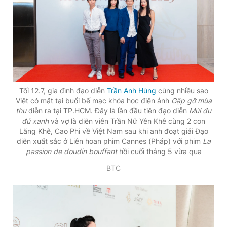
Đọc Thanh Niên trên điện thoại
Tối 12.7, gia đình đạo diễn
Trần Anh Hùng
cùng nhiều sao
Theo dõi báo trên
Việt có mặt tại buổi bế mạc khóa học điện ảnh
Gặp gỡ mùa
thu
diễn ra tại TP.HCM. Đây là lần đầu tiên đạo diễn
Mùi đu
đủ xanh
và vợ là diễn viên Trần Nữ Yên Khê cùng 2 con
Hotline
Liên hệ quảng cáo
Lãng Khê, Cao Phi về Việt Nam sau khi anh đoạt giải Đạo
0906 645 777
0908 780 404
diễn xuất sắc ở Liên hoan phim Cannes (Pháp) với phim
La
passion de doudin bouffant
hồi cuối tháng 5 vừa qua
Đặt báo
Quảng cáo
RSS
Tòa soạn
Chính sách bảo
BTC
Tổng biên tập: Nguyễn Ngọc Toàn
Phó tổng biên tập thường trực: Hải Thành
Phó tổng biên tập: Lâm Hiếu Dũng
Phó tổng biên tập: Trần Việt Hưng
Tổng thư ký tòa soạn: Đức Trung