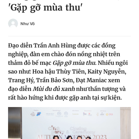
'Gặp gỡ mùa thu'
Chuyên mục khác
Tin đã xem
Chào ngày mới
Tin 24h
Như Võ
Đăng xuất
Tin thị trường
Tin 360
Đạo diễn Trần Anh Hùng được các đồng
nghiệp, đàn em chào đón nồng nhiệt trên
Video
Magazine
thảm đỏ bế mạc
Gặp gỡ mùa thu.
Nhiều ngôi
sao như: Hoa hậu Thùy Tiên, Kaity Nguyễn,
Trang Hý, Trần Bảo Sơn, Đạt Maniac xem
Sản phẩm khác
đạo diễn
Mùi đu đủ xanh
như thần tượng và
Tiện ích
Bạn cần biết
rất hào hứng khi được gặp anh tại sự kiện.
Thông tin tòa soạn
Liên hệ quảng cáo