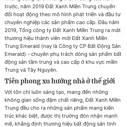
trước, năm 2019 Đất Xanh Miền Trung chuyển
đổi hoạt động theo mô hình phát triển và đầu tư
Đọc Thanh Niên trên điện thoại
chuyên nghiệp các sản phẩm cao cấp. Đầu năm
2019, Tổng công ty Đất Xanh Miền Trung ra mắt
thương hiệu thành viên mới Đất Xanh Miền
Trung Emerald (nay là Công ty CP Bất Động Sản
Emerald) - chuyên phụ trách dòng sản phẩm bất
Theo dõi báo trên
động sản tầm trung và cao cấp ở khu vực miền
Trung và Tây Nguyên.
Hotline
Liên hệ quảng cáo
0906 645 777
0908 780 404
Tiên phong xu hướng nhà ở thế giới
Với tôn chỉ luôn sáng tạo, mang đến những
Đặt báo
Quảng cáo
RSS
Tòa soạn
Chính sách bảo
không gian sống đậm chất riêng, Đất Xanh Miền
Tổng biên tập: Nguyễn Ngọc Toàn
Trung đều cho ra những sản phẩm mang kiến
Phó tổng biên tập thường trực: Hải Thành
Phó tổng biên tập: Lâm Hiếu Dũng
trúc khác biệt, được thị trường đón nhận mạnh
Phó tổng biên tập: Trần Việt Hưng
Tổng thư ký tòa soạn: Đức Trung
mẽ, khẳng định thương hiệu bất động sản tinh