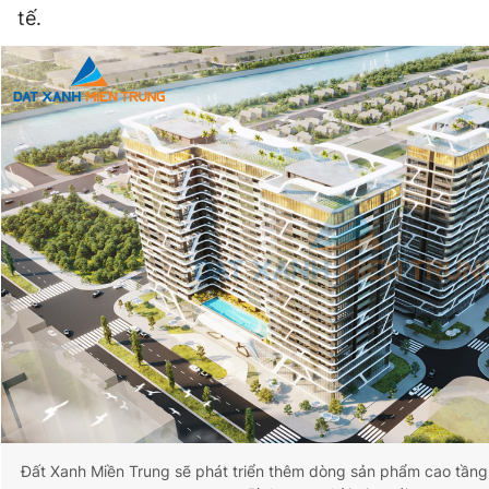
tế.
Giấy phép xuất bản số 110/GP - BTTTT cấp ngày 24.3.2020
© 2003-2026 Bản quyền thuộc về Báo Thanh Niên. Cấm sao
chép dưới mọi hình thức nếu không có sự chấp thuận bằng văn
bản. Phát triển bởi ePi Technologies, JSC.
Đất Xanh Miền Trung sẽ phát triển thêm dòng sản phẩm cao tầng