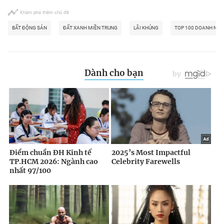
Khám phá thêm chủ đề
BẤT ĐỘNG SẢN
ĐẤT XANH MIỀN TRUNG
LÃI KHỦNG
TOP 100 DOANH NGH