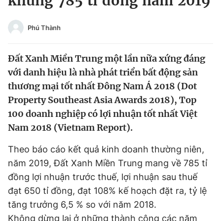
khủng 785 tỉ đồng năm 2019
Chuyên mục khác
Tin đã xem
Phú Thành
Chào ngày mới
Tin 24h
Đăng xuất
Đất Xanh Miền Trung một lần nữa xứng đáng
Tin thị trường
Tin 360
với danh hiệu là nhà phát triển bất động sản
thương mại tốt nhất Đông Nam Á 2018 (Dot
Video
Magazine
Property Southeast Asia Awards 2018), Top
100 doanh nghiệp có lợi nhuận tốt nhất Việt
Nam 2018 (Vietnam Report).
Sản phẩm khác
Theo báo cáo kết quả kinh doanh thường niên,
Tiện ích
Bạn cần biết
năm 2019, Đất Xanh Miền Trung mang về 785 tỉ
đồng lợi nhuận trước thuế, lợi nhuận sau thuế
Thông tin tòa soạn
Liên hệ quảng cáo
đạt 650 tỉ đồng, đạt 108% kế hoạch đặt ra, tỷ lệ
tăng trưởng 6,5 % so với năm 2018.
Không dừng lại ở những thành công các năm