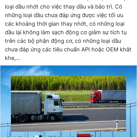
loại dầu nhớt cho việc thay dầu và bảo trì. Có
Giấy phép xuất bản số 110/GP - BTTTT cấp ngày 24.3.2020
© 2003-2026 Bản quyền thuộc về Báo Thanh Niên. Cấm sao
những loại dầu chưa đáp ứng được việc tối ưu
chép dưới mọi hình thức nếu không có sự chấp thuận bằng văn
bản. Phát triển bởi ePi Technologies, JSC.
các khoảng thời gian thay nhớt, có những loại
dầu lại không làm sạch động cơ giảm sự tích tụ
trên các bộ phận động cơ, có những loại dầu
chưa đáp ứng các tiêu chuẩn API hoặc OEM khắt
khe,...