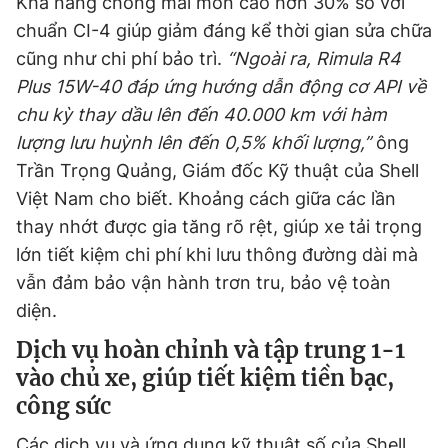
Khả năng chống mài mòn cao hơn 30% so với
chuẩn CI-4 giúp giảm đáng kể thời gian sửa chữa
cũng như chi phí bảo trì.
“Ngoài ra, Rimula R4
Plus 15W-40 đáp ứng hướng dẫn động cơ API về
chu kỳ thay dầu lên đến 40.000 km với hàm
lượng lưu huỳnh lên đến 0,5% khối lượng,”
ông
Trần Trọng Quảng, Giám đốc Kỹ thuật của Shell
Việt Nam cho biết. Khoảng cách giữa các lần
thay nhớt được gia tăng rõ rệt, giúp xe tải trọng
lớn tiết kiệm chi phí khi lưu thông đường dài mà
vẫn đảm bảo vận hành trơn tru, bảo vệ toàn
diện.
Dịch vụ hoàn chỉnh và tập trung 1-1
vào chủ xe, giúp tiết kiệm tiền bạc,
công sức
Các dịch vụ và ứng dụng kỹ thuật số của Shell