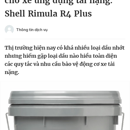
cho xe ứng dụng tải nặng:
Chuyên mục khác
Shell Rimula R4 Plus
Tin đã xem
Chào ngày mới
Tin 24h
Đăng xuất
Thông tin dịch vụ
Tin thị trường
Tin 360
Thị trường hiện nay có khá nhiều loại dầu nhớt
Video
Magazine
nhưng hiếm gặp loại dầu nào hiểu toàn diện
các quy tắc và nhu cầu bảo vệ động cơ xe tải
nặng.
Sản phẩm khác
Tiện ích
Bạn cần biết
Thông tin tòa soạn
Liên hệ quảng cáo