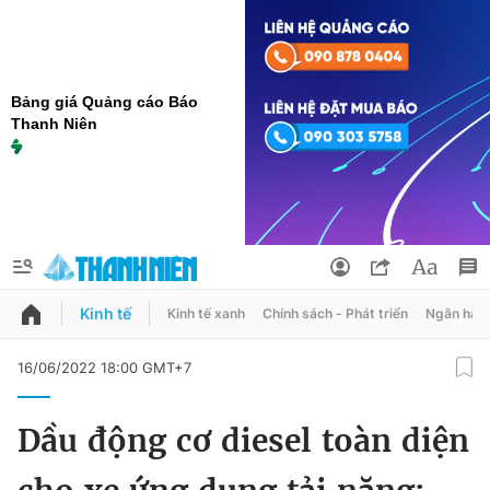
Bảng giá Quảng cáo Báo
Thanh Niên
Kinh tế
Kinh tế xanh
Chính sách - Phát triển
Ngân hàn
QUẢNG CÁO
ĐẶT BÁO
16/06/2022 18:00 GMT+7
Thông tin tài khoản
Dầu động cơ diesel toàn diện
Đổi mật khẩu
Chuyên mục
Tin đã lưu