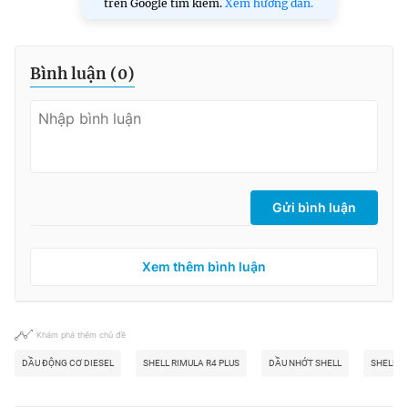
trên Google tìm kiếm.
Xem hướng dẫn.
Bình luận (
0
)
Gửi bình luận
Xem thêm bình luận
Khám phá thêm chủ đề
DẦU ĐỘNG CƠ DIESEL
SHELL RIMULA R4 PLUS
DẦU NHỚT SHELL
SHELL