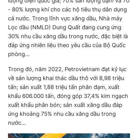
lượng điện quốc gia; 70% sản lượng đạm và 70
Giấy phép xuất bản số 110/GP - BTTTT cấp ngày 24.3.2020
- 80% lượng khí cho các hộ tiêu thụ dân dụng
© 2003-2026 Bản quyền thuộc về Báo Thanh Niên. Cấm sao
chép dưới mọi hình thức nếu không có sự chấp thuận bằng văn
cả nước. Trong lĩnh vực xăng dầu, Nhà máy
bản. Phát triển bởi ePi Technologies, JSC.
Lọc dầu (NMLD) Dung Quất đang cung ứng
30% nhu cầu xăng dầu trong nước, đặc biệt là
đáp ứng nhiên liệu theo yêu cầu của Bộ Quốc
phòng...
Trong đó, năm 2022, Petrovietnam đạt kỷ lục
về sản lượng khai thác dầu thô với 8,98 triệu
tấn; sản xuất 1,88 triệu tấn phân đạm, xuất
khẩu 606.000 tấn, đóng góp 37,4% kim ngạch
xuất khẩu phân bón; sản xuất xăng dầu đáp
ứng khoảng 75% nhu cầu xăng dầu trong
nước...