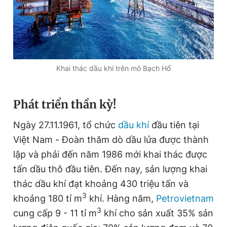
Đọc Thanh Niên trên điện thoại
Khai thác dầu khí trên mỏ Bạch Hổ
Theo dõi báo trên
Phát triển thần kỳ!
Ngày 27.11.1961, tổ chức
dầu khí
đầu tiên tại
Hotline
Liên hệ quảng cáo
0906 645 777
0908 780 404
Việt Nam - Đoàn thăm dò dầu lửa được thành
lập và phải đến năm 1986 mới khai thác được
Đặt báo
Quảng cáo
RSS
Tòa soạn
Chính sách bảo
tấn dầu thô đầu tiên. Đến nay, sản lượng khai
thác dầu khí
đạt khoảng 430 triệu tấn và
Tổng biên tập: Nguyễn Ngọc Toàn
Phó tổng biên tập thường trực: Hải Thành
3
khoảng 180 tỉ m
khí. Hàng năm,
Petrovietnam
Phó tổng biên tập: Lâm Hiếu Dũng
Phó tổng biên tập: Trần Việt Hưng
3
cung cấp 9 - 11 tỉ m
khí cho sản xuất 35% sản
Tổng thư ký tòa soạn: Đức Trung