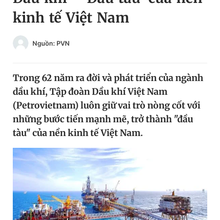
kinh tế Việt Nam
Chuyên mục khác
Tin đã xem
Chào ngày mới
Tin 24h
Nguồn: PVN
Đăng xuất
Tin thị trường
Tin 360
Trong 62 năm ra đời và phát triển của ngành
dầu khí, Tập đoàn Dầu khí Việt Nam
Video
Magazine
(Petrovietnam) luôn giữ vai trò nòng cốt với
những bước tiến mạnh mẽ, trở thành "đầu
Sản phẩm khác
tàu" của nền kinh tế Việt Nam.
Tiện ích
Bạn cần biết
Thông tin tòa soạn
Liên hệ quảng cáo