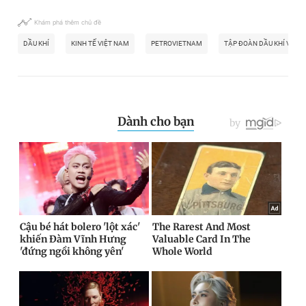
Khám phá thêm chủ đề
DẦU KHÍ
KINH TẾ VIỆT NAM
PETROVIETNAM
TẬP ĐOÀN DẦU KHÍ VIỆT