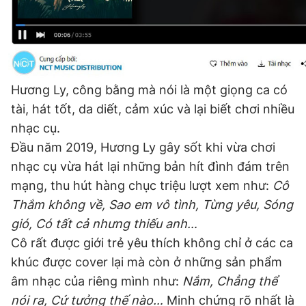
Giấy phép xuất bản số 110/GP - BTTTT cấp ngày 24.3.2020
© 2003-2026 Bản quyền thuộc về Báo Thanh Niên. Cấm sao
chép dưới mọi hình thức nếu không có sự chấp thuận bằng văn
bản. Phát triển bởi ePi Technologies, JSC.
Hương Ly, công bằng mà nói là một giọng ca có
tài, hát tốt, da diết, cảm xúc và lại biết chơi nhiều
nhạc cụ.
Đầu năm 2019, Hương Ly gây sốt khi vừa chơi
nhạc cụ vừa hát lại những bản hít đình đám trên
mạng, thu hút hàng chục triệu lượt xem như:
Cô
Thắm không về, Sao em vô tình, Từng yêu, Sóng
gió, Có tất cả nhưng thiếu anh…
Cô rất được giới trẻ yêu thích không chỉ ở các ca
khúc được cover lại mà còn ở những sản phẩm
âm nhạc của riêng mình như:
Nắm, Chẳng thể
nói ra, Cứ tưởng thế nào…
Minh chứng rõ nhất là