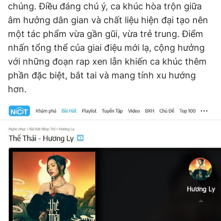
chúng. Điều đáng chú ý, ca khúc hòa trộn giữa
âm hưởng dân gian và chất liệu hiện đại tạo nên
một tác phẩm vừa gần gũi, vừa trẻ trung. Điểm
Đọc Thanh Niên trên điện thoại
nhấn tổng thể của giai điệu mới lạ, cộng hưởng
với những đoạn rap xen lẫn khiến ca khúc thêm
phần đặc biệt, bắt tai và mang tính xu hướng
hơn.
Theo dõi báo trên
Hotline
Liên hệ quảng cáo
0906 645 777
0908 780 404
Đặt báo
Quảng cáo
RSS
Tòa soạn
Chính sách bảo
Tổng biên tập: Nguyễn Ngọc Toàn
Phó tổng biên tập thường trực: Hải Thành
Phó tổng biên tập: Lâm Hiếu Dũng
Phó tổng biên tập: Trần Việt Hưng
Tổng thư ký tòa soạn: Đức Trung