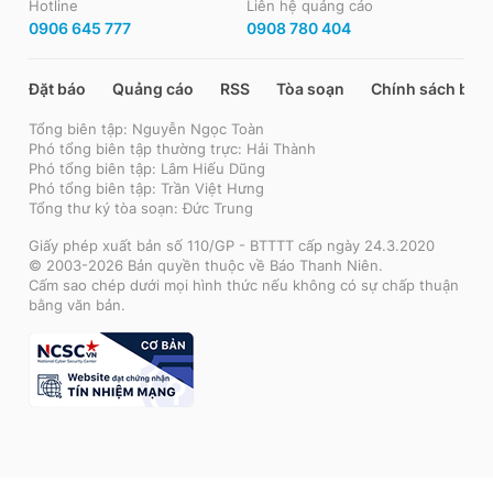
Hotline
Liên hệ quảng cáo
0906 645 777
0908 780 404
Đặt báo
Quảng cáo
RSS
Tòa soạn
Chính sách bảo
Tổng biên tập: Nguyễn Ngọc Toàn
Phó tổng biên tập thường trực: Hải Thành
Phó tổng biên tập: Lâm Hiếu Dũng
Phó tổng biên tập: Trần Việt Hưng
Tổng thư ký tòa soạn: Đức Trung
Giấy phép xuất bản số 110/GP - BTTTT cấp ngày 24.3.2020
© 2003-2026 Bản quyền thuộc về Báo Thanh Niên.
Cấm sao chép dưới mọi hình thức nếu không có sự chấp thuận
bằng văn bản.