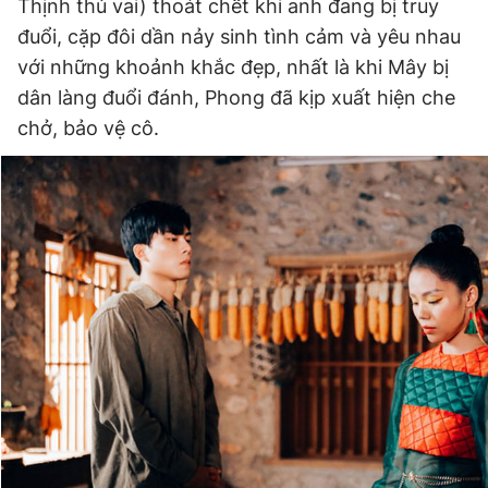
Thịnh thủ vai) thoát chết khi anh đang bị truy
đuổi, cặp đôi dần nảy sinh tình cảm và yêu nhau
với những khoảnh khắc đẹp, nhất là khi Mây bị
dân làng đuổi đánh, Phong đã kịp xuất hiện che
chở, bảo vệ cô.