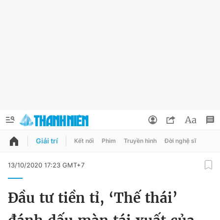
Giải trí
Kết nối
Phim
Truyền hình
Đời nghệ sĩ
QUẢNG CÁO
ĐẶT BÁO
13/10/2020 17:23 GMT+7
Thông tin tài khoản
Đầu tư tiền tỉ, ‘Thế thái’
Đổi mật khẩu
Chuyên mục
Tin đã lưu