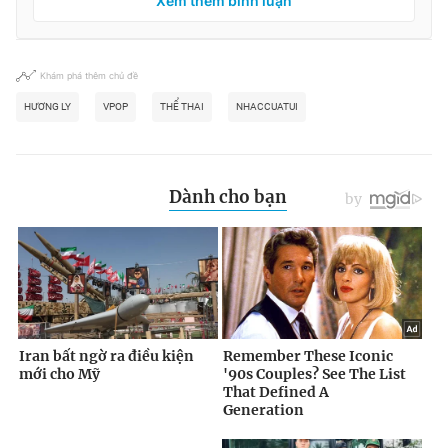
Xem thêm bình luận
Khám phá thêm chủ đề
HƯƠNG LY
VPOP
THỂ THAI
NHACCUATUI