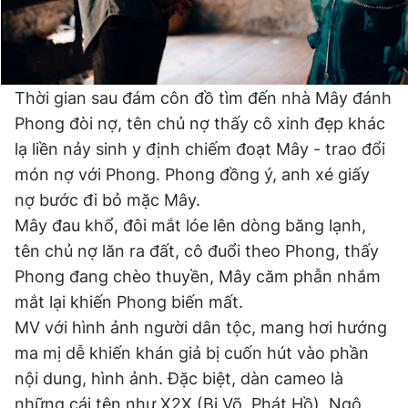
Thời gian sau đám côn đồ tìm đến nhà Mây đánh
Phong đòi nợ, tên chủ nợ thấy cô xinh đẹp khác
lạ liền nảy sinh y định chiếm đoạt Mây - trao đổi
món nợ với Phong. Phong đồng ý, anh xé giấy
nợ bước đi bỏ mặc Mây.
Mây đau khổ, đôi mắt lóe lên dòng băng lạnh,
tên chủ nợ lăn ra đất, cô đuổi theo Phong, thấy
Phong đang chèo thuyền, Mây căm phẫn nhắm
mắt lại khiến Phong biến mất.
MV với hình ảnh người dân tộc, mang hơi hướng
ma mị dễ khiến khán giả bị cuốn hút vào phần
nội dung, hình ảnh. Đặc biệt, dàn cameo là
những cái tên như X2X (Bi Võ, Phát Hồ), Ngô