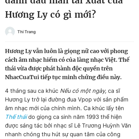
đánh dấu màn tái xuất của
Chuyên mục khác
Hương Ly có gì mới?
Tin đã xem
Chào ngày mới
Tin 24h
Đăng xuất
Thi Trang
Tin thị trường
Tin 360
Hương Ly vẫn luôn là giọng nữ cao với phong
Video
Magazine
cách âm nhạc hiếm có của làng nhạc Việt. Thế
thái vừa được phát hành độc quyền trên
NhacCuaTui tiếp tục minh chứng điều này.
Sản phẩm khác
4 tháng sau ca khúc
Nếu có một ngày,
ca sĩ
Tiện ích
Bạn cần biết
Hương Ly trở lại đường đua Vpop với sản phẩm
âm nhạc mới của chính mình. Ca khúc lấy tên
Thông tin tòa soạn
Liên hệ quảng cáo
Thế thái
do giọng ca sinh năm 1993 thể hiện
được sáng tác bởi nhạc sĩ Lê Trương Huỳnh Văn
nhanh chóng thu hút sự quan tâm của công