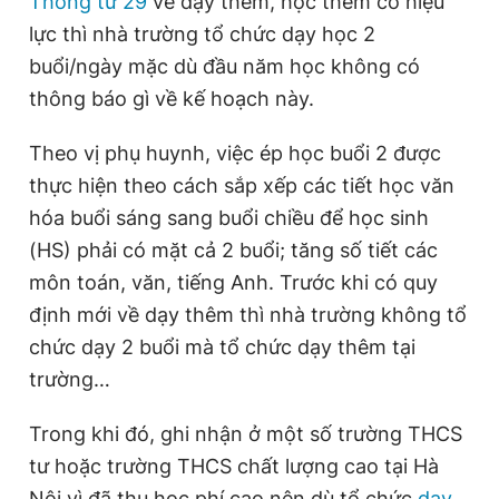
Thông tư 29
về dạy thêm, học thêm có hiệu
lực thì nhà trường tổ chức dạy học 2
buổi/ngày mặc dù đầu năm học không có
Đọc Thanh Niên trên điện thoại
thông báo gì về kế hoạch này.
Theo vị phụ huynh, việc ép học buổi 2 được
thực hiện theo cách sắp xếp các tiết học văn
Theo dõi báo trên
hóa buổi sáng sang buổi chiều để học sinh
(HS) phải có mặt cả 2 buổi; tăng số tiết các
Hotline
Liên hệ quảng cáo
môn toán, văn, tiếng Anh. Trước khi có quy
0906 645 777
0908 780 404
định mới về dạy thêm thì nhà trường không tổ
chức dạy 2 buổi mà tổ chức dạy thêm tại
Đặt báo
Quảng cáo
RSS
Tòa soạn
Chính sách bảo
trường…
Tổng biên tập: Nguyễn Ngọc Toàn
Phó tổng biên tập thường trực: Hải Thành
Trong khi đó, ghi nhận ở một số trường THCS
Phó tổng biên tập: Lâm Hiếu Dũng
Phó tổng biên tập: Trần Việt Hưng
tư hoặc trường THCS chất lượng cao tại Hà
Tổng thư ký tòa soạn: Đức Trung
Nội vì đã thu học phí cao nên dù tổ chức
dạy