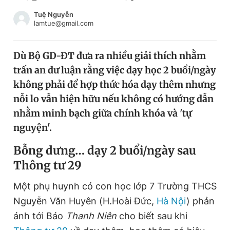
Chuyên mục khác
Tuệ Nguyễn
Tin đã xem
lamtue@gmail.com
Chào ngày mới
Tin 24h
Đăng xuất
Dù Bộ GD-ĐT đưa ra nhiều giải thích nhằm
Tin thị trường
Tin 360
trấn an dư luận rằng việc dạy học 2 buổi/ngày
không phải để hợp thức hóa dạy thêm nhưng
Video
Magazine
nỗi lo vẫn hiện hữu nếu không có hướng dẫn
nhằm minh bạch giữa chính khóa và 'tự
nguyện'.
Sản phẩm khác
B
ỗng dưng… dạy 2 buổi/ngày sau
Tiện ích
Bạn cần biết
T
hông tư 29
Một phụ huynh có con học lớp 7 Trường THCS
Thông tin tòa soạn
Liên hệ quảng cáo
Nguyễn Văn Huyên (H.Hoài Đức,
Hà Nội
) phản
ánh tới Báo
Thanh Niên
cho biết sau khi