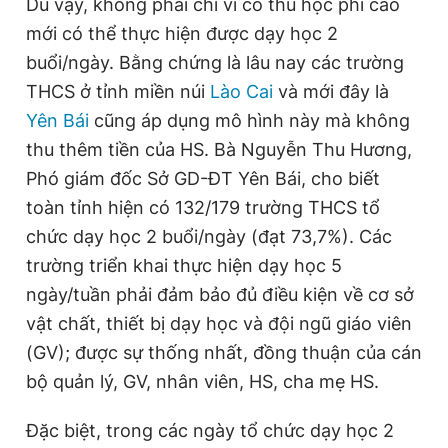
Dù vậy, không phải chỉ vì có thu học phí cao
mới có thể thực hiện được dạy học 2
buổi/ngày. Bằng chứng là lâu nay các trường
THCS ở tỉnh miền núi
Lào Cai
và mới đây là
Yên Bái
cũng áp dụng mô hình này mà không
thu thêm tiền của HS. Bà Nguyễn Thu Hương,
Phó giám đốc Sở GD-ĐT Yên Bái, cho biết
toàn tỉnh hiện có 132/179 trường THCS tổ
chức dạy học 2 buổi/ngày (đạt 73,7%). Các
trường triển khai thực hiện dạy học 5
ngày/tuần phải đảm bảo đủ điều kiện về cơ sở
vật chất, thiết bị dạy học và đội ngũ giáo viên
(GV); được sự thống nhất, đồng thuận của cán
bộ quản lý, GV, nhân viên, HS, cha mẹ HS.
Đặc biệt, trong các ngày tổ chức dạy học 2