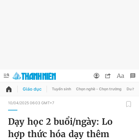
Giáo dục
Tuyển sinh
Chọn nghề - Chọn trường
Du học
QUẢNG CÁO
ĐẶT BÁO
10/04/2025 06:03 GMT+7
Thông tin tài khoản
Dạy học 2 buổi/ngày: Lo
Đổi mật khẩu
Chuyên mục
hợp thức hóa dạy thêm
Tin đã lưu