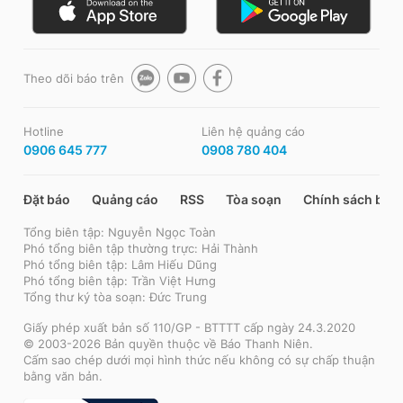
Theo dõi báo trên
Hotline
Liên hệ quảng cáo
0906 645 777
0908 780 404
Đặt báo
Quảng cáo
RSS
Tòa soạn
Chính sách bảo
Tổng biên tập: Nguyễn Ngọc Toàn
Phó tổng biên tập thường trực: Hải Thành
Phó tổng biên tập: Lâm Hiếu Dũng
Phó tổng biên tập: Trần Việt Hưng
Tổng thư ký tòa soạn: Đức Trung
Giấy phép xuất bản số 110/GP - BTTTT cấp ngày 24.3.2020
© 2003-2026 Bản quyền thuộc về Báo Thanh Niên.
Cấm sao chép dưới mọi hình thức nếu không có sự chấp thuận
bằng văn bản.