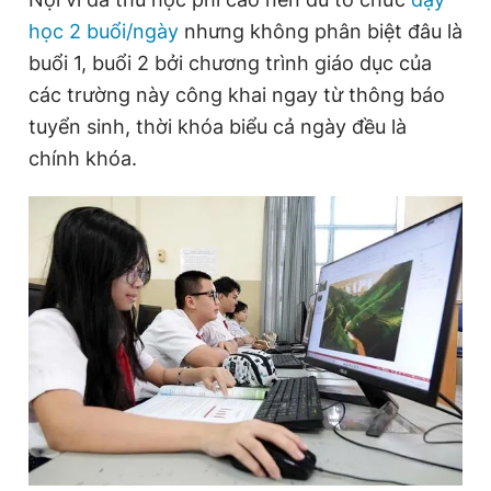
Giấy phép xuất bản số 110/GP - BTTTT cấp ngày 24.3.2020
học 2 buổi/ngày
nhưng không phân biệt đâu là
© 2003-2026 Bản quyền thuộc về Báo Thanh Niên. Cấm sao
buổi 1, buổi 2 bởi chương trình giáo dục của
chép dưới mọi hình thức nếu không có sự chấp thuận bằng văn
bản. Phát triển bởi ePi Technologies, JSC.
các trường này công khai ngay từ thông báo
tuyển sinh, thời khóa biểu cả ngày đều là
chính khóa.