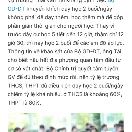
Vụ trưởng Thái Văn Tài khẳng định việc
Bộ
GD-ĐT
khuyến khích dạy học 2 buổi/ngày
không phải để dạy thêm, học thêm mà để góp
phần giãn thời gian cho người học. Thay vì
trước đây cứ học 5 tiết đến 12 giờ, thậm chí 12
giờ 30, thì nay học 2 buổi để các em đỡ áp lực.
Thông tin về khảo sát của Bộ GD-ĐT, ông Tài
cho biết hầu hết địa phương quan tâm đầu tư
cơ sở vật chất. Bộ Chính trị quyết tâm tuyển
GV để đủ theo định mức rồi, nên tỷ lệ trường
THCS, THPT đủ điều kiện dạy học 2 buổi/ngày
chiếm tỷ lệ khá nhiều, ở THCS là khoảng 60%,
THPT là 80%.