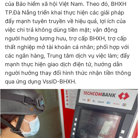
của Bảo hiểm xã hội Việt Nam. Theo đó, BHXH
TP.Đà Nẵng triển khai thực hiện các giải pháp
đẩy mạnh tuyên truyền về hiệu quả, lợi ích của
Đọc Thanh Niên trên điện thoại
việc chi trả không dùng tiền mặt; vận động
người hưởng lương hưu, trợ cấp BHXH, trợ cấp
thất nghiệp mở tài khoản cá nhân; phối hợp với
các ngân hàng, Trung tâm dịch vụ việc làm; đẩy
Theo dõi báo trên
mạnh thực hiện giao dịch điện tử, hướng dẫn
người hưởng thay đổi hình thức nhận tiền thông
Hotline
Liên hệ quảng cáo
qua ứng dụng VssID-BHXH.
0906 645 777
0908 780 404
Đặt báo
Quảng cáo
RSS
Tòa soạn
Chính sách bảo
Tổng biên tập: Nguyễn Ngọc Toàn
Phó tổng biên tập thường trực: Hải Thành
Phó tổng biên tập: Lâm Hiếu Dũng
Phó tổng biên tập: Trần Việt Hưng
Tổng thư ký tòa soạn: Đức Trung