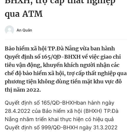
BHXH, trợ cấp thất nghiệp
Chuyên mục khác
qua ATM
Tin đã xem
Chào ngày mới
Tin 24h
Đăng xuất
An Quân
Tin thị trường
Tin 360
Bảo hiểm xã hội TP.Đà Nẵng vừa ban hành
Video
Magazine
Quyết định số 165/QĐ-BHXH về việc giao chỉ
tiêu vận động, khuyến khích người nhận các
chế độ bảo hiểm xã hội, trợ cấp thất nghiệp qua
Sản phẩm khác
phương tiện không dùng tiền mặt khu vực đô
thị năm 2022.
Tiện ích
Bạn cần biết
Quyết định số 165/QĐ-BHXHban hành ngày
Thông tin tòa soạn
Liên hệ quảng cáo
28.4.2022 của Bảo hiểm xã hội (BHXH) TP.Đà
Nẵng nhằm triển khai thực hiện có hiệu quả
Quyết định số 999/QĐ-BHXH ngày 31.3.2022