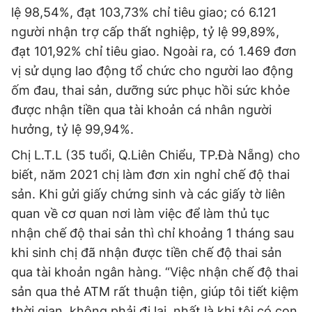
lệ 98,54%, đạt 103,73% chỉ tiêu giao; có 6.121
người nhận trợ cấp thất nghiệp, tỷ lệ 99,89%,
đạt 101,92% chỉ tiêu giao. Ngoài ra, có 1.469 đơn
vị sử dụng lao động tổ chức cho người lao động
ốm đau, thai sản, dưỡng sức phục hồi sức khỏe
được nhận tiền qua tài khoản cá nhân người
hưởng, tỷ lệ 99,94%.
Chị L.T.L (35 tuổi, Q.Liên Chiểu, TP.Đà Nẵng) cho
biết, năm 2021 chị làm đơn xin nghỉ chế độ thai
sản. Khi gửi giấy chứng sinh và các giấy tờ liên
quan về cơ quan nơi làm việc để làm thủ tục
nhận chế độ thai sản thì chỉ khoảng 1 tháng sau
khi sinh chị đã nhận được tiền chế độ thai sản
qua tài khoản ngân hàng. “Việc nhận chế độ thai
sản qua thẻ ATM rất thuận tiện, giúp tôi tiết kiệm
thời gian, không phải đi lại, nhất là khi tôi có con