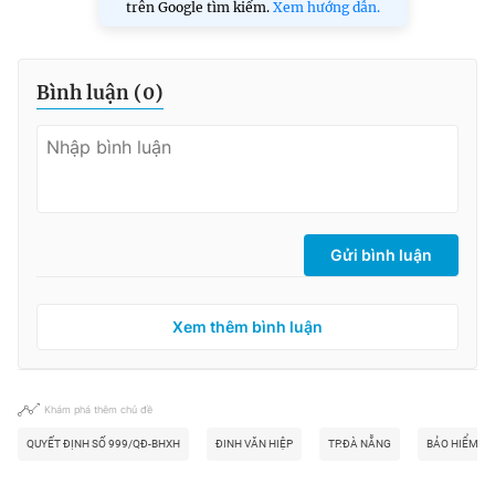
trên Google tìm kiếm.
Xem hướng dẫn.
Bình luận (
0
)
Gửi bình luận
Xem thêm bình luận
Khám phá thêm chủ đề
QUYẾT ĐỊNH SỐ 999/QĐ-BHXH
ĐINH VĂN HIỆP
TP.ĐÀ NẴNG
BẢO HIỂM XÃ