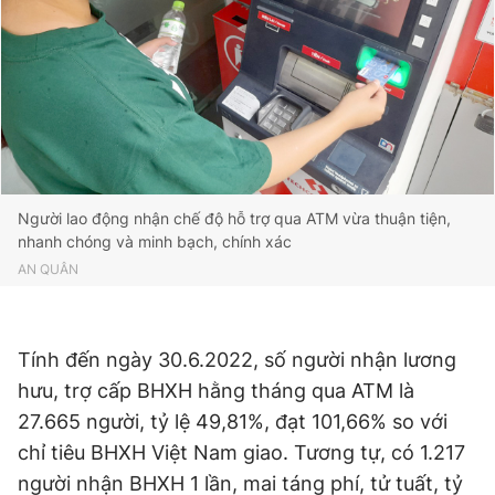
Giấy phép xuất bản số 110/GP - BTTTT cấp ngày 24.3.2020
© 2003-2026 Bản quyền thuộc về Báo Thanh Niên. Cấm sao
chép dưới mọi hình thức nếu không có sự chấp thuận bằng văn
bản. Phát triển bởi ePi Technologies, JSC.
Người lao động nhận chế độ hỗ trợ qua ATM vừa thuận tiện,
nhanh chóng và minh bạch, chính xác
AN QUÂN
Tính đến ngày 30.6.2022, số người nhận lương
hưu, trợ cấp BHXH hằng tháng qua ATM là
27.665 người, tỷ lệ 49,81%, đạt 101,66% so với
chỉ tiêu BHXH Việt Nam giao. Tương tự, có 1.217
người nhận BHXH 1 lần, mai táng phí, tử tuất, tỷ