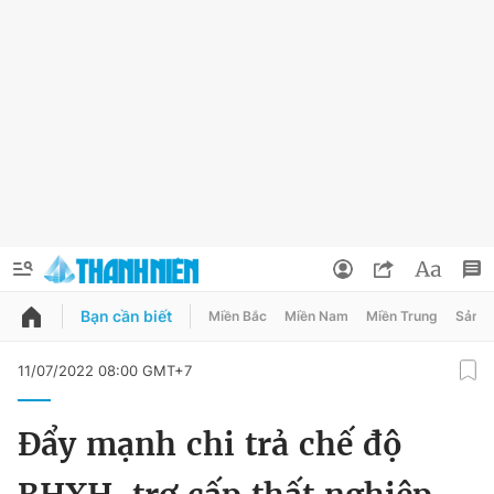
Bạn cần biết
Miền Bắc
Miền Nam
Miền Trung
Sản 
QUẢNG CÁO
ĐẶT BÁO
11/07/2022 08:00 GMT+7
Thông tin tài khoản
Đẩy mạnh chi trả chế độ
Đổi mật khẩu
Chuyên mục
Tin đã lưu