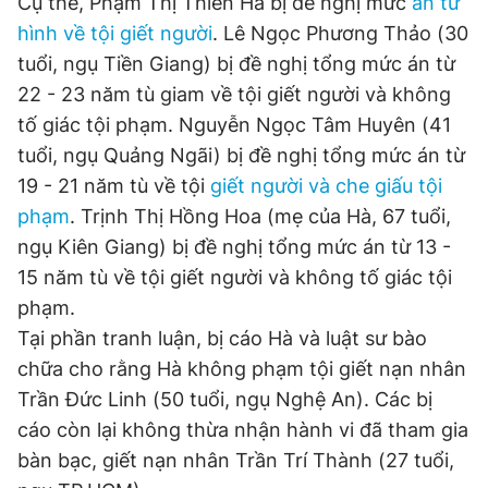
Cụ thể, Phạm Thị Thiên Hà bị đề nghị mức
án tử
© 2003-2026 Bản quyền thuộc về Báo Thanh Niên. Cấm sao
chép dưới mọi hình thức nếu không có sự chấp thuận bằng văn
hình về tội giết người
. Lê Ngọc Phương Thảo (30
bản. Phát triển bởi ePi Technologies, JSC.
tuổi, ngụ Tiền Giang) bị đề nghị tổng mức án từ
22 - 23 năm tù giam về tội giết người và không
tố giác tội phạm. Nguyễn Ngọc Tâm Huyên (41
tuổi, ngụ Quảng Ngãi) bị đề nghị tổng mức án từ
19 - 21 năm tù về tội
giết người và che giấu tội
phạm
. Trịnh Thị Hồng Hoa (mẹ của Hà, 67 tuổi,
ngụ Kiên Giang) bị đề nghị tổng mức án từ 13 -
15 năm tù về tội giết người và không tố giác tội
phạm.
Tại phần tranh luận, bị cáo Hà và luật sư bào
chữa cho rằng Hà không phạm tội giết nạn nhân
Trần Đức Linh (50 tuổi, ngụ Nghệ An). Các bị
cáo còn lại không thừa nhận hành vi đã tham gia
bàn bạc, giết nạn nhân Trần Trí Thành (27 tuổi,