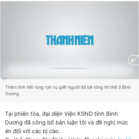
Đọc Thanh Niên trên điện thoại
Theo dõi báo trên
Hotline
Liên hệ quảng cáo
0906 645 777
0908 780 404
Current
0:02
/
Duration
2:43
Thêm tình tiết rùng rợn vụ giết người đổ bê tông thi thể ở Bình
Đặt báo
Quảng cáo
RSS
Tòa soạn
Chính sách bảo
Dương
Time
Tổng biên tập: Nguyễn Ngọc Toàn
Phó tổng biên tập thường trực: Hải Thành
Tại phiên tòa, đại diện Viện KSND tỉnh Bình
Phó tổng biên tập: Lâm Hiếu Dũng
Phó tổng biên tập: Trần Việt Hưng
Dương đã công bố bản luận tội và đề nghị mức
Tổng thư ký tòa soạn: Đức Trung
án đối với các bị cáo.
Giấy phép xuất bản số 110/GP - BTTTT cấp ngày 24.3.2020