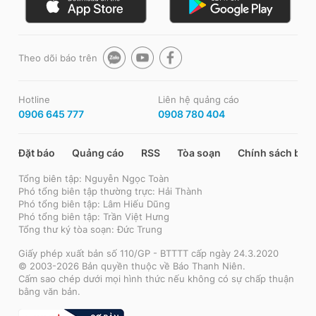
Theo dõi báo trên
Hotline
Liên hệ quảng cáo
0906 645 777
0908 780 404
Đặt báo
Quảng cáo
RSS
Tòa soạn
Chính sách bảo
Tổng biên tập: Nguyễn Ngọc Toàn
Phó tổng biên tập thường trực: Hải Thành
Phó tổng biên tập: Lâm Hiếu Dũng
Phó tổng biên tập: Trần Việt Hưng
Tổng thư ký tòa soạn: Đức Trung
Giấy phép xuất bản số 110/GP - BTTTT cấp ngày 24.3.2020
© 2003-2026 Bản quyền thuộc về Báo Thanh Niên.
Cấm sao chép dưới mọi hình thức nếu không có sự chấp thuận
bằng văn bản.