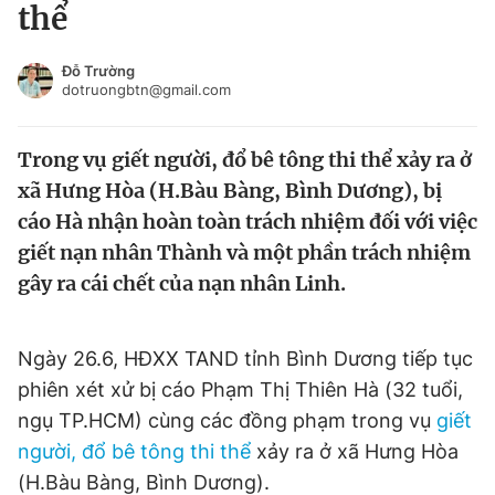
thể
Tin đã xem
Chào ngày mới
Tin 24h
Đỗ Trường
Đăng xuất
dotruongbtn@gmail.com
Tin thị trường
Tin 360
Trong vụ giết người, đổ bê tông thi thể xảy ra ở
Video
Magazine
xã Hưng Hòa (H.Bàu Bàng, Bình Dương), bị
cáo Hà nhận hoàn toàn trách nhiệm đối với việc
giết nạn nhân Thành và một phần trách nhiệm
Sản phẩm khác
gây ra cái chết của nạn nhân Linh.
Tiện ích
Bạn cần biết
Ngày 26.6, HĐXX TAND tỉnh Bình Dương tiếp tục
Thông tin tòa soạn
Liên hệ quảng cáo
phiên xét xử bị cáo Phạm Thị Thiên Hà (32 tuổi,
ngụ TP.HCM) cùng các đồng phạm trong vụ
giết
người, đổ bê tông thi thể
xảy ra ở xã Hưng Hòa
(H.Bàu Bàng, Bình Dương).