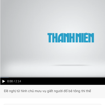
Current
0:00
/
Duration
2:14
Time
Đề nghị tử hình chủ mưu vụ giết người đổ bê tông thi thể