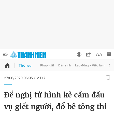
Thời sự
Pháp luật
Dân sinh
Lao động - Việc làm
Quy
QUẢNG CÁO
ĐẶT BÁO
27/06/2020 06:05 GMT+7
Thông tin tài khoản
Đề nghị tử hình kẻ cầm đầu
Đổi mật khẩu
Chuyên mục
vụ giết người, đổ bê tông thi
Tin đã lưu
Chuyên mục khác