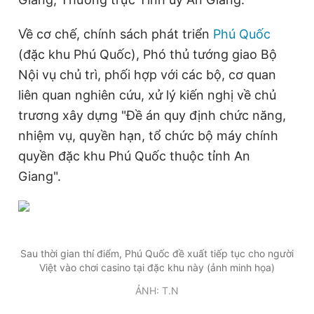
Đọc Thanh Niên trên điện thoại
Về cơ chế, chính sách phát triển
Phú Quốc
(đặc khu Phú Quốc), Phó thủ tướng giao Bộ
Nội vụ chủ trì, phối hợp với các bộ, cơ quan
liên quan nghiên cứu, xử lý kiến nghị về chủ
trương xây dựng "Đề án quy định chức năng,
Theo dõi báo trên
nhiệm vụ, quyền hạn, tổ chức bộ máy chính
quyền đặc khu Phú Quốc thuộc tỉnh An
Hotline
Liên hệ quảng cáo
0906 645 777
0908 780 404
Giang".
Đặt báo
Quảng cáo
RSS
Tòa soạn
Chính sách bảo
Tổng biên tập: Nguyễn Ngọc Toàn
Phó tổng biên tập thường trực: Hải Thành
Sau thời gian thí điểm, Phú Quốc đề xuất tiếp tục cho người
Phó tổng biên tập: Lâm Hiếu Dũng
Việt vào chơi casino tại đặc khu này (ảnh minh họa)
Phó tổng biên tập: Trần Việt Hưng
Tổng thư ký tòa soạn: Đức Trung
ẢNH: T.N
Giấy phép xuất bản số 110/GP - BTTTT cấp ngày 24.3.2020