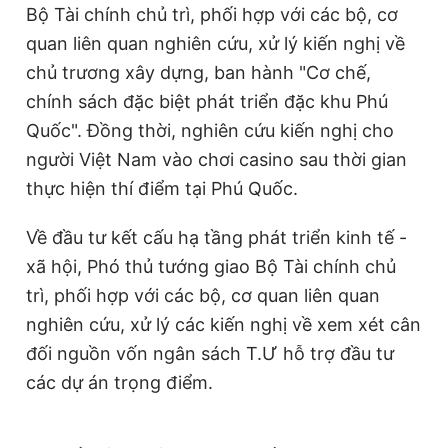
Bộ Tài chính chủ trì, phối hợp với các bộ, cơ
© 2003-2026 Bản quyền thuộc về Báo Thanh Niên. Cấm sao
chép dưới mọi hình thức nếu không có sự chấp thuận bằng văn
quan liên quan nghiên cứu, xử lý kiến nghị về
bản. Phát triển bởi ePi Technologies, JSC.
chủ trương xây dựng, ban hành "Cơ chế,
chính sách đặc biệt phát triển đặc khu Phú
Quốc". Đồng thời, nghiên cứu kiến nghị cho
người Việt Nam vào chơi casino sau thời gian
thực hiện thí điểm tại Phú Quốc.
Về đầu tư kết cấu hạ tầng phát triển kinh tế -
xã hội, Phó thủ tướng giao Bộ Tài chính chủ
trì, phối hợp với các bộ, cơ quan liên quan
nghiên cứu, xử lý các kiến nghị về xem xét cân
đối nguồn vốn ngân sách T.Ư hỗ trợ đầu tư
các dự án trọng điểm.