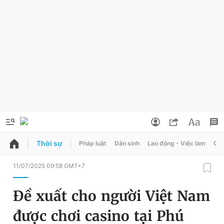
Thời sự
Pháp luật
Dân sinh
Lao động - Việc làm
Quy
QUẢNG CÁO
ĐẶT BÁO
11/07/2025 09:58 GMT+7
Thông tin tài khoản
Đề xuất cho người Việt Nam
Đổi mật khẩu
Chuyên mục
được chơi casino tại Phú
Tin đã lưu