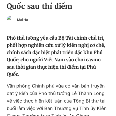
Quốc sau thí điểm
Chuyên mục khác
Tin đã xem
Chào ngày mới
Tin 24h
Mai Hà
Đăng xuất
Tin thị trường
Tin 360
Phó thủ tướng yêu cầu Bộ Tài chính chủ trì,
phối hợp nghiên cứu xử lý kiến nghị cơ chế,
Video
Magazine
chính sách đặc biệt phát triển đặc khu Phú
Quốc; cho người Việt Nam vào chơi casino
sau thời gian thực hiện thí điểm tại Phú
Sản phẩm khác
Quốc.
Tiện ích
Bạn cần biết
Văn phòng Chính phủ vừa có văn bản truyền
đạt ý kiến của Phó thủ tướng Lê Thành Long
Thông tin tòa soạn
Liên hệ quảng cáo
về việc thực hiện kết luận của Tổng Bí thư tại
buổi làm việc với Ban Thường vụ Tỉnh ủy Kiên
Giang, Thường trực Tỉnh ủy An Giang.