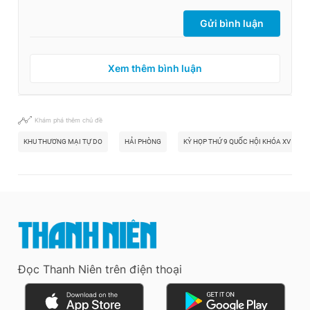
Gửi bình luận
Xem thêm bình luận
Khám phá thêm chủ đề
KHU THƯƠNG MẠI TỰ DO
HẢI PHÒNG
KỲ HỌP THỨ 9 QUỐC HỘI KHÓA XV
Đọc Thanh Niên trên điện thoại