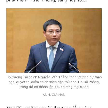
Đọc Thanh Niên trên điện thoại
Theo dõi báo trên
Hotline
Liên hệ quảng cáo
0906 645 777
0908 780 404
Bộ trưởng Tài chính Nguyễn Văn Thắng trình tờ trình dự thảo
Đặt báo
Quảng cáo
RSS
Tòa soạn
Chính sách bảo
nghị quyết thí điểm chính sách đặc thù cho TP.Hải Phòng,
trong đó có thành lập khu thương mại tự do
Tổng biên tập: Nguyễn Ngọc Toàn
Phó tổng biên tập thường trực: Hải Thành
ẢNH: GIA HÂN
Phó tổng biên tập: Lâm Hiếu Dũng
Phó tổng biên tập: Trần Việt Hưng
Tổng thư ký tòa soạn: Đức Trung