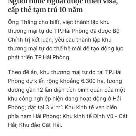
Người nước ngoài được miễn visa,
Giấy phép xuất bản số 110/GP - BTTTT cấp ngày 24.3.2020
cấp thẻ tạm trú 10 năm
© 2003-2026 Bản quyền thuộc về Báo Thanh Niên. Cấm sao
chép dưới mọi hình thức nếu không có sự chấp thuận bằng văn
Ông Thắng cho biết, việc thành lập khu
bản. Phát triển bởi ePi Technologies, JSC.
thương mại tự do TP.Hải Phòng đã được Bộ
Chính trị kết luận, yêu cầu thành lập khu
thương mại tự do thế hệ mới để tạo động lực
phát triển TP.Hải Phòng.
Theo đề án, khu thương mại tự do tại TP.Hải
Phòng dự kiến rộng khoảng 6.300 ha, tương
đương gần 12 lần diện tích bình quân của một
khu công nghiệp hiện đang hoạt động ở Hải
Phòng; đặt tại 3 vị trí: Khu kinh tế ven biển
phía nam Hải Phòng; Khu kinh tế Đình Vũ - Cát
Hải; Khu đảo Cát Hải.