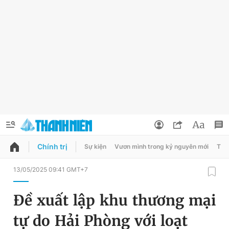
Chính trị
Sự kiện
Vươn mình trong kỷ nguyên mới
Thời
QUẢNG CÁO
ĐẶT BÁO
13/05/2025 09:41 GMT+7
Thông tin tài khoản
Đề xuất lập khu thương mại
Đổi mật khẩu
Chuyên mục
tự do Hải Phòng với loạt
Tin đã lưu