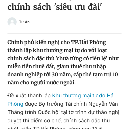
chính sách 'siêu ưu đãi'
Chuyên mục khác
Tin đã xem
Chào ngày mới
Tin 24h
Tư An
Đăng xuất
Tin thị trường
Tin 360
Chính phủ kiến nghị cho TP.Hải Phòng
thành lập khu thương mại tự do với loạt
Video
Magazine
chính sách đặc thù 'chưa từng có tiền lệ' như
miễn tiền thuê đất, giảm thuế thu nhập
doanh nghiệp tới 30 năm, cấp thẻ tạm trú 10
Sản phẩm khác
năm cho người nước ngoài.
Tiện ích
Bạn cần biết
Đề xuất thành lập
Khu thương mại tự do Hải
Phòng
được Bộ trưởng Tài chính Nguyễn Văn
Thông tin tòa soạn
Liên hệ quảng cáo
Thắng trình Quốc hội tại tờ trình dự thảo nghị
quyết thí điểm cơ chế, chính sách đặc thù
phát triển TP.Hải Phòng, sáng nay 13.5.