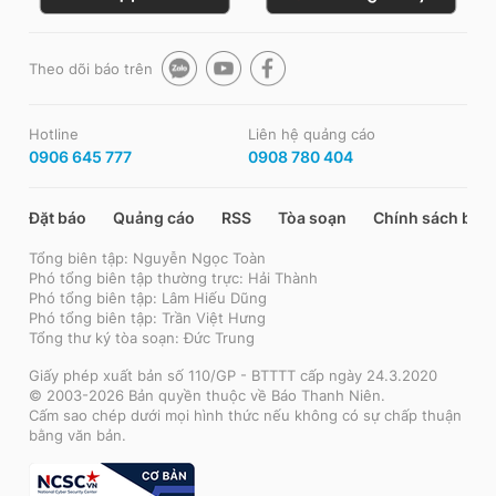
Theo dõi báo trên
Hotline
Liên hệ quảng cáo
0906 645 777
0908 780 404
Đặt báo
Quảng cáo
RSS
Tòa soạn
Chính sách bảo
Tổng biên tập: Nguyễn Ngọc Toàn
Phó tổng biên tập thường trực: Hải Thành
Phó tổng biên tập: Lâm Hiếu Dũng
Phó tổng biên tập: Trần Việt Hưng
Tổng thư ký tòa soạn: Đức Trung
Giấy phép xuất bản số 110/GP - BTTTT cấp ngày 24.3.2020
© 2003-2026 Bản quyền thuộc về Báo Thanh Niên.
Cấm sao chép dưới mọi hình thức nếu không có sự chấp thuận
bằng văn bản.