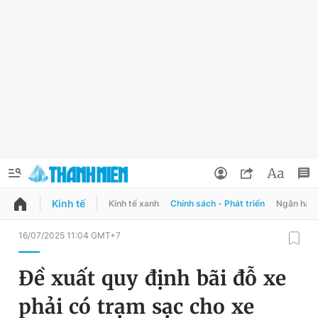
Kinh tế
Kinh tế xanh
Chính sách - Phát triển
Ngân hàn
QUẢNG CÁO
ĐẶT BÁO
16/07/2025 11:04 GMT+7
Thông tin tài khoản
Đề xuất quy định bãi đỗ xe
Đổi mật khẩu
Chuyên mục
phải có trạm sạc cho xe
Tin đã lưu