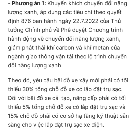
- Phương án 1:
Khuyến khích chuyển đổi năng
Giấy phép xuất bản số 110/GP - BTTTT cấp ngày 24.3.2020
lượng xanh, áp dụng các tiêu chí theo quyết
© 2003-2026 Bản quyền thuộc về Báo Thanh Niên. Cấm sao
chép dưới mọi hình thức nếu không có sự chấp thuận bằng văn
định 876 ban hành ngày 22.7.2022 của Thủ
bản. Phát triển bởi ePi Technologies, JSC.
tướng Chính phủ về Phê duyệt Chương trình
hành động về chuyển đổi năng lượng xanh,
giảm phát thải khí carbon và khí metan của
ngành giao thông vận tải theo lộ trình chuyển
đổi năng lượng xanh.
Theo đó, yêu cầu bãi đỗ xe xây mới phải có tối
thiểu 30% tổng chỗ đỗ xe có lắp đặt trụ sạc.
Đối với bãi đỗ xe cải tạo, nâng cấp phải có tối
thiểu 5% tổng chỗ đỗ xe có lắp đặt trụ sạc và
15% chỗ đỗ phải có cơ sở hạ tầng kỹ thuật sẵn
sàng cho việc lắp đặt trụ sạc xe điện.