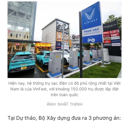
Đọc Thanh Niên trên điện thoại
Theo dõi báo trên
Hotline
Liên hệ quảng cáo
0906 645 777
0908 780 404
Hiện nay, hệ thống trụ sạc điện có độ phủ rộng nhất tại Việt
Nam là của VinFast, với khoảng 150.000 trụ được lắp đặt
Đặt báo
Quảng cáo
RSS
Tòa soạn
Chính sách bảo
trên toàn quốc
ẢNH: NHẬT THỊNH
Tổng biên tập: Nguyễn Ngọc Toàn
Phó tổng biên tập thường trực: Hải Thành
Phó tổng biên tập: Lâm Hiếu Dũng
Tại Dự thảo, Bộ Xây dựng đưa ra 3 phương án:
Phó tổng biên tập: Trần Việt Hưng
Tổng thư ký tòa soạn: Đức Trung