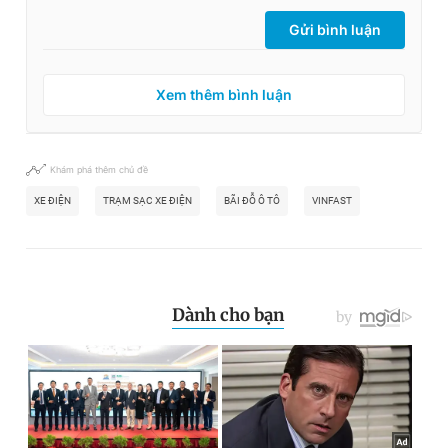
Gửi bình luận
Xem thêm bình luận
Khám phá thêm chủ đề
XE ĐIỆN
TRẠM SẠC XE ĐIỆN
BÃI ĐỖ Ô TÔ
VINFAST