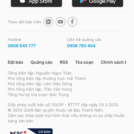
Theo dõi báo trên
Hotline
Liên hệ quảng cáo
0906 645 777
0908 780 404
Đặt báo
Quảng cáo
RSS
Tòa soạn
Chính sách bảo
Tổng biên tập: Nguyễn Ngọc Toàn
Phó tổng biên tập thường trực: Hải Thành
Phó tổng biên tập: Lâm Hiếu Dũng
Phó tổng biên tập: Trần Việt Hưng
Tổng thư ký tòa soạn: Đức Trung
Giấy phép xuất bản số 110/GP - BTTTT cấp ngày 24.3.2020
© 2003-2026 Bản quyền thuộc về Báo Thanh Niên.
Cấm sao chép dưới mọi hình thức nếu không có sự chấp thuận
bằng văn bản.