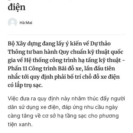
điện
Chuyên mục khác
Tin đã xem
Chào ngày mới
Tin 24h
Hà Mai
Đăng xuất
Tin thị trường
Tin 360
Bộ Xây dựng đang lấy ý kiến về Dự thảo
Thông tư ban hành Quy chuẩn kỹ thuật quốc
Video
Magazine
gia về Hệ thống công trình hạ tầng kỹ thuật -
Phần 11 Công trình Bãi đỗ xe, lần đầu tiên
nhắc tới quy định phải bố trí chỗ đỗ xe điện
Sản phẩm khác
có lắp trụ sạc.
Tiện ích
Bạn cần biết
Việc đưa ra quy định này nhằm thúc đẩy người
dân sử dụng xe điện, đáp ứng nhu cầu ngày
Thông tin tòa soạn
Liên hệ quảng cáo
càng tăng về cơ sở hạ tầng sạc cho phương
tiện xanh.