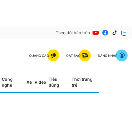
Theo dõi báo trên
QUẢNG CÁO
ĐẶT BÁO
ĐĂNG NHẬP
Công
Tiêu
Thời trang
Xe
Video
nghệ
dùng
trẻ