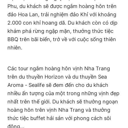
Phu, du khách sẽ được ngắm hoàng hôn trên
Giấy phép xuất bản số 110/GP - BTTTT cấp ngày 24.3.2020
© 2003-2026 Bản quyền thuộc về Báo Thanh Niên. Cấm sao
đảo Hoa Lan, trải nghiệm đảo Khỉ với khoảng
chép dưới mọi hình thức nếu không có sự chấp thuận bằng văn
bản. Phát triển bởi ePi Technologies, JSC.
2.000 con khỉ hoang dã. Du khách còn có dịp
khám phá rừng ngập mặn, thưởng thức tiệc
BBQ trên bãi biển, trở về với cuộc sống thiên
nhiên.
Các tour ngắm hoàng hôn vịnh Nha Trang
trên du thuyền Horizon và du thuyền Sea
Aroma - Sealife sẽ đem đến cho du khách
nhiều ấn tượng của một trong những vịnh đẹp
nhất trên thế giới. Du khách sẽ thưởng ngoạn
hoàng hôn trên vịnh Nha Trang và thưởng
thức tiệc buffet hải sản với phong cách sôi
động...