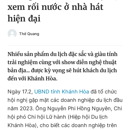
xem rối nước ở nhà hát
Chuyên mục khác
Tin đã xem
hiện đại
Chào ngày mới
Tin 24h
Đăng xuất
Thế Quang
Tin thị trường
Tin 360
Nhiều sản phẩm du lịch đặc sắc và giàu tính
Video
Magazine
trải nghiệm cùng với show diễn nghệ thuật
bản địa... được kỳ vọng sẽ hút khách du lịch
Sản phẩm khác
đến với Khánh Hòa.
Tiện ích
Bạn cần biết
Ngày 17.2,
UBND tỉnh Khánh Hòa
đã tổ chức
hội nghị gặp mặt các doanh nghiệp du lịch đầu
Thông tin tòa soạn
Liên hệ quảng cáo
năm 2023. Ông Nguyễn Phi Hồng Nguyên, Chi
hội phó Chi hội Lữ hành (Hiệp hội Du lịch
Khánh Hòa), cho biết các doanh nghiệp trên