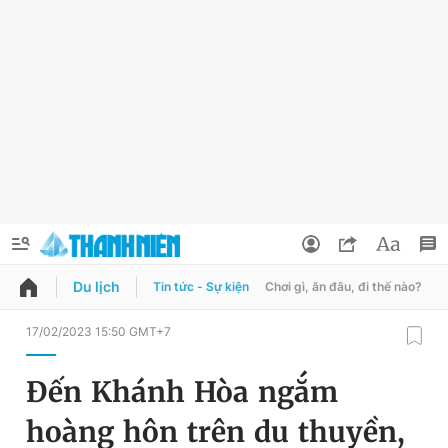
Du lịch
Tin tức - Sự kiện
Chơi gì, ăn đâu, đi thế nào?
B
QUẢNG CÁO
ĐẶT BÁO
17/02/2023 15:50 GMT+7
Thông tin tài khoản
Đến Khánh Hòa ngắm
Đổi mật khẩu
Chuyên mục
hoàng hôn trên du thuyền,
Tin đã lưu