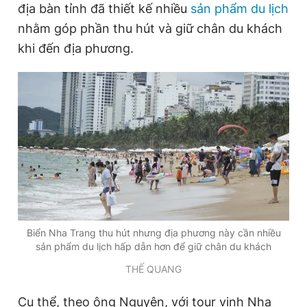
địa bàn tỉnh đã thiết kế nhiều
sản phẩm du lịch
nhằm góp phần thu hút và giữ chân du khách
khi đến địa phương.
Đọc Thanh Niên trên điện thoại
Theo dõi báo trên
Hotline
Liên hệ quảng cáo
0906 645 777
0908 780 404
Đặt báo
Quảng cáo
RSS
Tòa soạn
Chính sách bảo
Biển Nha Trang thu hút nhưng địa phương này cần nhiều
sản phẩm du lịch hấp dẫn hơn để giữ chân du khách
Tổng biên tập: Nguyễn Ngọc Toàn
Phó tổng biên tập thường trực: Hải Thành
THẾ QUANG
Phó tổng biên tập: Lâm Hiếu Dũng
Phó tổng biên tập: Trần Việt Hưng
Tổng thư ký tòa soạn: Đức Trung
Cụ thể, theo ông Nguyên, với tour vịnh Nha