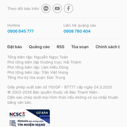
Theo dõi báo trên
Hotline
Liên hệ quảng cáo
0906 645 777
0908 780 404
Đặt báo
Quảng cáo
RSS
Tòa soạn
Chính sách bảo
Tổng biên tập: Nguyễn Ngọc Toàn
Phó tổng biên tập thường trực: Hải Thành
Phó tổng biên tập: Lâm Hiếu Dũng
Phó tổng biên tập: Trần Việt Hưng
Tổng thư ký tòa soạn: Đức Trung
Giấy phép xuất bản số 110/GP - BTTTT cấp ngày 24.3.2020
© 2003-2026 Bản quyền thuộc về Báo Thanh Niên.
Cấm sao chép dưới mọi hình thức nếu không có sự chấp thuận
bằng văn bản.