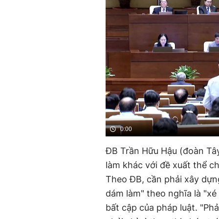
0:00
ĐB Trần Hữu Hậu (đoàn Tây
làm khác với đề xuất thể c
Theo ĐB, cần phải xây dựn
dám làm" theo nghĩa là "xé
bất cập của pháp luật. "Ph