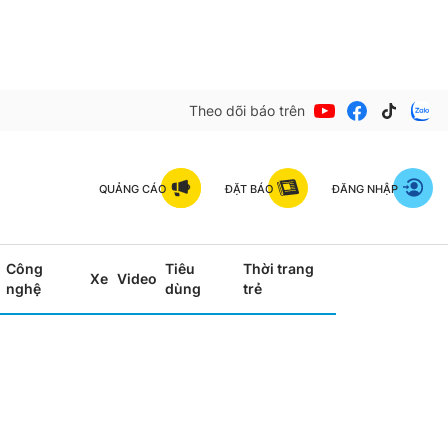
Theo dõi báo trên
QUẢNG CÁO
ĐẶT BÁO
ĐĂNG NHẬP
Công
Tiêu
Thời trang
Xe
Video
nghệ
dùng
trẻ