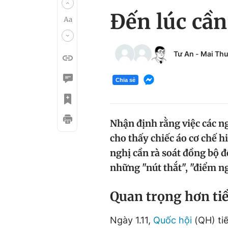
Đến lúc cần
Tư An
-
Mai Th
Chia sẻ
Nhận định rằng việc các ng
cho thấy chiếc áo cơ chế hi
nghị cần rà soát đồng bộ đ
những "nút thắt", "điểm n
Quan trọng hơn tiề
Ngày 1.11,
Quốc hội
(QH) tiế