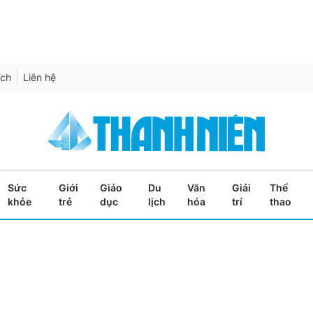
ích
Liên hệ
Sức
Giới
Giáo
Du
Văn
Giải
Thể
khỏe
trẻ
dục
lịch
hóa
trí
thao