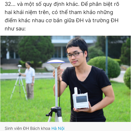
32... và một số quy định khác. Để phân biệt rõ
hai khái niệm trên, có thể tham khảo những
điểm khác nhau cơ bản giữa ĐH và trường ĐH
Đọc Thanh Niên trên điện thoại
như sau:
Theo dõi báo trên
Hotline
Liên hệ quảng cáo
0906 645 777
0908 780 404
Đặt báo
Quảng cáo
RSS
Tòa soạn
Chính sách bảo
Tổng biên tập: Nguyễn Ngọc Toàn
Phó tổng biên tập thường trực: Hải Thành
Phó tổng biên tập: Lâm Hiếu Dũng
Phó tổng biên tập: Trần Việt Hưng
Tổng thư ký tòa soạn: Đức Trung
Sinh viên ĐH Bách khoa
Hà Nội