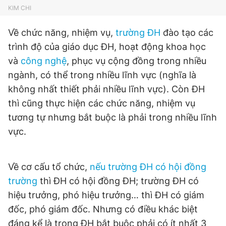
KIM CHI
Giấy phép xuất bản số 110/GP - BTTTT cấp ngày 24.3.2020
© 2003-2026 Bản quyền thuộc về Báo Thanh Niên. Cấm sao
chép dưới mọi hình thức nếu không có sự chấp thuận bằng văn
Về chức năng, nhiệm vụ,
trường ĐH
đào tạo các
bản. Phát triển bởi ePi Technologies, JSC.
trình độ của giáo dục ĐH, hoạt động khoa học
và
công nghệ
, phục vụ cộng đồng trong nhiều
ngành, có thể trong nhiều lĩnh vực (nghĩa là
không nhất thiết phải nhiều lĩnh vực). Còn ĐH
thì cũng thực hiện các chức năng, nhiệm vụ
tương tự nhưng bắt buộc là phải trong nhiều lĩnh
vực.
Về cơ cấu tổ chức,
nếu trường ĐH có hội đồng
trường
thì ĐH có hội đồng ĐH; trường ĐH có
hiệu trưởng, phó hiệu trưởng… thì ĐH có giám
đốc, phó giám đốc. Nhưng có điều khác biệt
đáng kể là trong ĐH bắt buộc phải có ít nhất 3