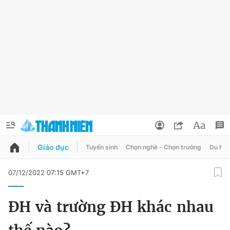
Giáo dục
Tuyển sinh
Chọn nghề - Chọn trường
Du học
QUẢNG CÁO
ĐẶT BÁO
07/12/2022 07:15 GMT+7
Thông tin tài khoản
ĐH và trường ĐH khác nhau
Đổi mật khẩu
Chuyên mục
Tin đã lưu