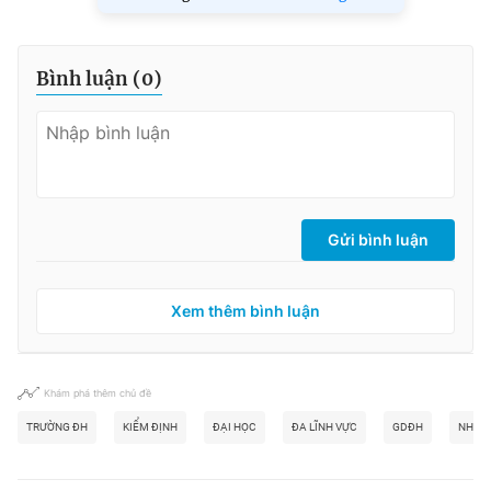
Bình luận (
0
)
Gửi bình luận
Xem thêm bình luận
Khám phá thêm chủ đề
TRƯỜNG ĐH
KIỂM ĐỊNH
ĐẠI HỌC
ĐA LĨNH VỰC
GDĐH
NHIỆM