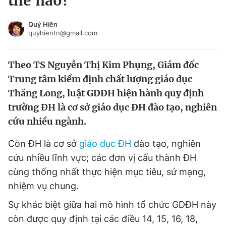
thế nào?
Chuyên mục khác
Tin đã xem
Quý Hiên
quyhientn@gmail.com
Chào ngày mới
Tin 24h
Đăng xuất
Theo TS Nguyễn Thị Kim Phụng, Giám đốc
Tin thị trường
Tin 360
Trung tâm kiểm định chất lượng giáo dục
Thăng Long, luật GDĐH hiện hành quy định
Video
Magazine
trường ĐH là cơ sở giáo dục ĐH đào tạo, nghiên
cứu nhiều ngành.
Sản phẩm khác
Còn ĐH là cơ sở
giáo dục ĐH
đào tạo, nghiên
Tiện ích
Bạn cần biết
cứu nhiều lĩnh vực; các đơn vị cấu thành ĐH
cùng thống nhất thực hiện mục tiêu, sứ mạng,
Thông tin tòa soạn
Liên hệ quảng cáo
nhiệm vụ chung.
Sự khác biệt giữa hai mô hình tổ chức GDĐH này
còn được quy định tại các điều 14, 15, 16, 18,