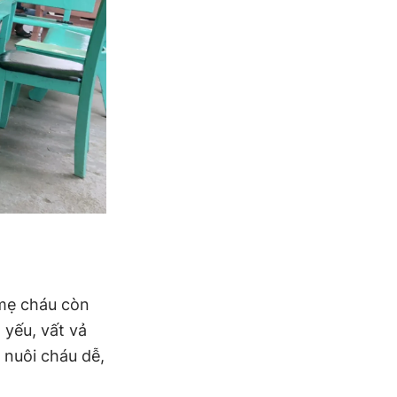
 mẹ cháu còn
 yếu, vất vả
nuôi cháu dễ,