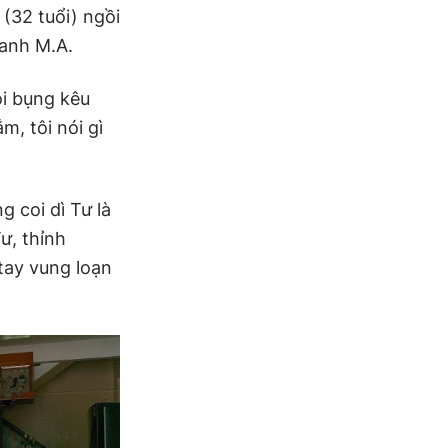
(32 tuổi) ngồi
 anh M.A.
ói bụng kêu
m, tôi nói gì
 coi dì Tư là
ư, thỉnh
tay vung loạn