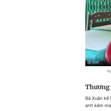
0:00
Ng
Thương 
Bà Xuân kể l
anh kém may