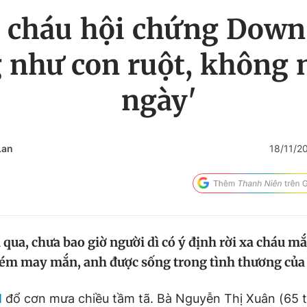
i cháu hội chứng Down
 như con ruột, không 
ngày'
Lan
18/11/2
 qua, chưa bao giờ người dì có ý định rời xa cháu m
m may mắn, anh được sống trong tình thương của d
M
đổ cơn mưa chiều tầm tã. Bà Nguyễn Thị Xuân (65 tu