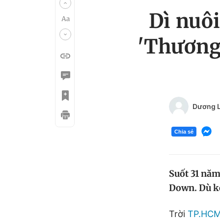
Dì nuô
'Thương
Dương 
Chia sẻ
Suốt 31 năm
Down. Dù ké
Trời
TP.HC