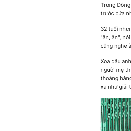
Trưng Đông,
trước cửa n
32 tuổi nhưn
"ăn, ăn", nó
cũng nghe à
Xoa đầu anh
người mẹ th
thoảng hàng
xạ như giải 