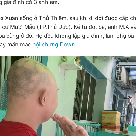
g gia đình có 3 anh em.
bà Xuân sống ở Thủ Thiêm, sau khi di dời được cấp c
 cư Mười Mẫu (TP.Thủ Đức). Kể từ đó, bà, anh M.A v
bà cùng ở đó. Họ đều không lập gia đình, làm phụ bà
may mắn mắc
hội chứng Down
.