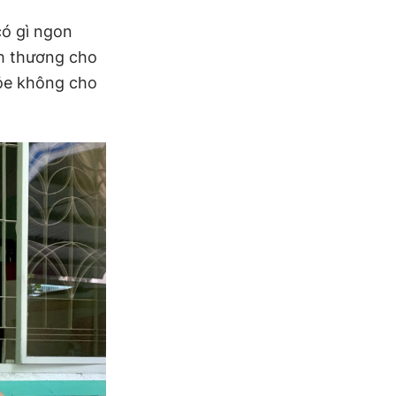
có gì ngon
nh thương cho
ỏe không cho