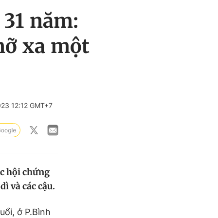
 31 năm:
nỡ xa một
023 12:12 GMT+7
ắc hội chứng
ì và các cậu.
ổi, ở P.Bình