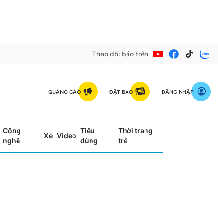
Theo dõi báo trên
QUẢNG CÁO
ĐẶT BÁO
ĐĂNG NHẬP
Công
Tiêu
Thời trang
Xe
Video
nghệ
dùng
trẻ