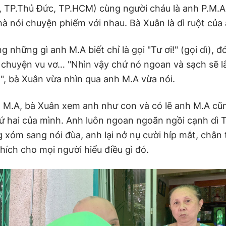
 TP.Thủ Đức, TP.HCM) cùng người cháu là anh P.M.A 
hà nói chuyện phiếm với nhau. Bà Xuân là dì ruột của
g những gì anh M.A biết chỉ là gọi "Tư ơi!" (gọi dì), đ
i chuyện vu vơ… "Nhìn vậy chứ nó ngoan và sạch sẽ lắ
", bà Xuân vừa nhìn qua anh M.A vừa nói.
 M.A, bà Xuân xem anh như con và có lẽ anh M.A cũng
ứ hai của mình. Anh luôn ngoan ngoãn ngồi cạnh dì T
 xóm sang nói đùa, anh lại nở nụ cười híp mắt, chân 
thích cho mọi người hiểu điều gì đó.