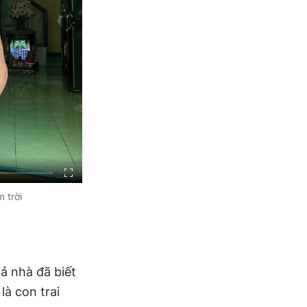
 trời
cả nhà đã biết
à con trai