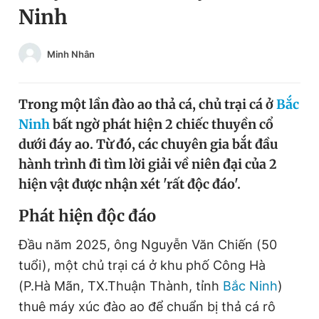
Ninh
Chuyên mục khác
Tin đã xem
Chào ngày mới
Tin 24h
Minh Nhân
Đăng xuất
Tin thị trường
Tin 360
Trong một lần đào ao thả cá, chủ trại cá ở
Bắc
Ninh
bất ngờ phát hiện 2 chiếc thuyền cổ
Video
Magazine
dưới đáy ao. Từ đó, các chuyên gia bắt đầu
hành trình đi tìm lời giải về niên đại của 2
hiện vật được nhận xét 'rất độc đáo'.
Sản phẩm khác
Phát hiện độc đáo
Tiện ích
Bạn cần biết
Đầu năm 2025, ông Nguyễn Văn Chiến (50
Thông tin tòa soạn
Liên hệ quảng cáo
tuổi), một chủ trại cá ở khu phố Công Hà
(P.Hà Mãn, TX.Thuận Thành, tỉnh
Bắc Ninh
)
thuê máy xúc đào ao để chuẩn bị thả cá rô