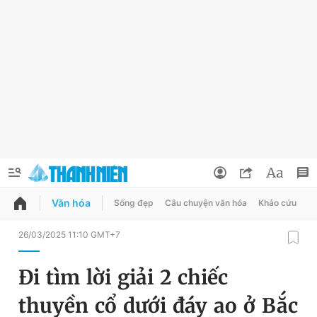
Văn hóa
Sống đẹp
Câu chuyện văn hóa
Khảo cứu
X
QUẢNG CÁO
ĐẶT BÁO
26/03/2025 11:10 GMT+7
Thông tin tài khoản
Đi tìm lời giải 2 chiếc
Đổi mật khẩu
Chuyên mục
thuyền cổ dưới đáy ao ở Bắc
Tin đã lưu