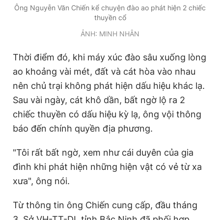
Ông Nguyễn Văn Chiến kể chuyện đào ao phát hiện 2 chiếc
Giấy phép xuất bản số 110/GP - BTTTT cấp ngày 24.3.2020
thuyền cổ
© 2003-2026 Bản quyền thuộc về Báo Thanh Niên. Cấm sao
chép dưới mọi hình thức nếu không có sự chấp thuận bằng văn
ẢNH: MINH NHÂN
bản. Phát triển bởi ePi Technologies, JSC.
Thời điểm đó, khi máy xúc đào sâu xuống lòng
ao khoảng vài mét, đất và cát hòa vào nhau
nên chủ trại không phát hiện dấu hiệu khác lạ.
Sau vài ngày, cát khô dần, bất ngờ lộ ra 2
chiếc thuyền có dấu hiệu kỳ lạ, ông vội thông
báo đến chính quyền địa phương.
"Tôi rất bất ngờ, xem như cái duyên của gia
đình khi phát hiện những hiện vật có vẻ từ xa
xưa", ông nói.
Từ thông tin ông Chiến cung cấp, đầu tháng
3, Sở VH-TT-DL tỉnh Bắc Ninh đã phối hợp