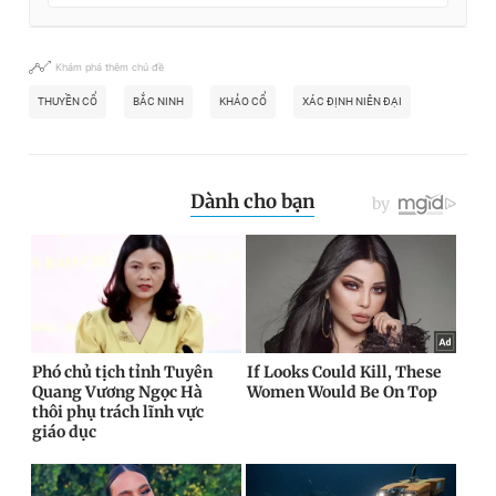
Khám phá thêm chủ đề
THUYỀN CỔ
BẮC NINH
KHẢO CỔ
XÁC ĐỊNH NIÊN ĐẠI