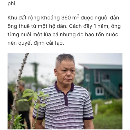
phi.
2
Khu đất rộng khoảng 360 m
được người đàn
Đọc Thanh Niên trên điện thoại
ông thuê từ một hộ dân. Cách đây 1 năm, ông
từng nuôi một lứa cá nhưng do hao tốn nước
nên quyết định cải tạo.
Theo dõi báo trên
Hotline
Liên hệ quảng cáo
0906 645 777
0908 780 404
Đặt báo
Quảng cáo
RSS
Tòa soạn
Chính sách bảo
Tổng biên tập: Nguyễn Ngọc Toàn
Phó tổng biên tập thường trực: Hải Thành
Phó tổng biên tập: Lâm Hiếu Dũng
Phó tổng biên tập: Trần Việt Hưng
Tổng thư ký tòa soạn: Đức Trung