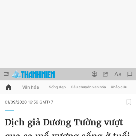
Văn hóa
Sống đẹp
Câu chuyện văn hóa
Khảo cứu
X
QUẢNG CÁO
ĐẶT BÁO
01/09/2020 16:59 GMT+7
Thông tin tài khoản
Dịch giả Dương Tường vượt
Đổi mật khẩu
Chuyên mục
Tin đã lưu