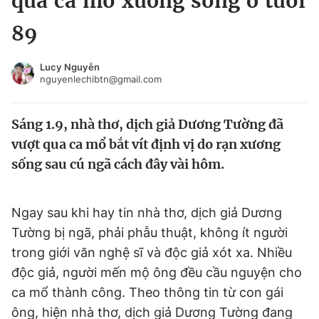
qua ca mổ xương sống ở tuổi
Chuyên mục khác
89
Tin đã xem
Chào ngày mới
Tin 24h
Lucy Nguyễn
Đăng xuất
nguyenlechibtn@gmail.com
Tin thị trường
Tin 360
Sáng 1.9, nhà thơ, dịch giả Dương Tường đã
Video
Magazine
vượt qua ca mổ bắt vít định vị do rạn xương
sống sau cú ngã cách đây vài hôm.
Sản phẩm khác
Ngay sau khi hay tin nhà thơ, dịch giả Dương
Tiện ích
Bạn cần biết
Tường bị ngã, phải phẫu thuật, không ít người
trong giới văn nghệ sĩ và độc giả xót xa. Nhiều
Thông tin tòa soạn
Liên hệ quảng cáo
độc giả, người mến mộ ông đều cầu nguyện cho
ca mổ thành công. Theo thông tin từ con gái
ông, hiện nhà thơ, dịch giả Dương Tường đang