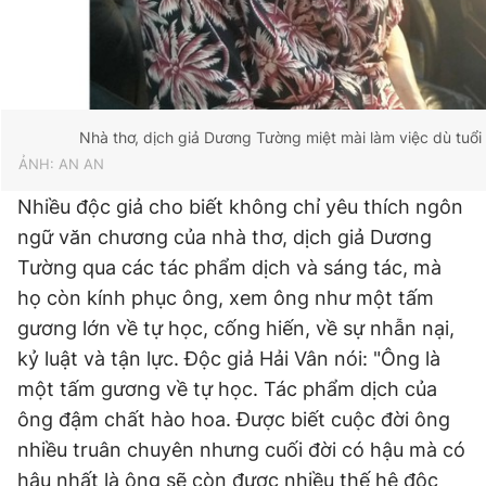
Giấy phép xuất bản số 110/GP - BTTTT cấp ngày 24.3.2020
© 2003-2026 Bản quyền thuộc về Báo Thanh Niên. Cấm sao
chép dưới mọi hình thức nếu không có sự chấp thuận bằng văn
bản. Phát triển bởi ePi Technologies, JSC.
Nhà thơ, dịch giả Dương Tường miệt mài làm việc dù tuổi 
ẢNH: AN AN
Nhiều độc giả cho biết không chỉ yêu thích ngôn
ngữ văn chương của nhà thơ, dịch giả Dương
Tường qua các tác phẩm dịch và sáng tác, mà
họ còn kính phục ông, xem ông như một tấm
gương lớn về tự học, cống hiến, về sự nhẫn nại,
kỷ luật và tận lực. Độc giả Hải Vân nói: "Ông là
một tấm gương về tự học. Tác phẩm dịch của
ông đậm chất hào hoa. Được biết cuộc đời ông
nhiều truân chuyên nhưng cuối đời có hậu mà có
hậu nhất là ông sẽ còn được nhiều thế hệ độc