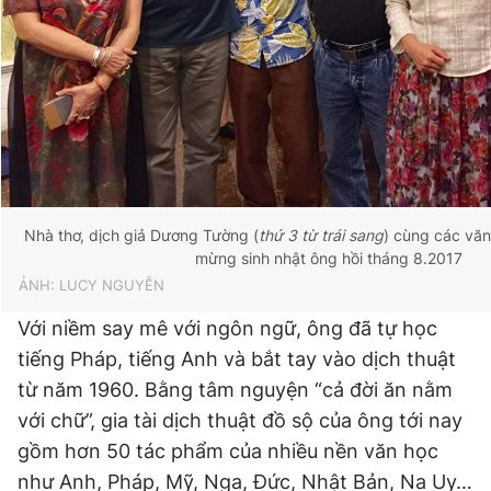
Nhà thơ, dịch giả Dương Tường (
thứ 3 từ trái sang
) cùng các văn
mừng sinh nhật ông hồi tháng 8.2017
ẢNH: LUCY NGUYỄN
Với niềm say mê với ngôn ngữ, ông đã tự học
tiếng Pháp, tiếng Anh và bắt tay vào dịch thuật
từ năm 1960. Bằng tâm nguyện “cả đời ăn nằm
với chữ”, gia tài dịch thuật đồ sộ của ông tới nay
gồm hơn 50 tác phẩm của nhiều nền văn học
như Anh, Pháp, Mỹ, Nga, Đức, Nhật Bản, Na Uy…