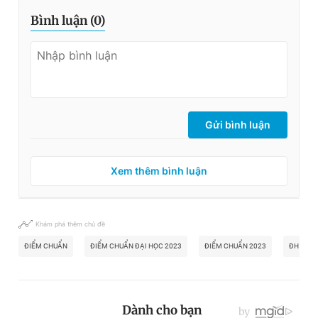
Bình luận (
0
)
Gửi bình luận
Xem thêm bình luận
Khám phá thêm chủ đề
ĐIỂM CHUẨN
ĐIỂM CHUẨN ĐẠI HỌC 2023
ĐIỂM CHUẨN 2023
ĐH NÔNG