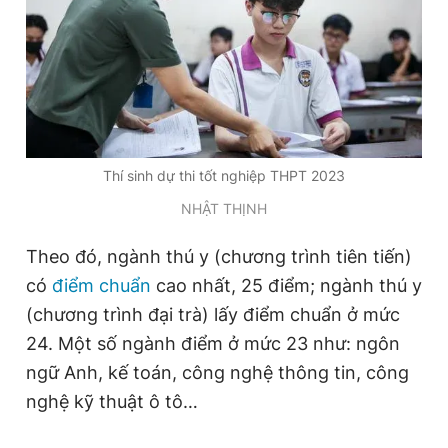
Đọc Thanh Niên trên điện thoại
Thí sinh dự thi tốt nghiệp THPT 2023
Theo dõi báo trên
NHẬT THỊNH
Hotline
Liên hệ quảng cáo
Theo đó, ngành thú y (chương trình tiên tiến)
0906 645 777
0908 780 404
có
điểm chuẩn
cao nhất, 25 điểm; ngành thú y
(chương trình đại trà) lấy điểm chuẩn ở mức
Đặt báo
Quảng cáo
RSS
Tòa soạn
Chính sách bảo
24. Một số ngành điểm ở mức 23 như: ngôn
Tổng biên tập: Nguyễn Ngọc Toàn
ngữ Anh, kế toán, công nghệ thông tin, công
Phó tổng biên tập thường trực: Hải Thành
Phó tổng biên tập: Lâm Hiếu Dũng
nghệ kỹ thuật ô tô…
Phó tổng biên tập: Trần Việt Hưng
Tổng thư ký tòa soạn: Đức Trung