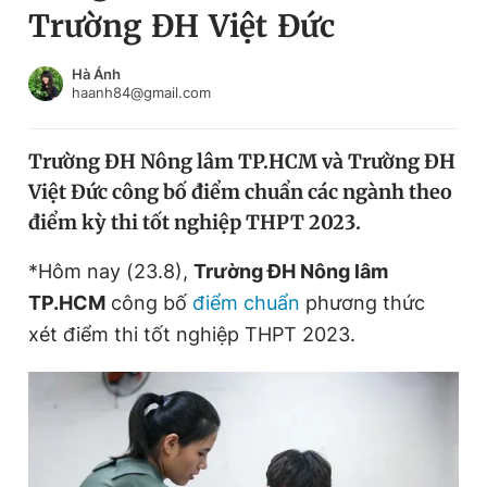
Trường ĐH Việt Đức
Chuyên mục khác
Tin đã xem
Chào ngày mới
Tin 24h
Hà Ánh
haanh84@gmail.com
Đăng xuất
Tin thị trường
Tin 360
Trường ĐH Nông lâm TP.HCM và Trường ĐH
Việt Đức công bố điểm chuẩn các ngành theo
Video
Magazine
điểm kỳ thi tốt nghiệp THPT 2023.
*Hôm nay (23.8),
Trường ĐH Nông lâm
Sản phẩm khác
TP.HCM
công bố
điểm chuẩn
phương thức
Tiện ích
Bạn cần biết
xét điểm thi tốt nghiệp THPT 2023.
Thông tin tòa soạn
Liên hệ quảng cáo