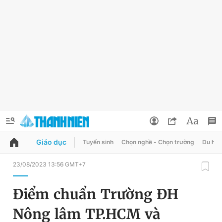
Giáo dục
Tuyển sinh
Chọn nghề - Chọn trường
Du học
QUẢNG CÁO
ĐẶT BÁO
23/08/2023 13:56 GMT+7
Thông tin tài khoản
Điểm chuẩn Trường ĐH
Đổi mật khẩu
Chuyên mục
Nông lâm TP.HCM và
Tin đã lưu