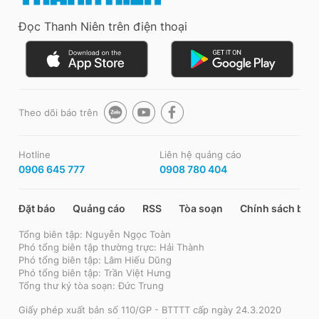
Đọc Thanh Niên trên điện thoại
Theo dõi báo trên
Hotline
Liên hệ quảng cáo
0906 645 777
0908 780 404
Đặt báo
Quảng cáo
RSS
Tòa soạn
Chính sách bảo
Tổng biên tập: Nguyễn Ngọc Toàn
Phó tổng biên tập thường trực: Hải Thành
Phó tổng biên tập: Lâm Hiếu Dũng
Phó tổng biên tập: Trần Việt Hưng
Tổng thư ký tòa soạn: Đức Trung
Giấy phép xuất bản số 110/GP - BTTTT cấp ngày 24.3.2020