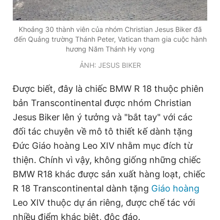
Giấy phép xuất bản số 110/GP - BTTTT cấp ngày 24.3.2020
© 2003-2026 Bản quyền thuộc về Báo Thanh Niên. Cấm sao
chép dưới mọi hình thức nếu không có sự chấp thuận bằng văn
Khoảng 30 thành viên của nhóm Christian Jesus Biker đã
bản. Phát triển bởi ePi Technologies, JSC.
đến Quảng trường Thánh Peter, Vatican tham gia cuộc hành
hương Năm Thánh Hy vọng
ẢNH: JESUS BIKER
Được biết, đây là chiếc BMW R 18 thuộc phiên
bản Transcontinental được nhóm Christian
Jesus Biker lên ý tưởng và "bắt tay" với các
đối tác chuyên về mô tô thiết kế dành tặng
Đức Giáo hoàng Leo XIV nhằm mục đích từ
thiện. Chính vì vậy, không giống những chiếc
BMW R18 khác được sản xuất hàng loạt, chiếc
R 18 Transcontinental dành tặng
Giáo hoàng
Leo XIV thuộc dự án riêng, được chế tác với
nhiều điểm khác biệt, độc đáo.