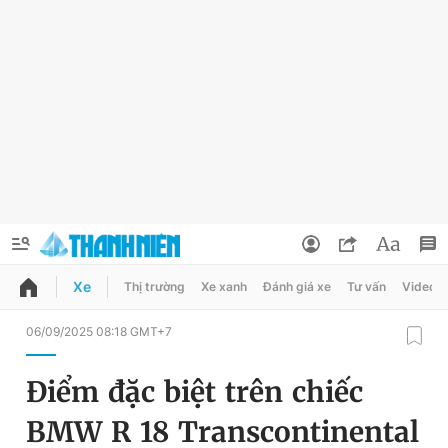
Xe
Thị trường
Xe xanh
Đánh giá xe
Tư vấn
Video
QUẢNG CÁO
ĐẶT BÁO
06/09/2025 08:18 GMT+7
Thông tin tài khoản
Điểm đặc biệt trên chiếc
Đổi mật khẩu
Chuyên mục
BMW R 18 Transcontinental
Tin đã lưu