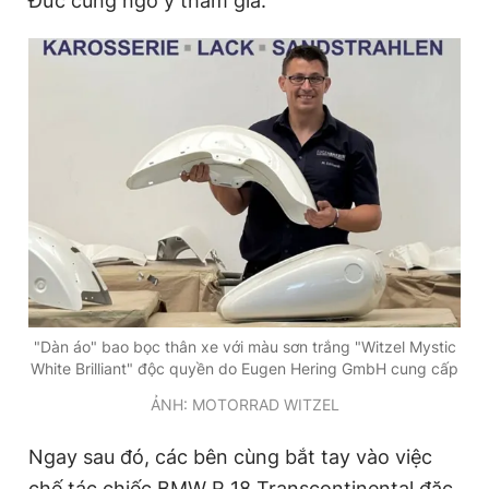
Đức cũng ngỏ ý tham gia.
"Dàn áo" bao bọc thân xe với màu sơn trắng "Witzel Mystic
White Brilliant" độc quyền do Eugen Hering GmbH cung cấp
ẢNH: MOTORRAD WITZEL
Ngay sau đó, các bên cùng bắt tay vào việc
chế tác chiếc BMW R 18 Transcontinental đặc