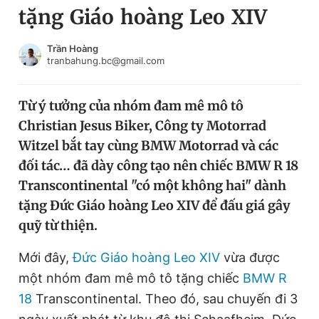
tặng Giáo hoàng Leo XIV
Chuyên mục khác
Tin đã xem
Chào ngày mới
Tin 24h
Trần Hoàng
tranbahung.bc@gmail.com
Đăng xuất
Tin thị trường
Tin 360
Từ ý tưởng của nhóm đam mê mô tô
Christian Jesus Biker, Công ty Motorrad
Video
Magazine
Witzel bắt tay cùng BMW Motorrad và các
đối tác… đã dày công tạo nên chiếc BMW R 18
Transcontinental "có một không hai" dành
Sản phẩm khác
tặng Đức Giáo hoàng Leo XIV để đấu giá gây
Tiện ích
Bạn cần biết
quỹ từ thiện.
Mới đây,
Đức Giáo hoàng Leo XIV
vừa được
Thông tin tòa soạn
Liên hệ quảng cáo
một nhóm đam mê mô tô tặng chiếc
BMW R
18
Transcontinental. Theo đó, sau chuyến đi 3