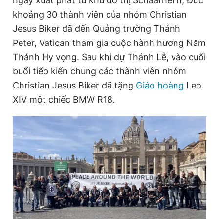
ngày xuất phát từ khu đô thị Schaafheim, Đức
khoảng 30 thành viên của nhóm Christian
Jesus Biker đã đến Quảng trường Thánh
Đọc Thanh Niên trên điện thoại
Peter, Vatican tham gia cuộc hành hương Năm
Thánh Hy vọng. Sau khi dự Thánh Lễ, vào cuối
buổi tiếp kiến chung các thành viên nhóm
Christian Jesus Biker đã tặng
Giáo hoàng
Leo
Theo dõi báo trên
XIV một chiếc BMW R18.
Hotline
Liên hệ quảng cáo
0906 645 777
0908 780 404
Đặt báo
Quảng cáo
RSS
Tòa soạn
Chính sách bảo
Tổng biên tập: Nguyễn Ngọc Toàn
Phó tổng biên tập thường trực: Hải Thành
Phó tổng biên tập: Lâm Hiếu Dũng
Phó tổng biên tập: Trần Việt Hưng
Tổng thư ký tòa soạn: Đức Trung