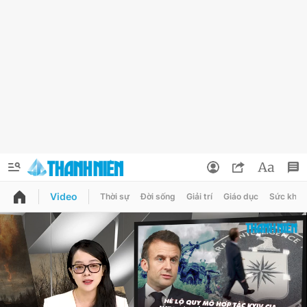
Video
Thời sự
Đời sống
Giải trí
Giáo dục
Sức khỏe
QUẢNG CÁO
ĐẶT BÁO
Thông tin tài khoản
Đổi mật khẩu
Chuyên mục
Tin đã lưu