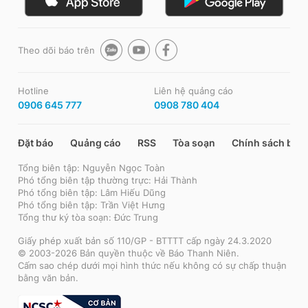
Theo dõi báo trên
Hotline
Liên hệ quảng cáo
0906 645 777
0908 780 404
Đặt báo
Quảng cáo
RSS
Tòa soạn
Chính sách bảo
Tổng biên tập: Nguyễn Ngọc Toàn
Phó tổng biên tập thường trực: Hải Thành
Phó tổng biên tập: Lâm Hiếu Dũng
Phó tổng biên tập: Trần Việt Hưng
Tổng thư ký tòa soạn: Đức Trung
Giấy phép xuất bản số 110/GP - BTTTT cấp ngày 24.3.2020
© 2003-2026 Bản quyền thuộc về Báo Thanh Niên.
Cấm sao chép dưới mọi hình thức nếu không có sự chấp thuận
bằng văn bản.