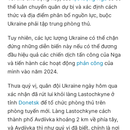
Giấy phép xuất bản số 110/GP - BTTTT cấp ngày 24.3.2020
thể luân chuyển quân dự bị và xác định cách
© 2003-2026 Bản quyền thuộc về Báo Thanh Niên. Cấm sao
thức và địa điểm phân bổ nguồn lực, buộc
chép dưới mọi hình thức nếu không có sự chấp thuận bằng văn
bản. Phát triển bởi ePi Technologies, JSC.
Ukraine phải tập trung phòng thủ.
Tuy nhiên, các lực lượng Ukraine có thể chặn
đứng những diễn biến này nếu có thể đương
đầu hiệu quả các chiến dịch tấn công của Nga
và tiến hành các hoạt động
phản công
của
mình vào năm 2024.
Thưa quý vị, quân đội Ukraine ngày hôm qua
xác nhận đã rút lui khỏi làng Lastochkyne ở
tỉnh
Donetsk
để tổ chức phòng thủ trên
phòng tuyến mới. Làng Lastochkyne cách
thành phố Avdiivka khoảng 2 km về phía tây,
và Avdiivka thì như quý vị đã biết, chính là nơi