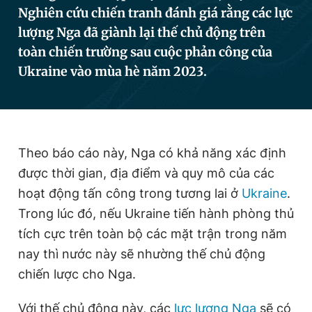
Nghiên cứu chiến tranh đánh giá rằng các lực
lượng Nga đã giành lại thế chủ động trên
Đọc Thanh Niên trên điện thoại
toàn chiến trường sau cuộc phản công của
Ukraine vào mùa hè năm 2023.
Theo dõi báo trên
Theo báo cáo này, Nga có khả năng xác định
được thời gian, địa điểm và quy mô của các
Hotline
Liên hệ quảng cáo
0906 645 777
0908 780 404
hoạt động tấn công trong tương lai ở
Ukraine
.
Trong lúc đó, nếu Ukraine tiến hành phòng thủ
Đặt báo
Quảng cáo
RSS
Tòa soạn
Chính sách bảo
tích cực trên toàn bộ các mặt trận trong năm
Tổng biên tập: Nguyễn Ngọc Toàn
nay thì nước này sẽ nhường thế chủ động
Phó tổng biên tập thường trực: Hải Thành
chiến lược cho Nga.
Phó tổng biên tập: Lâm Hiếu Dũng
Phó tổng biên tập: Trần Việt Hưng
Tổng thư ký tòa soạn: Đức Trung
Với thế chủ động này, các
lực lượng Nga
sẽ có