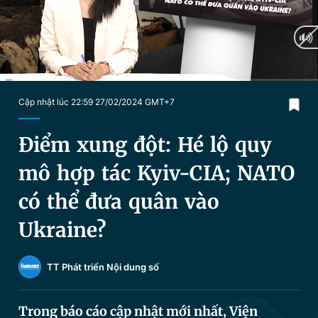
Chuyên mục khác
Tin đã xem
Chào ngày mới
Tin 24h
Đăng xuất
Tin thị trường
Tin 360
Current
0:21
/
Duration
18:27
Cập nhật lúc 22:59 27/02/2024 GMT+7
Time
Video
Magazine
Điểm xung đột: Hé lộ quy
mô hợp tác Kyiv-CIA; NATO
Sản phẩm khác
có thể đưa quân vào
Tiện ích
Bạn cần biết
Ukraine?
Thông tin tòa soạn
Liên hệ quảng cáo
TT Phát triển Nội dung số
Trong báo cáo cập nhật mới nhất, Viện