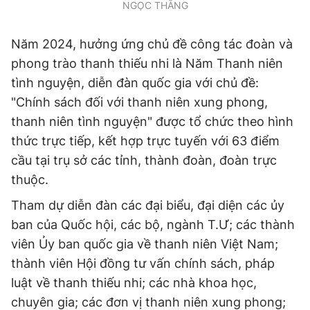
NGỌC THẮNG
Giấy phép xuất bản số 110/GP - BTTTT cấp ngày 24.3.2020
© 2003-2026 Bản quyền thuộc về Báo Thanh Niên. Cấm sao
chép dưới mọi hình thức nếu không có sự chấp thuận bằng văn
Năm 2024, hưởng ứng chủ đề công tác đoàn và
bản. Phát triển bởi ePi Technologies, JSC.
phong trào thanh thiếu nhi là Năm Thanh niên
tình nguyện, diễn đàn quốc gia với chủ đề:
"Chính sách đối với thanh niên xung phong,
thanh niên tình nguyện" được tổ chức theo hình
thức trực tiếp, kết hợp trực tuyến với 63 điểm
cầu tại trụ sở các tỉnh, thành đoàn, đoàn trực
thuộc.
Tham dự diễn đàn các đại biểu, đại diện các ủy
ban của Quốc hội, các bộ, ngành T.Ư; các thành
viên Ủy ban quốc gia về thanh niên Việt Nam;
thành viên Hội đồng tư vấn chính sách, pháp
luật về thanh thiếu nhi; các nhà khoa học,
chuyên gia; các đơn vị thanh niên xung phong;