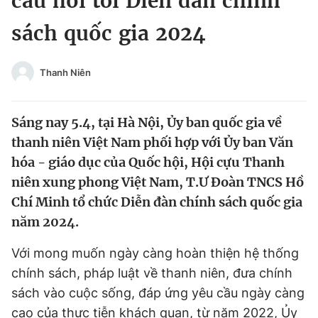
câu hỏi tới Diễn đàn chính
Chuyên mục khác
sách quốc gia 2024
Tin đã xem
Chào ngày mới
Tin 24h
Đăng xuất
Thanh Niên
Tin thị trường
Tin 360
Sáng nay 5.4, tại Hà Nội, Ủy ban quốc gia về
Video
Magazine
thanh niên Việt Nam phối hợp với Ủy ban Văn
hóa - giáo dục của Quốc hội, Hội cựu Thanh
niên xung phong Việt Nam, T.Ư Đoàn TNCS Hồ
Sản phẩm khác
Chí Minh tổ chức Diễn đàn chính sách quốc gia
Tiện ích
Bạn cần biết
năm 2024.
Với mong muốn ngày càng hoàn thiện hệ thống
Thông tin tòa soạn
Liên hệ quảng cáo
chính sách, pháp luật về thanh niên, đưa chính
sách vào cuộc sống, đáp ứng yêu cầu ngày càng
cao của thực tiễn khách quan, từ năm 2022, Ủy