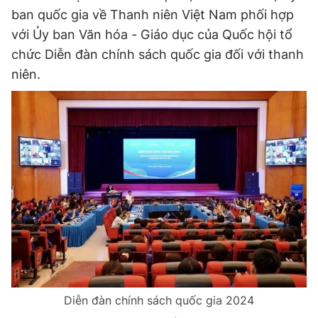
ban quốc gia về Thanh niên Việt Nam phối hợp
với Ủy ban Văn hóa - Giáo dục của Quốc hội tổ
Đọc Thanh Niên trên điện thoại
chức Diễn đàn chính sách quốc gia đối với thanh
niên.
Theo dõi báo trên
Hotline
Liên hệ quảng cáo
0906 645 777
0908 780 404
Đặt báo
Quảng cáo
RSS
Tòa soạn
Chính sách bảo
Tổng biên tập: Nguyễn Ngọc Toàn
Phó tổng biên tập thường trực: Hải Thành
Phó tổng biên tập: Lâm Hiếu Dũng
Phó tổng biên tập: Trần Việt Hưng
Diễn đàn chính sách quốc gia 2024
Tổng thư ký tòa soạn: Đức Trung