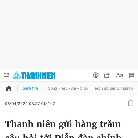
Giới trẻ
Sống - Yêu - Ăn - Chơi
Tiếp sức gen Z mùa thi
QUẢNG CÁO
ĐẶT BÁO
05/04/2024 08:37 GMT+7
Thông tin tài khoản
Thanh niên gửi hàng trăm
Đổi mật khẩu
Chuyên mục
Tin đã lưu