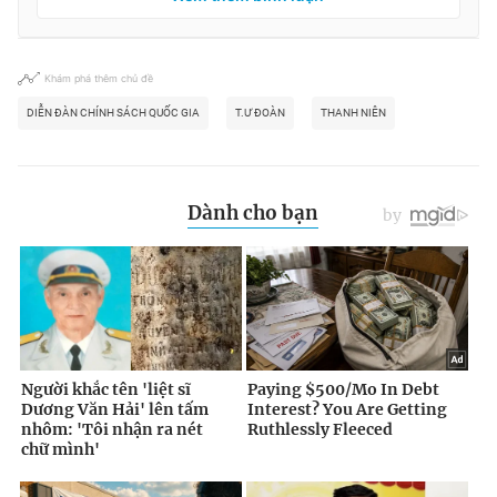
Khám phá thêm chủ đề
DIỄN ĐÀN CHÍNH SÁCH QUỐC GIA
T.Ư ĐOÀN
THANH NIÊN