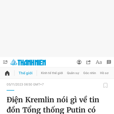
Thế giới
Kinh tế thế giới
Quân sự
Góc nhìn
Hồ sơ
QUẢNG CÁO
ĐẶT BÁO
05/11/2023 06:50 GMT+7
Thông tin tài khoản
Điện Kremlin nói gì về tin
Đổi mật khẩu
Chuyên mục
đồn Tổng thống Putin có
Tin đã lưu