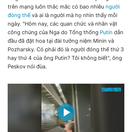
Giấy phép xuất bản số 110/GP - BTTTT cấp ngày 24.3.2020
trên mạng luôn thắc mắc có bao nhiêu
người
© 2003-2026 Bản quyền thuộc về Báo Thanh Niên. Cấm sao
đóng thế
và ai là người mà họ nhìn thấy mỗi
chép dưới mọi hình thức nếu không có sự chấp thuận bằng văn
bản. Phát triển bởi ePi Technologies, JSC.
ngày. "Hôm nay, các quan chức và nhân vật
công chúng của Nga do Tổng thống
Putin
dẫn
đầu đã đặt hoa tại đài tưởng niệm Minin và
Pozharsky. Có phải đó là người đóng thế thứ 3
hay thứ 4 của ông Putin? Tôi không biết", ông
Peskov nói đùa.