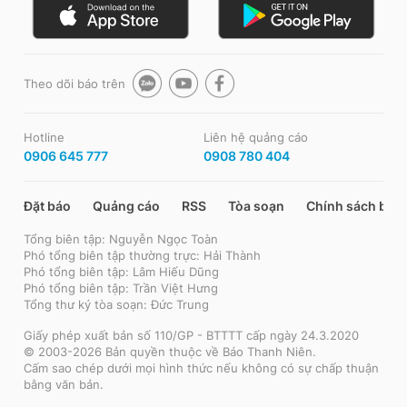
Theo dõi báo trên
Hotline
Liên hệ quảng cáo
0906 645 777
0908 780 404
Đặt báo
Quảng cáo
RSS
Tòa soạn
Chính sách bảo
Tổng biên tập: Nguyễn Ngọc Toàn
Phó tổng biên tập thường trực: Hải Thành
Phó tổng biên tập: Lâm Hiếu Dũng
Phó tổng biên tập: Trần Việt Hưng
Tổng thư ký tòa soạn: Đức Trung
Giấy phép xuất bản số 110/GP - BTTTT cấp ngày 24.3.2020
© 2003-2026 Bản quyền thuộc về Báo Thanh Niên.
Cấm sao chép dưới mọi hình thức nếu không có sự chấp thuận
bằng văn bản.