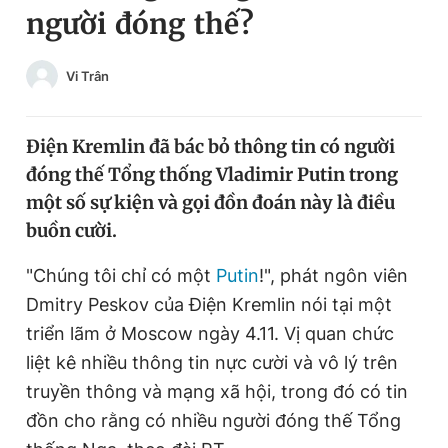
người đóng thế?
Chuyên mục khác
Tin đã xem
Chào ngày mới
Tin 24h
Vi Trân
Đăng xuất
Tin thị trường
Tin 360
Điện Kremlin đã bác bỏ thông tin có người
đóng thế Tổng thống Vladimir Putin trong
Video
Magazine
một số sự kiện và gọi đồn đoán này là điều
buồn cười.
Sản phẩm khác
"Chúng tôi chỉ có một
Putin
!", phát ngôn viên
Dmitry Peskov của Điện Kremlin nói tại một
Tiện ích
Bạn cần biết
triển lãm ở Moscow ngày 4.11. Vị quan chức
liệt kê nhiều thông tin nực cười và vô lý trên
Thông tin tòa soạn
Liên hệ quảng cáo
truyền thông và mạng xã hội, trong đó có tin
đồn cho rằng có nhiều người đóng thế Tổng