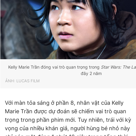
Giấy phép xuất bản số 110/GP - BTTTT cấp ngày 24.3.2020
© 2003-2026 Bản quyền thuộc về Báo Thanh Niên. Cấm sao
chép dưới mọi hình thức nếu không có sự chấp thuận bằng văn
bản. Phát triển bởi ePi Technologies, JSC.
Kelly Marie Trần đóng vai trò quan trọng trong
Star Wars: The La
đây 2 năm
ẢNH: LUCAS FILM
Với màn tỏa sáng ở phần 8, nhân vật của Kelly
Marie Trần được dự đoán sẽ chiếm vai trò quan
trọng trong phần phim mới. Tuy nhiên, trái với kỳ
vọng của nhiều khán giả, người hùng bé nhỏ này