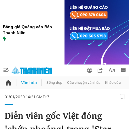
Bảng giá Quảng cáo Báo
Thanh Niên
Văn hóa
Sống đẹp
Câu chuyện văn hóa
Khảo cứu
X
QUẢNG CÁO
ĐẶT BÁO
01/01/2020 14:21 GMT+7
Thông tin tài khoản
Diễn viên gốc Việt đóng
Đổi mật khẩu
Chuyên mục
Tin đã lưu