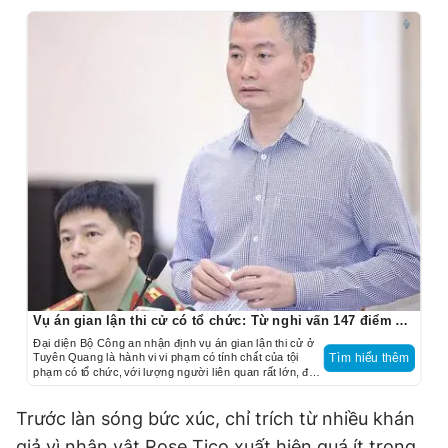
Vụ án gian lận thi cử có tổ chức: Từ nghi vấn 147 điểm 10 toán
Đại diện Bộ Công an nhận định vụ án gian lận thi cử ở
Tuyên Quang là hành vi vi phạm có tính chất của tội
Tìm hiểu thêm
phạm có tổ chức, với lượng người liên quan rất lớn, đặc
biệt là 328 thí sinh.
Trước làn sóng bức xúc, chỉ trích từ nhiều khán
giả vì nhân vật Rose Tico xuất hiện quá ít trong