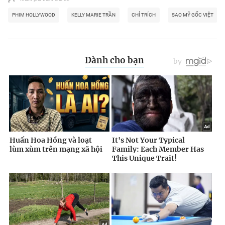
PHIM HOLLYWOOD
KELLY MARIE TRẦN
CHỈ TRÍCH
SAO MỸ GỐC VIỆT