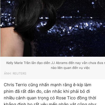
Kelly Marie Trần lẫn đạo diễn JJ Abrams đến nay vẫn chưa đưa 
nào liên quan đến vụ việc
ẢNH: REUTERS
Chris Terrio cũng nhấn mạnh rằng ê-kíp làm
phim đã rất đắn đo, cân nhắc khi phải bỏ đi
nhiều cảnh quan trọng có Rose Tico đồng thời
khẳng định họ rất yêu mến nhân vật cũng như