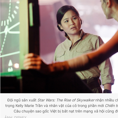
Đội ngũ sản xuất
Star Wars: The Rise of Skywalker
nhận nhiều ch
trọng Kelly Marie Trần và nhân vật của cô trong phần mới
Chiến t
Câu chuyện sao gốc Việt bị bắt nạt trên mạng xã hội cũng đư
ẢNH: DISNEY