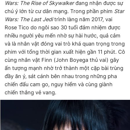
Wars: The Rise of Skywalker
đang nhận được sự
chú ý lớn từ cư dân mạng. Trong phần phim
Star
Wars: The Last Jedi
trình làng năm 2017, vai
Đọc Thanh Niên trên điện thoại
Rose Tico do ngôi sao 30 tuổi đảm nhiệm được
nhiều người yêu mến nhờ sự hài hước, quả cảm
và là nhân vật đóng vai trò khá quan trọng trong
phim với tổng thời gian xuất hiện gần 11 phút. Cô
Theo dõi báo trên
cùng nhân vật Finn (John Boyega thủ vai) gây
ấn tượng mạnh nhờ trở thành một cặp bài trùng
Hotline
Liên hệ quảng cáo
đầy ăn ý, sát cánh bên nhau trong những pha
0906 645 777
0908 780 404
chiến đấu cam go, nguy hiểm và cùng giành
chiến thắng vẻ vang.
Đặt báo
Quảng cáo
RSS
Tòa soạn
Chính sách bảo
Tổng biên tập: Nguyễn Ngọc Toàn
Phó tổng biên tập thường trực: Hải Thành
Phó tổng biên tập: Lâm Hiếu Dũng
Phó tổng biên tập: Trần Việt Hưng
Tổng thư ký tòa soạn: Đức Trung