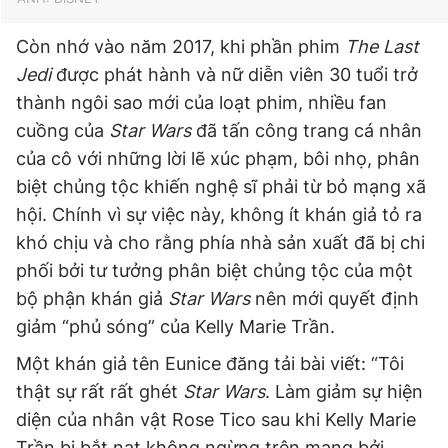
Còn nhớ vào năm 2017, khi phần phim
The Last
Jedi
được phát hành và nữ diễn viên 30 tuổi trở
thành ngôi sao mới của loạt phim, nhiều fan
cuồng của
Star Wars
đã tấn công trang cá nhân
của cô với những lời lẽ xúc phạm, bôi nhọ, phân
biệt chủng tộc khiến nghệ sĩ phải từ bỏ mạng xã
hội. Chính vì sự việc này, không ít khán giả tỏ ra
khó chịu và cho rằng phía nhà sản xuất đã bị chi
phối bởi tư tưởng phân biệt chủng tộc của một
bộ phận khán giả
Star Wars
nên mới quyết định
giảm “phủ sóng” của Kelly Marie Trần.
Một khán giả tên Eunice đăng tải bài viết: “Tôi
thật sự rất rất ghét
Star Wars
. Làm giảm sự hiện
diện của nhân vật Rose Tico sau khi Kelly Marie
Trần bị bắt nạt không ngừng trên mạng bởi