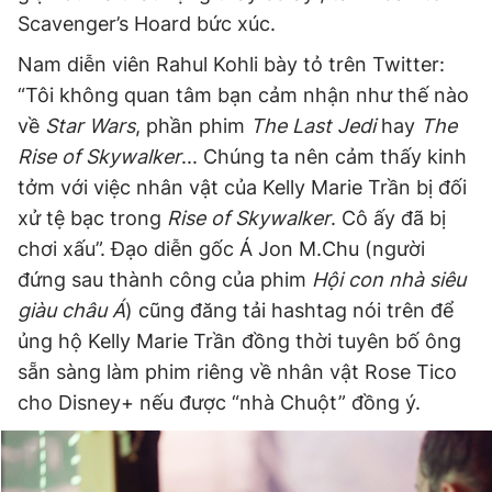
Scavenger’s Hoard bức xúc.
Nam diễn viên Rahul Kohli bày tỏ trên Twitter:
“Tôi không quan tâm bạn cảm nhận như thế nào
về
Star Wars
, phần phim
The Last Jedi
hay
The
Rise of Skywalker
... Chúng ta nên cảm thấy kinh
tởm với việc nhân vật của Kelly Marie Trần bị đối
xử tệ bạc trong
Rise of Skywalker
. Cô ấy đã bị
chơi xấu”. Đạo diễn gốc Á Jon M.Chu (người
đứng sau thành công của phim
Hội con nhà siêu
giàu châu Á
) cũng đăng tải hashtag nói trên để
ủng hộ Kelly Marie Trần đồng thời tuyên bố ông
sẵn sàng làm phim riêng về nhân vật Rose Tico
cho Disney+ nếu được “nhà Chuột” đồng ý.