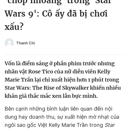
'chớp nhoáng' trong 'Star
Chuyên mục khác
Wars 9': Cô ấy đã bị chơi
Tin đã xem
Chào ngày mới
Tin 24h
xấu?
Đăng xuất
Tin thị trường
Tin 360
Thanh Chi
Video
Magazine
Vốn là điểm sáng ở phần phim trước nhưng
nhân vật Rose Tico của nữ diễn viên Kelly
Sản phẩm khác
Marie Trần lại chỉ xuất hiện hơn 1 phút trong
Star Wars: The Rise of Skywalker khiến nhiều
Tiện ích
Bạn cần biết
khán giả thắc mắc xen lẫn bực mình.
Thông tin tòa soạn
Liên hệ quảng cáo
Bên cạnh những bình luận liên quan đến nội
dung hay doanh thu, sự xuất hiện mờ nhạt của
ngôi sao gốc Việt Kelly Marie Trần trong
Star