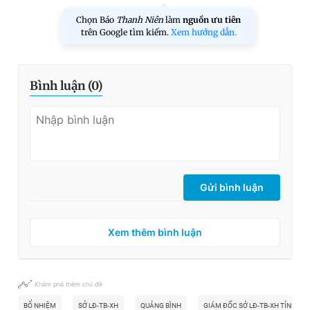
Chọn Báo
Thanh Niên
làm
nguồn ưu tiên
trên Google tìm kiếm.
Xem hướng dẫn.
Bình luận (
0
)
Gửi bình luận
Xem thêm bình luận
Khám phá thêm chủ đề
BỔ NHIỆM
SỞ LĐ-TB-XH
QUẢNG BÌNH
GIÁM ĐỐC SỞ LĐ-TB-XH TỈNH QU