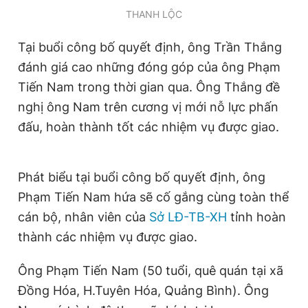
Giấy phép xuất bản số 110/GP - BTTTT cấp ngày 24.3.2020
THANH LỘC
© 2003-2026 Bản quyền thuộc về Báo Thanh Niên. Cấm sao
chép dưới mọi hình thức nếu không có sự chấp thuận bằng văn
Tại buổi công bố quyết định, ông Trần Thắng
bản. Phát triển bởi ePi Technologies, JSC.
đánh giá cao những đóng góp của ông Phạm
Tiến Nam trong thời gian qua. Ông Thắng đề
nghị ông Nam trên cương vị mới nỗ lực phấn
đấu, hoàn thành tốt các nhiệm vụ được giao.
Phát biểu tại buổi công bố quyết định, ông
Phạm Tiến Nam hứa sẽ cố gắng cùng toàn thể
cán bộ, nhân viên của
Sở LĐ-TB-XH
tỉnh hoàn
thành các nhiệm vụ được giao.
Ông Phạm Tiến Nam (50 tuổi, quê quán tại xã
Đồng Hóa, H.Tuyên Hóa, Quảng Bình). Ông