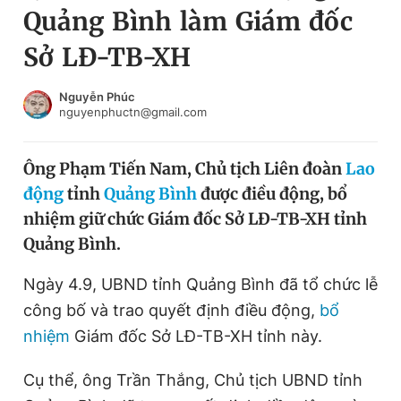
Quảng Bình làm Giám đốc
Chuyên mục khác
Tin đã xem
Sở LĐ-TB-XH
Chào ngày mới
Tin 24h
Đăng xuất
Nguyễn Phúc
nguyenphuctn@gmail.com
Tin thị trường
Tin 360
Ông Phạm Tiến Nam, Chủ tịch Liên đoàn
Lao
Video
Magazine
động
tỉnh
Quảng Bình
được điều động, bổ
nhiệm giữ chức Giám đốc Sở LĐ-TB-XH tỉnh
Sản phẩm khác
Quảng Bình.
Tiện ích
Bạn cần biết
Ngày 4.9, UBND tỉnh Quảng Bình đã tổ chức lễ
công bố và trao quyết định điều động,
bổ
Thông tin tòa soạn
Liên hệ quảng cáo
nhiệm
Giám đốc Sở LĐ-TB-XH tỉnh này.
Cụ thể, ông Trần Thắng, Chủ tịch UBND tỉnh