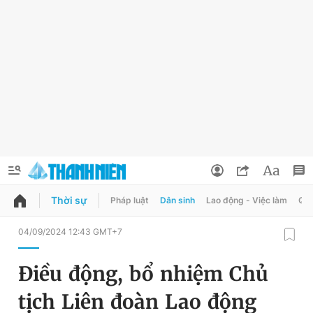
Thời sự
Pháp luật
Dân sinh
Lao động - Việc làm
Quy
QUẢNG CÁO
ĐẶT BÁO
04/09/2024 12:43 GMT+7
Thông tin tài khoản
Điều động, bổ nhiệm Chủ
Đổi mật khẩu
Chuyên mục
tịch Liên đoàn Lao động
Tin đã lưu