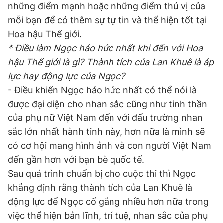
những điểm mạnh hoặc những điểm thú vị của
Giấy phép xuất bản số 110/GP - BTTTT cấp ngày 24.3.2020
© 2003-2026 Bản quyền thuộc về Báo Thanh Niên. Cấm sao
mỗi bạn để có thêm sự tự tin và thể hiện tốt tại
chép dưới mọi hình thức nếu không có sự chấp thuận bằng văn
Hoa hậu Thế giới.
bản. Phát triển bởi ePi Technologies, JSC.
* Điều làm Ngọc háo hức nhất khi đến với Hoa
hậu Thế giới là gì? Thành tích của Lan Khuê là áp
lực hay động lực của Ngọc?
- Điều khiến Ngọc háo hức nhất có thể nói là
được đại diện cho nhan sắc cũng như tinh thần
của phụ nữ Việt Nam đến với đấu trường nhan
sắc lớn nhất hành tinh này, hơn nữa là mình sẽ
có cơ hội mang hình ảnh và con người Việt Nam
đến gần hơn với bạn bè quốc tế.
Sau quá trình chuẩn bị cho cuộc thi thì Ngọc
khẳng định rằng thành tích của Lan Khuê là
động lực để Ngọc cố gắng nhiều hơn nữa trong
việc thể hiện bản lĩnh, trí tuệ, nhan sắc của phụ