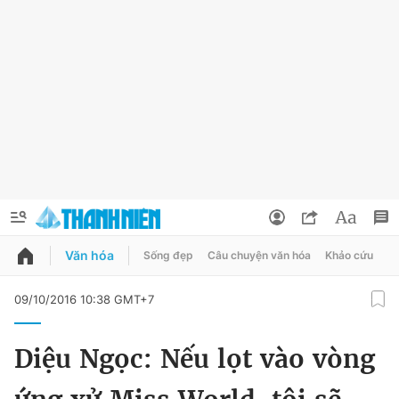
Văn hóa
Sống đẹp
Câu chuyện văn hóa
Khảo cứu
X
QUẢNG CÁO
ĐẶT BÁO
09/10/2016 10:38 GMT+7
Thông tin tài khoản
Diệu Ngọc: Nếu lọt vào vòng
Đổi mật khẩu
Chuyên mục
Tin đã lưu