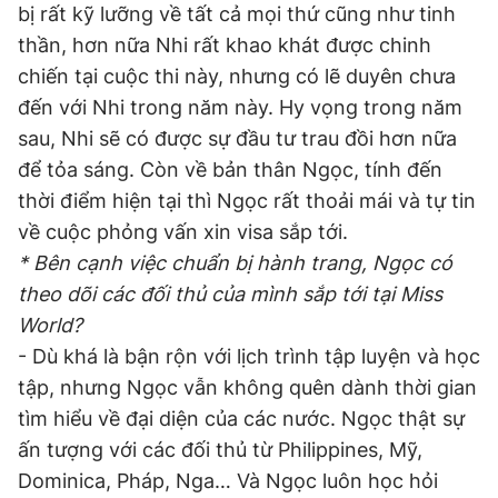
bị rất kỹ lưỡng về tất cả mọi thứ cũng như tinh
thần, hơn nữa Nhi rất khao khát được chinh
chiến tại cuộc thi này, nhưng có lẽ duyên chưa
Đọc Thanh Niên trên điện thoại
đến với Nhi trong năm này. Hy vọng trong năm
sau, Nhi sẽ có được sự đầu tư trau đồi hơn nữa
để tỏa sáng. Còn về bản thân Ngọc, tính đến
thời điểm hiện tại thì Ngọc rất thoải mái và tự tin
Theo dõi báo trên
về cuộc phỏng vấn xin visa sắp tới.
* Bên cạnh việc chuẩn bị hành trang, Ngọc có
Hotline
Liên hệ quảng cáo
theo dõi các đối thủ của mình sắp tới tại Miss
0906 645 777
0908 780 404
World?
- Dù khá là bận rộn với lịch trình tập luyện và học
Đặt báo
Quảng cáo
RSS
Tòa soạn
Chính sách bảo
tập, nhưng Ngọc vẫn không quên dành thời gian
Tổng biên tập: Nguyễn Ngọc Toàn
tìm hiểu về đại diện của các nước. Ngọc thật sự
Phó tổng biên tập thường trực: Hải Thành
Phó tổng biên tập: Lâm Hiếu Dũng
ấn tượng với các đối thủ từ Philippines, Mỹ,
Phó tổng biên tập: Trần Việt Hưng
Dominica, Pháp, Nga… Và Ngọc luôn học hỏi
Tổng thư ký tòa soạn: Đức Trung