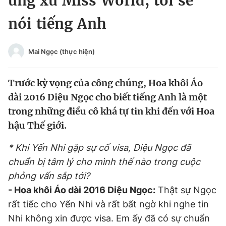
ứng xử Miss World, tôi sẽ
Chuyên mục khác
nói tiếng Anh
Tin đã xem
Chào ngày mới
Tin 24h
Đăng xuất
Mai Ngọc (thực hiện)
Tin thị trường
Tin 360
Trước kỳ vọng của công chúng, Hoa khôi Áo
Video
Magazine
dài 2016 Diệu Ngọc cho biết tiếng Anh là một
trong những điều cô khá tự tin khi đến với Hoa
hậu Thế giới.
Sản phẩm khác
* Khi Yến Nhi gặp sự cố visa, Diệu Ngọc đã
Tiện ích
Bạn cần biết
chuẩn bị tâm lý cho mình thế nào trong cuộc
phỏng vấn sắp tới?
Thông tin tòa soạn
Liên hệ quảng cáo
- Hoa khôi Áo dài 2016 Diệu Ngọc:
Thật sự Ngọc
rất tiếc cho Yến Nhi và rất bất ngờ khi nghe tin
Nhi không xin được visa. Em ấy đã có sự chuẩn