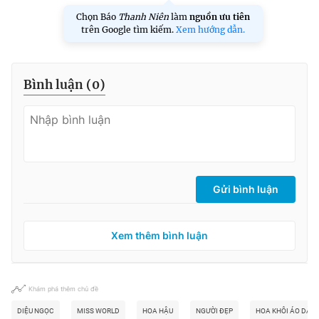
Chọn Báo
Thanh Niên
làm
nguồn ưu tiên
trên Google tìm kiếm.
Xem hướng dẫn.
Bình luận (
0
)
Gửi bình luận
Xem thêm bình luận
Khám phá thêm chủ đề
DIỆU NGỌC
MISS WORLD
HOA HẬU
NGƯỜI ĐẸP
HOA KHÔI ÁO DÀI 