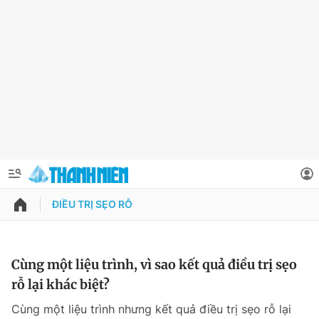
ĐIỀU TRỊ SẸO RỖ
QUẢNG CÁO
ĐẶT BÁO
Thông tin tài khoản
Cùng một liệu trình, vì sao kết quả điều trị sẹo
rỗ lại khác biệt?
Đổi mật khẩu
Chuyên mục
Cùng một liệu trình nhưng kết quả điều trị sẹo rỗ lại
Tin đã lưu