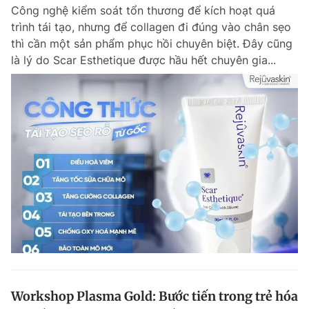
Công nghệ kiểm soát tổn thương để kích hoạt quá
trình tái tạo, nhưng để collagen đi đúng vào chân sẹo
thì cần một sản phẩm phục hồi chuyên biệt. Đây cũng
Đọc Thanh Niên trên điện thoại
là lý do Scar Esthetique được hầu hết chuyên gia...
Theo dõi báo trên
Hotline
Liên hệ quảng cáo
0906 645 777
0908 780 404
Đặt báo
Quảng cáo
RSS
Tòa soạn
Chính sách bảo m
Tổng biên tập: Nguyễn Ngọc Toàn
Phó tổng biên tập thường trực: Hải Thành
Phó tổng biên tập: Lâm Hiếu Dũng
Phó tổng biên tập: Trần Việt Hưng
Workshop Plasma Gold: Bước tiến trong trẻ hóa
Tổng thư ký tòa soạn: Đức Trung