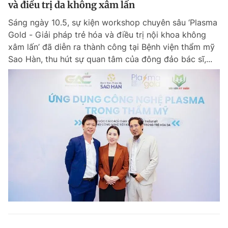
và điều trị da không xâm lấn
Giấy phép xuất bản số 110/GP - BTTTT cấp ngày 24.3.2020
© 2003-2026 Bản quyền thuộc về Báo Thanh Niên. Cấm sao chép
Sáng ngày 10.5, sự kiện workshop chuyên sâu ‘Plasma
dưới mọi hình thức nếu không có sự chấp thuận bằng văn bản.
Gold - Giải pháp trẻ hóa và điều trị nội khoa không
Phát triển bởi ePi Technologies, JSC.
xâm lấn’ đã diễn ra thành công tại Bệnh viện thẩm mỹ
Sao Hàn, thu hút sự quan tâm của đông đảo bác sĩ,...