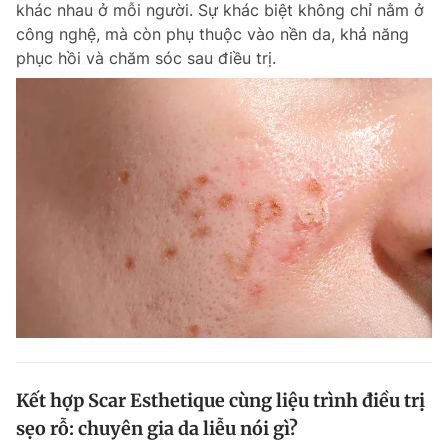
khác nhau ở mỗi người. Sự khác biệt không chỉ nằm ở
Chuyên mục khác
công nghệ, mà còn phụ thuộc vào nền da, khả năng
Tin đã xem
phục hồi và chăm sóc sau điều trị.
Chào ngày mới
Tin 24h
Đăng xuất
Tin thị trường
Tin 360
Video
Magazine
Sản phẩm khác
Tiện ích
Bạn cần biết
Thông tin tòa soạn
Liên hệ quảng cáo
Kết hợp Scar Esthetique cùng liệu trình điều trị
sẹo rỗ: chuyên gia da liễu nói gì?