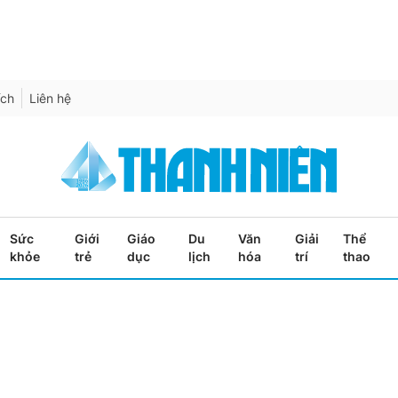
ích
Liên hệ
Sức
Giới
Giáo
Du
Văn
Giải
Thể
khỏe
trẻ
dục
lịch
hóa
trí
thao