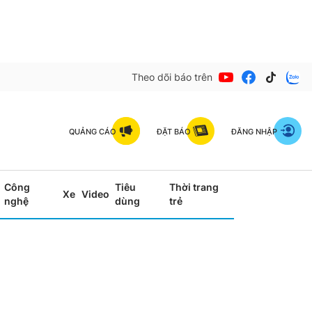
Theo dõi báo trên
QUẢNG CÁO
ĐẶT BÁO
ĐĂNG NHẬP
Công
Tiêu
Thời trang
Xe
Video
nghệ
dùng
trẻ