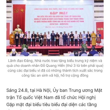
Đọc Thanh Niên trên điện thoại
Theo dõi báo trên
Lãnh đạo Đảng, Nhà nước trao tặng biểu trưng kỷ niệm và
Hotline
Liên hệ quảng cáo
quà cho doanh nhân Đỗ Quang Hiển (thứ 3 từ bên phải qua)
0906 645 777
0908 780 404
cùng các đại biểu vì đã có những thành tích xuất sắc trong
công tác an sinh xã hội, hỗ trợ cộng đồng
Đặt báo
Quảng cáo
RSS
Tòa soạn
Chính sách bảo
Tổng biên tập: Nguyễn Ngọc Toàn
Sáng 24.8, tại Hà Nội, Ủy ban Trung ương Mặt
Phó tổng biên tập thường trực: Hải Thành
trận Tổ quốc Việt Nam đã tổ chức Hội nghị
Phó tổng biên tập: Lâm Hiếu Dũng
Phó tổng biên tập: Trần Việt Hưng
Gặp mặt đại biểu tiêu biểu đại diện các tầng
Tổng thư ký tòa soạn: Đức Trung