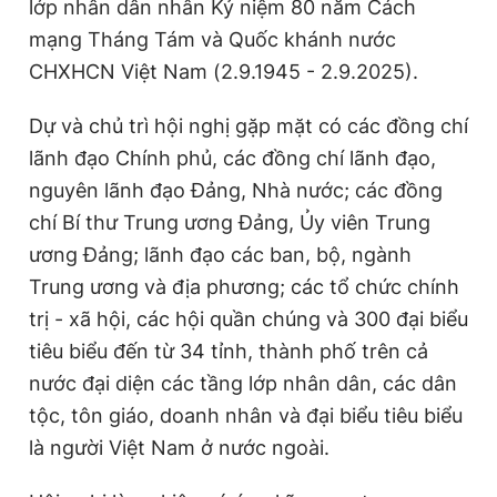
lớp nhân dân nhân Kỷ niệm 80 năm Cách
Giấy phép xuất bản số 110/GP - BTTTT cấp ngày 24.3.2020
mạng Tháng Tám và Quốc khánh nước
© 2003-2026 Bản quyền thuộc về Báo Thanh Niên. Cấm sao
chép dưới mọi hình thức nếu không có sự chấp thuận bằng văn
CHXHCN Việt Nam (2.9.1945 - 2.9.2025).
bản. Phát triển bởi ePi Technologies, JSC.
Dự và chủ trì hội nghị gặp mặt có các đồng chí
lãnh đạo Chính phủ, các đồng chí lãnh đạo,
nguyên lãnh đạo Đảng, Nhà nước; các đồng
chí Bí thư Trung ương Đảng, Ủy viên Trung
ương Đảng; lãnh đạo các ban, bộ, ngành
Trung ương và địa phương; các tổ chức chính
trị - xã hội, các hội quần chúng và 300 đại biểu
tiêu biểu đến từ 34 tỉnh, thành phố trên cả
nước đại diện các tầng lớp nhân dân, các dân
tộc, tôn giáo, doanh nhân và đại biểu tiêu biểu
là người Việt Nam ở nước ngoài.