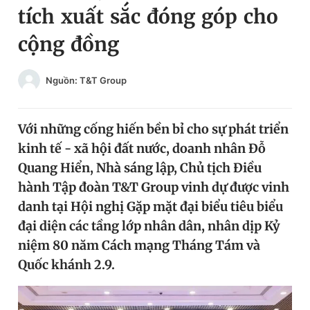
tích xuất sắc đóng góp cho
Chuyên mục khác
Tin đã xem
cộng đồng
Chào ngày mới
Tin 24h
Đăng xuất
Nguồn: T&T Group
Tin thị trường
Tin 360
Với những cống hiến bền bỉ cho sự phát triển
Video
Magazine
kinh tế - xã hội đất nước, doanh nhân Đỗ
Quang Hiển, Nhà sáng lập, Chủ tịch Điều
Sản phẩm khác
hành Tập đoàn T&T Group vinh dự được vinh
danh tại Hội nghị Gặp mặt đại biểu tiêu biểu
Tiện ích
Bạn cần biết
đại diện các tầng lớp nhân dân, nhân dịp Kỷ
niệm 80 năm Cách mạng Tháng Tám và
Thông tin tòa soạn
Liên hệ quảng cáo
Quốc khánh 2.9.