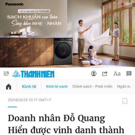
Kinh tế
Kinh tế xanh
Chính sách - Phát triển
Ngân hàn
QUẢNG CÁO
ĐẶT BÁO
25/08/2025 10:17 GMT+7
Thông tin tài khoản
Doanh nhân Đỗ Quang
Đổi mật khẩu
Chuyên mục
Hiển được vinh danh thành
Tin đã lưu