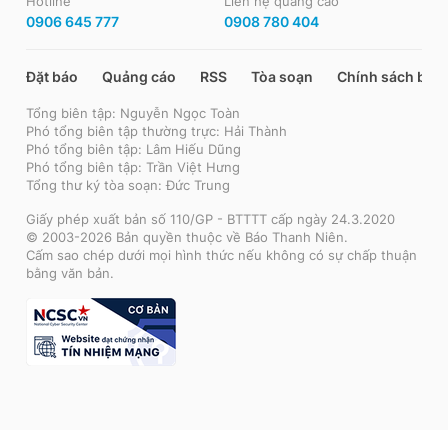
Hotline
Liên hệ quảng cáo
0906 645 777
0908 780 404
Đặt báo
Quảng cáo
RSS
Tòa soạn
Chính sách bảo
Tổng biên tập: Nguyễn Ngọc Toàn
Phó tổng biên tập thường trực: Hải Thành
Phó tổng biên tập: Lâm Hiếu Dũng
Phó tổng biên tập: Trần Việt Hưng
Tổng thư ký tòa soạn: Đức Trung
Giấy phép xuất bản số 110/GP - BTTTT cấp ngày 24.3.2020
© 2003-2026 Bản quyền thuộc về Báo Thanh Niên.
Cấm sao chép dưới mọi hình thức nếu không có sự chấp thuận
bằng văn bản.