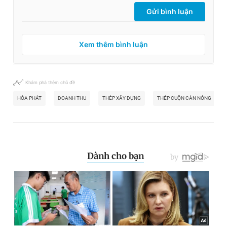
Gửi bình luận
Xem thêm bình luận
Khám phá thêm chủ đề
HÒA PHÁT
DOANH THU
THÉP XÂY DỰNG
THÉP CUỘN CÁN NÓNG