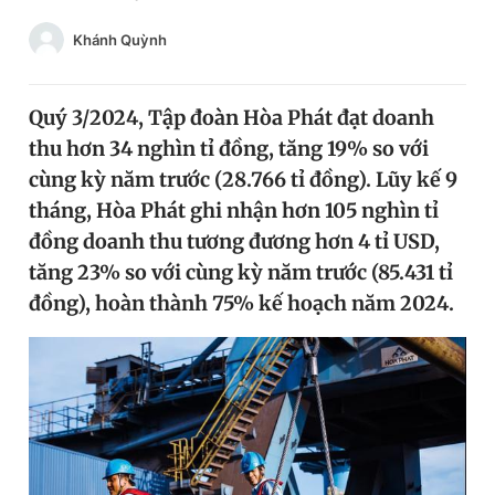
Chuyên mục khác
Khánh Quỳnh
Tin đã xem
Chào ngày mới
Tin 24h
Đăng xuất
Quý 3/2024, Tập đoàn Hòa Phát đạt doanh
Tin thị trường
Tin 360
thu hơn 34 nghìn tỉ đồng, tăng 19% so với
cùng kỳ năm trước (28.766 tỉ đồng). Lũy kế 9
tháng, Hòa Phát ghi nhận hơn 105 nghìn tỉ
Video
Magazine
đồng doanh thu tương đương hơn 4 tỉ USD,
tăng 23% so với cùng kỳ năm trước (85.431 tỉ
Sản phẩm khác
đồng), hoàn thành 75% kế hoạch năm 2024.
Tiện ích
Bạn cần biết
Thông tin tòa soạn
Liên hệ quảng cáo