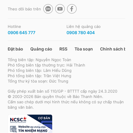
Theo dõi báo trên
Hotline
Liên hệ quảng cáo
0906 645 777
0908 780 404
Đặt báo
Quảng cáo
RSS
Tòa soạn
Chính sách bảo
Tổng biên tập: Nguyễn Ngọc Toàn
Phó tổng biên tập thường trực: Hải Thành
Phó tổng biên tập: Lâm Hiếu Dũng
Phó tổng biên tập: Trần Việt Hưng
Tổng thư ký tòa soạn: Đức Trung
Giấy phép xuất bản số 110/GP - BTTTT cấp ngày 24.3.2020
© 2003-2026 Bản quyền thuộc về Báo Thanh Niên.
Cấm sao chép dưới mọi hình thức nếu không có sự chấp thuận
bằng văn bản.