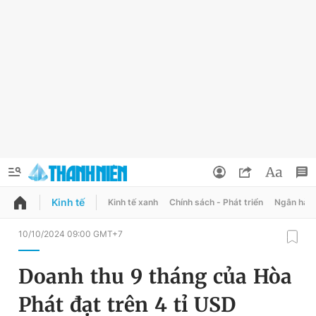
Kinh tế
Kinh tế xanh
Chính sách - Phát triển
Ngân hàn
QUẢNG CÁO
ĐẶT BÁO
10/10/2024 09:00 GMT+7
Thông tin tài khoản
Doanh thu 9 tháng của Hòa
Đổi mật khẩu
Chuyên mục
Phát đạt trên 4 tỉ USD
Tin đã lưu