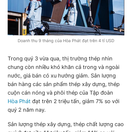
Đọc Thanh Niên trên điện thoại
Doanh thu 9 tháng của Hòa Phát đạt trên 4 tỉ USD
Theo dõi báo trên
Trong quý 3 vừa qua, thị trường thép nhìn
chung còn nhiều khó khăn cả trong và ngoài
Hotline
Liên hệ quảng cáo
nước, giá bán có xu hướng giảm. Sản lượng
0906 645 777
0908 780 404
bán hàng các sản phẩm thép xây dựng, thép
cuộn cán nóng và phôi thép của Tập đoàn
Đặt báo
Quảng cáo
RSS
Tòa soạn
Chính sách bảo
Hòa Phát
đạt trên 2 triệu tấn, giảm 7% so với
Tổng biên tập: Nguyễn Ngọc Toàn
quý 2 năm nay.
Phó tổng biên tập thường trực: Hải Thành
Phó tổng biên tập: Lâm Hiếu Dũng
Phó tổng biên tập: Trần Việt Hưng
Sản lượng thép xây dựng, thép chất lượng cao
Tổng thư ký tòa soạn: Đức Trung