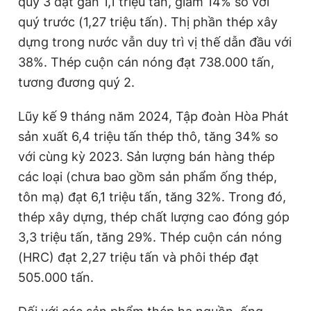
quý 3 đạt gần 1,1 triệu tấn, giảm 14% so với
Giấy phép xuất bản số 110/GP - BTTTT cấp ngày 24.3.2020
quý trước (1,27 triệu tấn). Thị phần thép xây
© 2003-2026 Bản quyền thuộc về Báo Thanh Niên. Cấm sao
chép dưới mọi hình thức nếu không có sự chấp thuận bằng văn
dựng trong nước vẫn duy trì vị thế dẫn đầu với
bản. Phát triển bởi ePi Technologies, JSC.
38%. Thép cuộn cán nóng đạt 738.000 tấn,
tương đương quý 2.
Lũy kế 9 tháng năm 2024, Tập đoàn Hòa Phát
sản xuất 6,4 triệu tấn thép thô, tăng 34% so
với cùng kỳ 2023. Sản lượng bán hàng thép
các loại (chưa bao gồm sản phẩm ống thép,
tôn mạ) đạt 6,1 triệu tấn, tăng 32%. Trong đó,
thép xây dựng, thép chất lượng cao đóng góp
3,3 triệu tấn, tăng 29%. Thép cuộn cán nóng
(HRC) đạt 2,27 triệu tấn và phôi thép đạt
505.000 tấn.