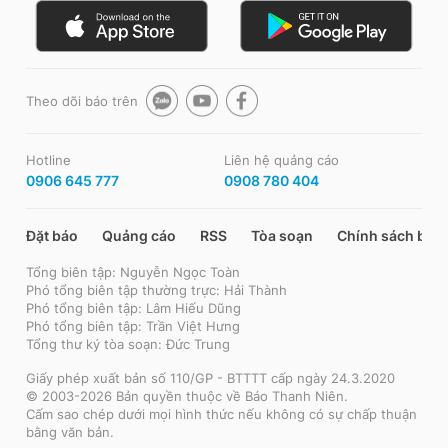
Theo dõi báo trên
Hotline
Liên hệ quảng cáo
0906 645 777
0908 780 404
Đặt báo
Quảng cáo
RSS
Tòa soạn
Chính sách bảo
Tổng biên tập: Nguyễn Ngọc Toàn
Phó tổng biên tập thường trực: Hải Thành
Phó tổng biên tập: Lâm Hiếu Dũng
Phó tổng biên tập: Trần Việt Hưng
Tổng thư ký tòa soạn: Đức Trung
Giấy phép xuất bản số 110/GP - BTTTT cấp ngày 24.3.2020
© 2003-2026 Bản quyền thuộc về Báo Thanh Niên.
Cấm sao chép dưới mọi hình thức nếu không có sự chấp thuận
bằng văn bản.