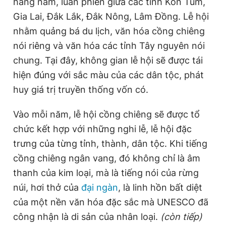
hằng năm, luân phiên giữa các tỉnh Kon Tum,
Gia Lai, Đắk Lắk, Đắk Nông, Lâm Đồng. Lễ hội
nhằm quảng bá du lịch, văn hóa cồng chiêng
nói riêng và văn hóa các tỉnh Tây nguyên nói
chung. Tại đây, không gian lễ hội sẽ được tái
hiện đúng với sắc màu của các dân tộc, phát
huy giá trị truyền thống vốn có.
Vào mỗi năm, lễ hội cồng chiêng sẽ được tổ
chức kết hợp với những nghi lễ, lễ hội đặc
trưng của từng tỉnh, thành, dân tộc. Khi tiếng
cồng chiêng ngân vang, đó không chỉ là âm
thanh của kim loại, mà là tiếng nói của rừng
núi, hơi thở của
đại ngàn
, là linh hồn bất diệt
của một nền văn hóa đặc sắc mà UNESCO đã
công nhận là di sản của nhân loại.
(còn tiếp)