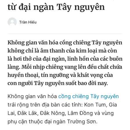
từ đại ngàn Tây nguyên
Chuyên mục khác
Tin đã xem
Chào ngày mới
Tin 24h
Trần Hiếu
Đăng xuất
Tin thị trường
Tin 360
Không gian văn hóa cồng chiêng Tây nguyên
không chỉ là âm thanh của kim loại mà còn
Video
Magazine
là hơi thở của đại ngàn, linh hồn của các buôn
làng. Mỗi nhịp chiêng vang lên đều chất chứa
huyền thoại, tín ngưỡng và khát vọng của
Sản phẩm khác
con người Tây nguyên suốt bao đời nay.
Tiện ích
Bạn cần biết
Không gian văn hóa
cồng chiêng Tây nguyên
trải rộng trên địa bàn các tỉnh: Kon Tum, Gia
Thông tin tòa soạn
Liên hệ quảng cáo
Lai, Đắk Lắk, Đắk Nông, Lâm Đồng và vùng
phụ cận thuộc đại ngàn Trường Sơn.