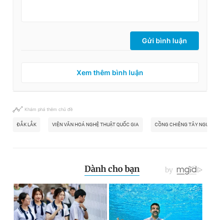
Gửi bình luận
Xem thêm bình luận
Khám phá thêm chủ đề
ĐẮK LẮK
VIỆN VĂN HOÁ NGHỆ THUẬT QUỐC GIA
CỒNG CHIÊNG TÂY NGUYÊN