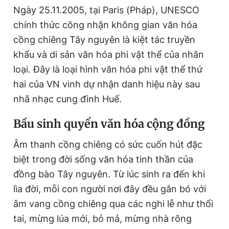
Ngày 25.11.2005, tại Paris (Pháp), UNESCO
chính thức công nhận không gian văn hóa
Đọc Thanh Niên trên điện thoại
cồng chiêng Tây nguyên là kiệt tác truyền
khẩu và di sản văn hóa phi vật thể của nhân
loại. Đây là loại hình văn hóa phi vật thể thứ
hai của VN vinh dự nhận danh hiệu này sau
Theo dõi báo trên
nhã nhạc cung đình Huế.
B
ầu sinh quyển văn hóa cộng đồng
Hotline
Liên hệ quảng cáo
0906 645 777
0908 780 404
Âm thanh cồng chiêng có sức cuốn hút đặc
biệt trong đời sống văn hóa tinh thần của
Đặt báo
Quảng cáo
RSS
Tòa soạn
Chính sách bảo
đồng bào Tây nguyên. Từ lúc sinh ra đến khi
Tổng biên tập: Nguyễn Ngọc Toàn
lìa đời, mỗi con người nơi đây đều gắn bó với
Phó tổng biên tập thường trực: Hải Thành
âm vang cồng chiêng qua các nghi lễ như thổi
Phó tổng biên tập: Lâm Hiếu Dũng
Phó tổng biên tập: Trần Việt Hưng
tai, mừng lúa mới, bỏ mả, mừng nhà rông
Tổng thư ký tòa soạn: Đức Trung