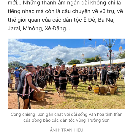
mới... Những thanh âm ngân dài không chỉ là
Giấy phép xuất bản số 110/GP - BTTTT cấp ngày 24.3.2020
tiếng nhạc mà còn là câu chuyện về vũ trụ, về
© 2003-2026 Bản quyền thuộc về Báo Thanh Niên. Cấm sao
chép dưới mọi hình thức nếu không có sự chấp thuận bằng văn
thế giới quan của các dân tộc Ê Đê, Ba Na,
bản. Phát triển bởi ePi Technologies, JSC.
Jarai, M'nông, Xê Đăng...
Cồng chiêng luôn gắn chặt với đời sống văn hóa tinh thần
của đồng bào các dân tộc vùng Trường Sơn
ẢNH: TRẦN HIẾU