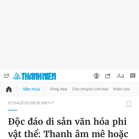
Văn hóa
Sống đẹp
Câu chuyện văn hóa
Khảo cứu
X
QUẢNG CÁO
ĐẶT BÁO
07/04/2025 06:26 GMT+7
Thông tin tài khoản
Độc đáo di sản văn hóa phi
Đổi mật khẩu
Chuyên mục
vật thể: Thanh âm mê hoặc
Tin đã lưu