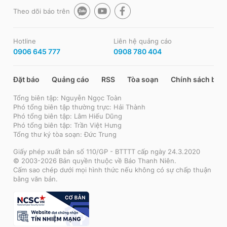
Theo dõi báo trên
Hotline
Liên hệ quảng cáo
0906 645 777
0908 780 404
Đặt báo
Quảng cáo
RSS
Tòa soạn
Chính sách bảo
Tổng biên tập: Nguyễn Ngọc Toàn
Phó tổng biên tập thường trực: Hải Thành
Phó tổng biên tập: Lâm Hiếu Dũng
Phó tổng biên tập: Trần Việt Hưng
Tổng thư ký tòa soạn: Đức Trung
Giấy phép xuất bản số 110/GP - BTTTT cấp ngày 24.3.2020
© 2003-2026 Bản quyền thuộc về Báo Thanh Niên.
Cấm sao chép dưới mọi hình thức nếu không có sự chấp thuận
bằng văn bản.