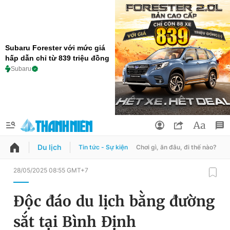
Subaru Forester với mức giá
hấp dẫn chỉ từ 839 triệu đồng
Subaru
Du lịch
Tin tức - Sự kiện
Chơi gì, ăn đâu, đi thế nào?
B
QUẢNG CÁO
ĐẶT BÁO
28/05/2025 08:55 GMT+7
Thông tin tài khoản
Độc đáo du lịch bằng đường
Đổi mật khẩu
Chuyên mục
sắt tại Bình Định
Tin đã lưu