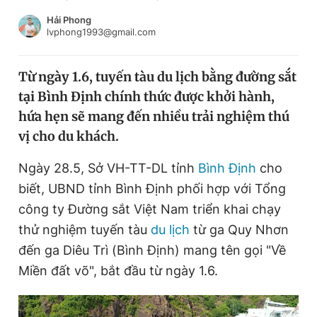
Chuyên mục khác
Hải Phong
Tin đã xem
lvphong1993@gmail.com
Chào ngày mới
Tin 24h
Đăng xuất
Từ ngày 1.6, tuyến tàu du lịch bằng đường sắt
Tin thị trường
Tin 360
tại Bình Định chính thức được khởi hành,
hứa hẹn sẽ mang đến nhiều trải nghiệm thú
Video
Magazine
vị cho du khách.
Ngày 28.5, Sở VH-TT-DL tỉnh
Bình Định
cho
biết, UBND tỉnh Bình Định phối hợp với Tổng
Sản phẩm khác
công ty Đường sắt Việt Nam triển khai chạy
Tiện ích
Bạn cần biết
thử nghiệm tuyến tàu
du lịch
từ ga Quy Nhơn
đến ga Diêu Trì (Bình Định) mang tên gọi "Về
Thông tin tòa soạn
Liên hệ quảng cáo
Miền đất võ", bắt đầu từ ngày 1.6.