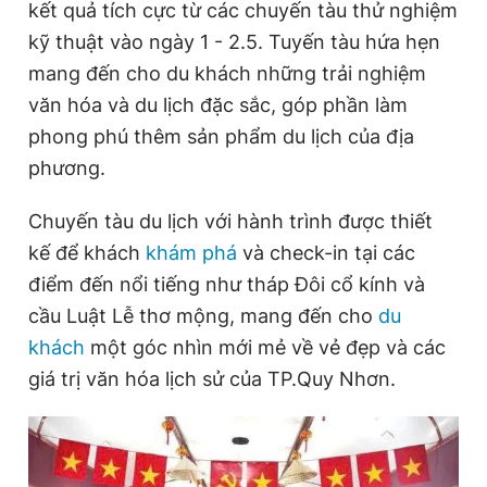
kết quả tích cực từ các chuyến tàu thử nghiệm
Giấy phép xuất bản số 110/GP - BTTTT cấp ngày 24.3.2020
kỹ thuật vào ngày 1 - 2.5. Tuyến tàu hứa hẹn
© 2003-2026 Bản quyền thuộc về Báo Thanh Niên. Cấm sao
chép dưới mọi hình thức nếu không có sự chấp thuận bằng văn
mang đến cho du khách những trải nghiệm
bản. Phát triển bởi ePi Technologies, JSC.
văn hóa và du lịch đặc sắc, góp phần làm
phong phú thêm sản phẩm du lịch của địa
phương.
Chuyến tàu du lịch với hành trình được thiết
kế để khách
khám phá
và check-in tại các
điểm đến nổi tiếng như tháp Đôi cổ kính và
cầu Luật Lễ thơ mộng, mang đến cho
du
khách
một góc nhìn mới mẻ về vẻ đẹp và các
giá trị văn hóa lịch sử của TP.Quy Nhơn.