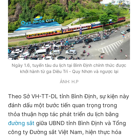
Đọc Thanh Niên trên điện thoại
Theo dõi báo trên
Ngày 1.6, tuyến tàu du lịch tại Bình Định chính thức được
khởi hành từ ga Diêu Trì - Quy Nhơn và ngược lại
Hotline
Liên hệ quảng cáo
ẢNH: H.P
0906 645 777
0908 780 404
Theo Sở VH-TT-DL tỉnh Bình Định, sự kiện này
Đặt báo
Quảng cáo
RSS
Tòa soạn
Chính sách bảo
đánh dấu một bước tiến quan trọng trong
Tổng biên tập: Nguyễn Ngọc Toàn
thỏa thuận hợp tác phát triển du lịch bằng
Phó tổng biên tập thường trực: Hải Thành
đường sắt
giữa UBND tỉnh Bình Định và Tổng
Phó tổng biên tập: Lâm Hiếu Dũng
Phó tổng biên tập: Trần Việt Hưng
công ty Đường sắt Việt Nam, hiện thực hóa
Tổng thư ký tòa soạn: Đức Trung