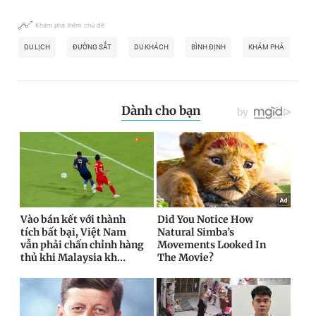
Khám phá thêm chủ đề
DU LỊCH
ĐƯỜNG SẮT
DU KHÁCH
BÌNH ĐỊNH
KHÁM PHÁ