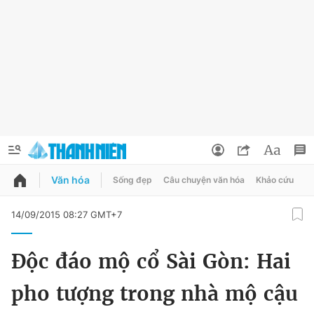
Văn hóa
Sống đẹp
Câu chuyện văn hóa
Khảo cứu
X
QUẢNG CÁO
ĐẶT BÁO
14/09/2015 08:27 GMT+7
Thông tin tài khoản
Độc đáo mộ cổ Sài Gòn: Hai
Đổi mật khẩu
Chuyên mục
pho tượng trong nhà mộ cậu
Tin đã lưu
Chuyên mục khác