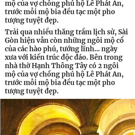
mộ của vợ chồng phú hộ Lê Phát An,
trước mỗi mộ bia đều tạc một pho
Đọc Thanh Niên trên điện thoại
tượng tuyệt đẹp.
Trải qua nhiều thăng trầm lịch sử, Sài
Gòn hiện vẫn còn những ngôi mộ cổ
của các hào phú, tướng lĩnh... ngày
Theo dõi báo trên
xưa với kiến trúc độc đáo. Bên trong
nhà thờ Hạnh Thông Tây có 2 ngôi
Hotline
Liên hệ quảng cáo
0906 645 777
0908 780 404
mộ của vợ chồng phú hộ Lê Phát An,
trước mỗi mộ bia đều tạc một pho
Đặt báo
Quảng cáo
RSS
Tòa soạn
Chính sách bảo
tượng tuyệt đẹp.
Tổng biên tập: Nguyễn Ngọc Toàn
Phó tổng biên tập thường trực: Hải Thành
Phó tổng biên tập: Lâm Hiếu Dũng
Phó tổng biên tập: Trần Việt Hưng
Tổng thư ký tòa soạn: Đức Trung
Giấy phép xuất bản số 110/GP - BTTTT cấp ngày 24.3.2020