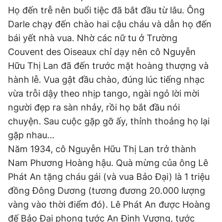
Họ đến trễ nên buổi tiệc đã bắt đầu từ lâu. Ông
Darle chạy đến chào hai cậu cháu và dẫn họ đến
bái yết nhà vua. Nhờ các nữ tu ở Trường
Couvent des Oiseaux chỉ dạy nên cô Nguyễn
Hữu Thị Lan đã đến trước mặt hoàng thượng và
hành lễ. Vua gật đầu chào, đúng lúc tiếng nhạc
vừa trỗi dậy theo nhịp tango, ngài ngỏ lời mời
người đẹp ra sàn nhảy, rồi họ bắt đầu nói
chuyện. Sau cuộc gặp gỡ ấy, thỉnh thoảng họ lại
gặp nhau...
Năm 1934, cô Nguyễn Hữu Thị Lan trở thành
Nam Phương Hoàng hậu. Quà mừng của ông Lê
Phát An tặng cháu gái (và vua Bảo Đại) là 1 triệu
đồng Đông Dương (tương đương 20.000 lượng
vàng vào thời điểm đó). Lê Phát An được Hoàng
đế Bảo Đại phong tước An Định Vương, tước