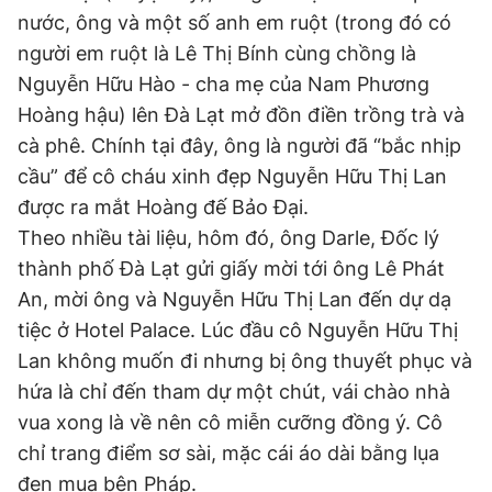
nước, ông và một số anh em ruột (trong đó có
người em ruột là Lê Thị Bính cùng chồng là
Nguyễn Hữu Hào - cha mẹ của Nam Phương
Hoàng hậu) lên Đà Lạt mở đồn điền trồng trà và
cà phê. Chính tại đây, ông là người đã “bắc nhịp
cầu” để cô cháu xinh đẹp Nguyễn Hữu Thị Lan
được ra mắt Hoàng đế Bảo Đại.
Theo nhiều tài liệu, hôm đó, ông Darle, Đốc lý
thành phố Đà Lạt gửi giấy mời tới ông Lê Phát
An, mời ông và Nguyễn Hữu Thị Lan đến dự dạ
tiệc ở Hotel Palace. Lúc đầu cô Nguyễn Hữu Thị
Lan không muốn đi nhưng bị ông thuyết phục và
hứa là chỉ đến tham dự một chút, vái chào nhà
vua xong là về nên cô miễn cưỡng đồng ý. Cô
chỉ trang điểm sơ sài, mặc cái áo dài bằng lụa
đen mua bên Pháp.