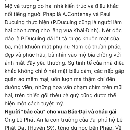
Mộ và tượng do hai nhà kiến trúc và điêu khắc
nổi tiếng người Pháp là A.Contenay và Paul
Ducuing thực hiện (P.Ducuing cũng là người làm
hai pho tượng cho lăng vua Khải Định). Nét độc
đáo là P.Ducuing đã lột tả được khuôn mặt của
bà, một khuôn mặt phụ nữ Nam bộ thuần phác,
đẹp và phúc hậu, bà nhìn vào mộ bia chồng với
ánh mắt đầy yêu thương. Sự tinh tế của nhà điêu
khắc không chỉ ở nét mặt biểu cảm, các nếp gấp
quần áo mềm mại, uốn lượn mà thậm chí đến
đường viền, những hoa văn chạm chìm trên mũi
hài, trên chiếc gối thêu bà quỳ cũng được thể
hiện một cách tuyệt mỹ.
Người “bắc cầu” cho vua Bảo Đại và cháu gái
Ông Lê Phát An là con trưởng của đại phú hộ Lê
Phát Đạt (Huyện Sỹ), từng du học bên Pháp. Về