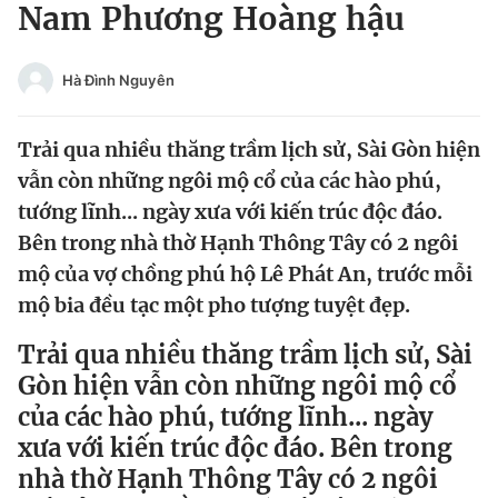
Nam Phương Hoàng hậu
Tin đã xem
Chào ngày mới
Tin 24h
Đăng xuất
Hà Đình Nguyên
Tin thị trường
Tin 360
Trải qua nhiều thăng trầm lịch sử, Sài Gòn hiện
Video
Magazine
vẫn còn những ngôi mộ cổ của các hào phú,
tướng lĩnh... ngày xưa với kiến trúc độc đáo.
Bên trong nhà thờ Hạnh Thông Tây có 2 ngôi
Sản phẩm khác
mộ của vợ chồng phú hộ Lê Phát An, trước mỗi
mộ bia đều tạc một pho tượng tuyệt đẹp.
Tiện ích
Bạn cần biết
Trải qua nhiều thăng trầm lịch sử, Sài
Thông tin tòa soạn
Liên hệ quảng cáo
Gòn hiện vẫn còn những ngôi mộ cổ
của các hào phú, tướng lĩnh... ngày
xưa với kiến trúc độc đáo. Bên trong
nhà thờ Hạnh Thông Tây có 2 ngôi