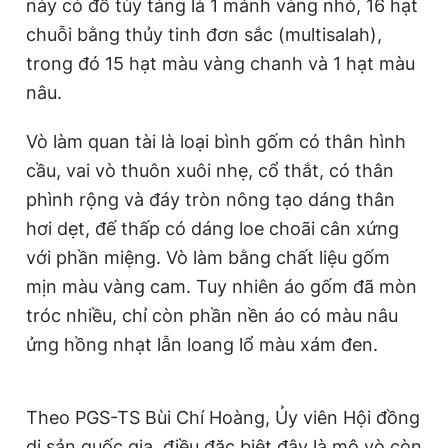
này có đồ tùy táng là 1 mảnh vàng nhỏ, 16 hạt
chuỗi bằng thủy tinh đơn sắc (multisalah),
trong đó 15 hạt màu vàng chanh và 1 hạt màu
nâu.
Vò làm quan tài là loại bình gốm có thân hình
cầu, vai vò thuôn xuôi nhẹ, cổ thắt, có thân
phình rộng và đáy tròn nông tạo dáng thân
hơi dẹt, đế thấp có dáng loe choãi cân xứng
với phần miệng. Vò làm bằng chất liệu gốm
mịn màu vàng cam. Tuy nhiên áo gốm đã mòn
tróc nhiều, chỉ còn phần nền áo có màu nâu
ửng hồng nhạt lẫn loang lổ màu xám đen.
Theo PGS-TS Bùi Chí Hoàng, Ủy viên Hội đồng
di sản quốc gia, điều đặc biệt đây là mộ vò còn