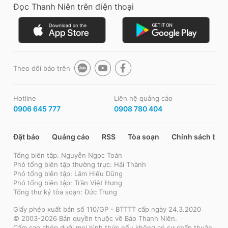
Đọc Thanh Niên trên điện thoại
Theo dõi báo trên
Hotline
Liên hệ quảng cáo
0906 645 777
0908 780 404
Đặt báo
Quảng cáo
RSS
Tòa soạn
Chính sách bảo
Tổng biên tập: Nguyễn Ngọc Toàn
Phó tổng biên tập thường trực: Hải Thành
Phó tổng biên tập: Lâm Hiếu Dũng
Phó tổng biên tập: Trần Việt Hưng
Tổng thư ký tòa soạn: Đức Trung
Giấy phép xuất bản số 110/GP - BTTTT cấp ngày 24.3.2020
© 2003-2026 Bản quyền thuộc về Báo Thanh Niên.
Cấm sao chép dưới mọi hình thức nếu không có sự chấp thuận