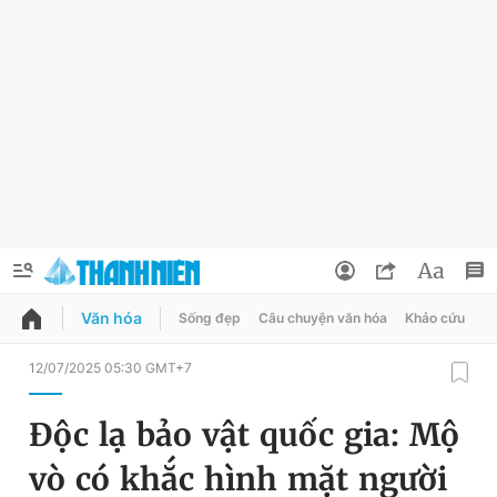
Văn hóa
Sống đẹp
Câu chuyện văn hóa
Khảo cứu
X
QUẢNG CÁO
ĐẶT BÁO
12/07/2025 05:30 GMT+7
Thông tin tài khoản
Độc lạ bảo vật quốc gia: Mộ
Đổi mật khẩu
Chuyên mục
vò có khắc hình mặt người
Tin đã lưu