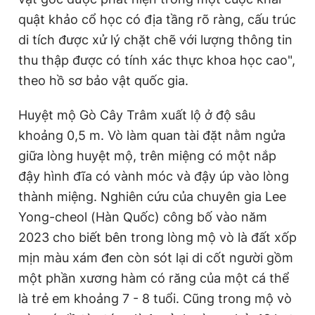
Giấy phép xuất bản số 110/GP - BTTTT cấp ngày 24.3.2020
quật khảo cổ học có địa tầng rõ ràng, cấu trúc
© 2003-2026 Bản quyền thuộc về Báo Thanh Niên. Cấm sao
di tích được xử lý chặt chẽ với lượng thông tin
chép dưới mọi hình thức nếu không có sự chấp thuận bằng văn
bản. Phát triển bởi ePi Technologies, JSC.
thu thập được có tính xác thực khoa học cao",
theo hồ sơ bảo vật quốc gia.
Huyệt mộ Gò Cây Trâm xuất lộ ở độ sâu
khoảng 0,5 m. Vò làm quan tài đặt nằm ngửa
giữa lòng huyệt mộ, trên miệng có một nắp
đậy hình đĩa có vành móc và đậy úp vào lòng
thành miệng. Nghiên cứu của chuyên gia Lee
Yong-cheol (Hàn Quốc) công bố vào năm
2023 cho biết bên trong lòng mộ vò là đất xốp
mịn màu xám đen còn sót lại di cốt người gồm
một phần xương hàm có răng của một cá thể
là trẻ em khoảng 7 - 8 tuổi. Cũng trong mộ vò