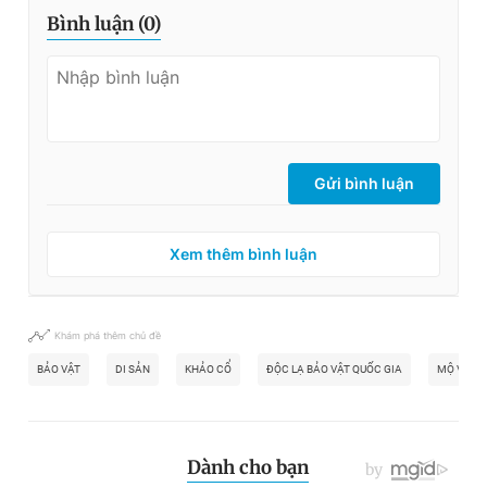
Bình luận (
0
)
Gửi bình luận
Xem thêm bình luận
Khám phá thêm chủ đề
BẢO VẬT
DI SẢN
KHẢO CỔ
ĐỘC LẠ BẢO VẬT QUỐC GIA
MỘ VÒ