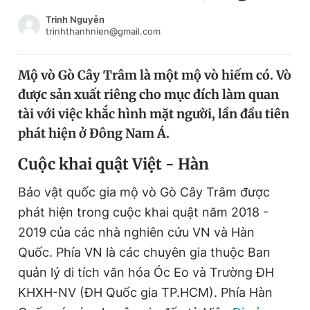
Chuyên mục khác
Trinh Nguyễn
Tin đã xem
trinhthanhnien@gmail.com
Chào ngày mới
Tin 24h
Đăng xuất
Mộ vò Gò Cây Trâm là một mộ vò hiếm có. Vò
Tin thị trường
Tin 360
được sản xuất riêng cho mục đích làm quan
tài với việc khắc hình mặt người, lần đầu tiên
Video
Magazine
phát hiện ở Đông Nam Á.
Cuộc khai quật Việt - Hàn
Sản phẩm khác
Bảo vật quốc gia mộ vò Gò Cây Trâm được
Tiện ích
Bạn cần biết
phát hiện trong cuộc khai quật năm 2018 -
2019 của các nhà nghiên cứu VN và Hàn
Quốc. Phía VN là các chuyên gia thuộc Ban
Thông tin tòa soạn
Liên hệ quảng cáo
quản lý di tích văn hóa Óc Eo và Trường ĐH
KHXH-NV (ĐH Quốc gia TP.HCM). Phía Hàn